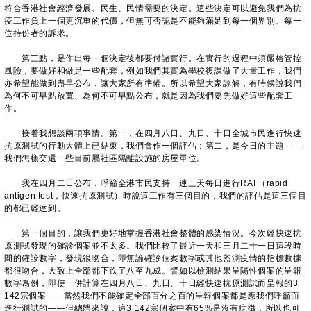
符合香港社會經濟發展、民生、民情需要的決定。這些決定可以避免我們為抗
疫工作負上一個更沉重的代價，但無可否認是不能夠滿足到每一個界別、每一
位持份者的訴求。
第三點，是作出每一個決定後都要付諸實行。在實行的過程中須嚴格管控
風險，要做好和做足一些配套，例如我們其實為學校復課做了大量工作，我們
亦希望能做到盡早公布，讓大家所有準備。所以希望大家諒解，有時候說我們
為何不可早點放寬、為何不可早點公布，就是因為我們要先做好這些配套工
作。
接着我想談兩項事情。第一，在四月八日、九日、十日全城市民進行快速
抗原測試的行動大體上已結束，我們會作一個評估；第二，是今日的主題——
我們怎樣交還一些目前屬社區隔離設施的房屋單位。
我在四月二日公布，呼籲全港市民支持一連三天每日進行RAT（rapid
antigen test，快速抗原測試）時說這工作有三個目的，我們的評估是這三個目
的都已經達到。
第一個目的，讓我們更好地掌握香港社會整體的感染情況。今次經快速抗
原測試發現的確診個案並不太多。我們比較了最近一天和三月二十一日這段時
間的確診數字，發現很吻合，即無論確診個案數字或其他監測疫情的指標數據
都很吻合，大致上全部都下跌了八至九成。譬如以檢測結果呈陽性個案的呈報
數字為例，即使一併計算在四月八日、九日、十日經快速抗原測試而呈報的3
142宗個案——當然我們不能確定全部百分之百的呈報個案都是應我們呼籲而
進行測試的——但總體來說，這3 142宗個案中有65%是沒有病徵，所以也可