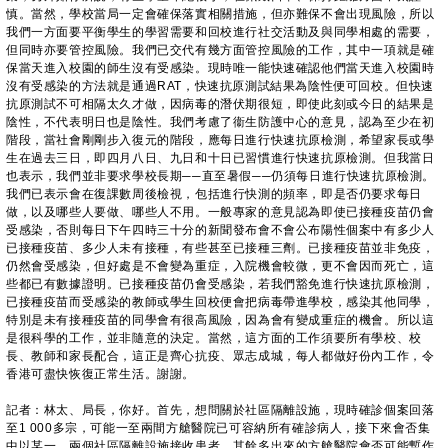
慎。當然，學校當局一定會確保落實相關措施，但亦難保不會出現風險，所以
我們一方面要平衡學生的學習需要和回校進行社交活動及與同學相處的需要，
但同時亦要管控風險。我們已交代有幾方面管控風險的工作，其中一項就是確
保當天進入校園的師生沒有受感染。現時唯一能快速確認他們當天進入校園時
沒有受感染的方法就是通過RAT，快速抗原測試結果為陰性便可回校。但快速
抗原測試不可相隔太久才做，因病毒的潛伏期很短，即使此刻或今日的結果是
陰性，不代表明日也是陰性。我們考慮了衞生防護中心的意見，認為至少在初
階段，當社會剛剛步入復元的階段，應每日進行快速抗原檢測，希望家長或學
生在過去三日，即四月八日、九日和十日已習慣進行快速抗原檢測。但我當日
也表示，我們並非要求學校長期
──
直至暑假
──
仍須每日進行快速抗原檢測。
我們已表示會在復課數周後檢視，包括進行快測的頻率，即是否仍要求每日
做，以及哪些人要做、哪些人不用。一般專家的意見認為即使已接種疫苗仍會
受感染，否則每日下午四時三十分的新聞發布會不會公布陽性個案中有多少人
已接種疫苗、多少人未有接種，有些甚至已接種三劑。已接種疫苗並非免疫，
仍然會受感染，但好處是不會變為重症，入院機會較微，更不會因而死亡，這
些都已有數據證明。已接種疫苗仍會受感染，若我們豁免進行快速抗原檢測，
已接種疫苗而受感染的教師或學生回校便會把病毒帶進學校，感染其他同學，
特別是未有接種疫苗的同學會有很高風險，因為會有變成重症的機會。所以這
是很科學的工作，並非隨意的決定。當然，這方面的工作須要所有學校、校
長、教師和家長配合，這正是齊心抗疫、眾志成城，每人都做好份內工作，令
香港可盡快恢復正常生活。謝謝。
記者：林太、局長，你好。首先，想問關於社區隔離設施，現時確診個案回落
至1 000多宗，可能一至兩間方艙醫院已可容納所有確診病人，接下來會否集
中以某一、兩個社區隔離設施接收患者，其餘多出來的方艙醫院會否可能暫作