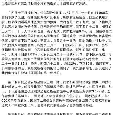
以說是因為有這次行動而令沒有病徵的人士都響應進行測試。
在四月十三日找到的1 433宗陽性個案，相對三月二十一日的14 068宗，
真的下跌了九成。你會說因為找不到個案，所以有這種情況，但正如我剛才
說，如果我們看看其他監測指標的數據，大約也是下跌了九成。第一個指標是
定點污水監測的整體情況，以兩天幾何平均值而言，到了四月十二日，相對於
三月二十一日，人均病毒含量下跌了九成，實際數字是87%。另一個指標是按
這些污水樣本檢測呈陽性的地點而進行的「圍封強檢」行動所發現的初步陽性
個案，數字亦下跌了九成；事實上，在四月十一日的「圍封強檢」行動中，我
們只找到八宗陽性個案，相對於三月二十一日找到295宗，下跌97%。另外一
個指標是在社區檢測中心和流動採樣站的採樣樣本中找到的陽性個案（比
率），四月十日是1.03%，相對於三月二十一日的7.35%，亦下跌約九成。再
看看其他數字，例如由香港大學統計的每日新冠病毒感染時點患病率，在三月
二十一日是1.82%，昨天，即四月十二日，是0.32%，下跌82%。總體而言，
所有數字都吻合，就是說明香港的疫情已經到了下跌九成的階段，所以達到了
我們進行每日快速抗原測試的第一個目的。
第二個目的是儘管感染情況已經下降，我們都希望藉這次行動揪出和找出
其他感染人士，然後安排適切的隔離和治療。剛才已經說過，在四月八日、九
日、十日通過快速抗原測試呈報給衞生防護中心的陽性個案共有3 142宗，全
部都獲發「隔離令」，而另外2 578宗就獲發「檢疫令」。剛才已說過，有2
000多宗沒有病微，因此可以想像如果這數千宗感染個案或密切接觸者沒有在
這次工作中被識別出來，便會令我們的社區多了更多隱性傳播鏈。
第三個目的，是讓市民習慣使用快速抗原測試。因為未來有一些工作都會