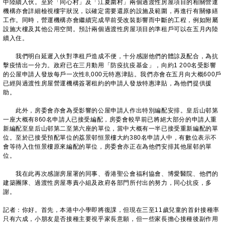
中陸續入伙。至於「同心村」及「江夏圍村」兩個過渡性房屋項目的相關營運
機構亦會詳細檢視樓宇狀況，以確定需要還原的設施及範圍，再進行有關修繕
工作。同時，營運機構亦會繼續完成早前受改裝影響而中斷的工程，例如附屬
設施大樓及其他公用空間。預計兩個過渡性房屋項目的準租戶可以在五月內陸
續入住。
我們明白延遲入伙對準租戶造成不便，十分感謝他們的體諒及配合，為抗
擊疫情出一分力。政府已在三月動用「防疫抗疫基金」，向約1 200名受影響
的公屋申請人發放每戶一次性8,000元特惠津貼。我們亦會在五月向大概600戶
已經與過渡性房屋營運機構簽署租約的申請人發放特惠津貼，為他們提供援
助。
此外，房委會亦會為受影響的公屋申請人作出特別編配安排。皇后山邨第
一座大概有860名申請人已接受編配，房委會較早前已將絕大部分的申請人重
新編配至皇后山邨第二至第六座的單位，當中大概有一半已接受重新編配的單
位。至於已接受預配單位的荔景邨恒景樓大約380名申請人中，有數位表示不
會等待入住恒景樓原來編配的單位，房委會亦正在為他們安排其他屋邨的單
位。
我在此再次感謝房屋署的同事、香港聖公會福利協會、博愛醫院、他們的
建築團隊、過渡性房屋專責小組及政府各部門所付出的努力，同心抗疫，多
謝。
記者：你好。首先，本港中小學即將復課，但現在三至11歲兒童的首針接種率
只有六成，小朋友是否接種主要視乎家長意願，但一些家長擔心接種後副作用