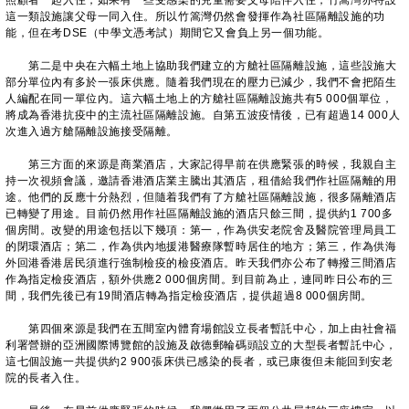
照顧者一起入住，如果有一些受感染的兒童需要父母陪伴入住，竹篙灣亦特設
這一類設施讓父母一同入住。所以竹篙灣仍然會發揮作為社區隔離設施的功
能，但在考DSE（中學文憑考試）期間它又會負上另一個功能。
第二是中央在六幅土地上協助我們建立的方艙社區隔離設施，這些設施大
部分單位內有多於一張床供應。隨着我們現在的壓力已減少，我們不會把陌生
人編配在同一單位內。這六幅土地上的方艙社區隔離設施共有5 000個單位，
將成為香港抗疫中的主流社區隔離設施。自第五波疫情後，已有超過14 000人
次進入過方艙隔離設施接受隔離。
第三方面的來源是商業酒店，大家記得早前在供應緊張的時候，我親自主
持一次視頻會議，邀請香港酒店業主騰出其酒店，租借給我們作社區隔離的用
途。他們的反應十分熱烈，但隨着我們有了方艙社區隔離設施，很多隔離酒店
已轉變了用途。目前仍然用作社區隔離設施的酒店只餘三間，提供約1 700多
個房間。改變的用途包括以下幾項：第一，作為供安老院舍及醫院管理局員工
的閉環酒店；第二，作為供內地援港醫療隊暫時居住的地方；第三，作為供海
外回港香港居民須進行強制檢疫的檢疫酒店。昨天我們亦公布了轉撥三間酒店
作為指定檢疫酒店，額外供應2 000個房間。到目前為止，連同昨日公布的三
間，我們先後已有19間酒店轉為指定檢疫酒店，提供超過8 000個房間。
第四個來源是我們在五間室內體育場館設立長者暫託中心，加上由社會福
利署營辦的亞洲國際博覽館的設施及啟德郵輪碼頭設立的大型長者暫託中心，
這七個設施一共提供約2 900張床供已感染的長者，或已康復但未能回到安老
院的長者入住。