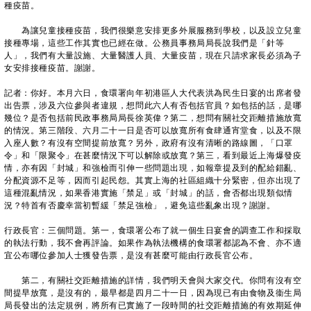
種疫苗。
為讓兒童接種疫苗，我們很樂意安排更多外展服務到學校，以及設立兒童
接種專場，這些工作其實也已經在做。公務員事務局局長說我們是「針等
人」，我們有大量設施、大量醫護人員、大量疫苗，現在只請求家長必須為子
女安排接種疫苗。謝謝。
記者：你好。本月六日，食環署向年初港區人大代表洪為民生日宴的出席者發
出告票，涉及六位參與者違規，想問此六人有否包括官員？如包括的話，是哪
幾位？是否包括前民政事務局局長徐英偉？第二，想問有關社交距離措施放寬
的情況。第三階段、六月二十一日是否可以放寬所有食肆通宵堂食，以及不限
入座人數？有沒有空間提前放寬？另外，政府有沒有清晰的路線圖，「口罩
令」和「限聚令」在甚麼情況下可以解除或放寬？第三，看到最近上海爆發疫
情，亦有因「封城」和強檢而引伸一些問題出現，如報章提及到的配給錯亂、
分配資源不足等，因而引起民怨。其實上海的社區組織十分緊密，但亦出現了
這種混亂情況，如果香港實施「禁足」或「封城」的話，會否都出現類似情
況？特首有否慶幸當初暫緩「禁足強檢」，避免這些亂象出現？謝謝。
行政長官：三個問題。第一，食環署公布了就一個生日宴會的調查工作和採取
的執法行動，我不會再評論。如果作為執法機構的食環署都認為不會、亦不適
宜公布哪位參加人士獲發告票，是沒有甚麼可能由行政長官公布。
第二，有關社交距離措施的詳情，我們明天會與大家交代。你問有沒有空
間提早放寬，是沒有的，最早都是四月二十一日，因為現已有由食物及衞生局
局長發出的法定規例，將所有已實施了一段時間的社交距離措施的有效期延伸