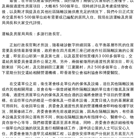
最後，在早前供應緊張的時候，我們徵用了兩個公共屋邨的三座樓宇，以
及兩個過渡性房屋項目，大概有5 500個單位。現時經評估及考慮疫情變化
後，以及剛才我提及在其他社區隔離設施供應充足的情況下，我們今日正式宣
布交還所有5 500個單位給有需要或已編配的居民入住。我現在請運輸及房屋
局局長和大家交代詳情。
運輸及房屋局局長：多謝行政長官。
正如行政長官剛才所說，隨着確診數字持續回落，在平衡基層市民的住屋
需要及疫情最新發展後，政府會在四月底將三座已經改作社區隔離設施的公屋
大廈，即皇后山邨第一座及第七座，以及荔景邨恒景樓共3 000多個單位，交
還給房屋委員會還原作公屋之用。另外，兩個被徵用的過渡性房屋項目，即元
朗東頭「同心村」及元朗錦田江夏圍「江夏圍村」共2 500多個單位，亦會在
下星期分別交還給相關營運機構，即香港聖公會福利協會和博愛醫院。
在交還單位之前，衞生署會移走單位內的傢俬及設備，送往其他隔離設施
或作其他相關用途，並會在每一個曾經被用作隔離設施的單位進行徹底及深層
消毒。過渡性房屋單位內的傢俬及其他合適的設備將會贈送予項目的營運機
構。在這些單位內的都是一些傢俬及一些基本設備，其實日後入住的基層家庭
可用得到。在收回單位後，房委會及過渡性房屋的營運機構會即時檢視樓宇狀
況，開展修繕工作。房委會會將先前改建的設施，因為在隔離設施內，有些基
本設備及安排與公屋有所不同，例如在隔離設施內有指揮中心、醫療中心、物
資存放中心等等，我們都需要還原至原本用途。同時，房委會亦會詳細檢視每
一個單位內設施的狀況及進行相關修繕工作，讓申請公屋的人士可以安心入
住。房委會會致力盡早完成相關工程，以盡快安排準租戶分批於五月底至六月