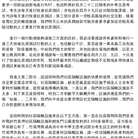
要求一些群組頻密地進行RAT，包括即將於四月二十二日開考的中學文憑考
試，考生須每天進行快速抗原測試；亦包括在四月十九日起分階段復課後，師
生均須每天進行快速抗原測試；第三部分是有一些較高風險的社交活動，隨着
放寬社交距離措施後，我們明天公布的具體細節可能亦會要求參加這些較高風
險活動的人士要進行快速抗原測試。
進行一個行動便能夠達致三方面的目的，我必須要感謝所有參與和推行一
連三天快速抗原測試行動的人士，包括數以千計、甚至超過一萬名義工在包裝
和派發「防疫服務包」中給我們很大的幫忙，亦包括借出場地的機構，以至大
量公務員同事。在此亦要感謝每一位響應我們呼籲在四月八日、九日、十日進
行了快速抗原測試的市民，我亦呼籲市民可以繼續定期或不定期地多用快速抗
原測試來檢視自己有否受到新冠病毒感染。
我進入第二部分，談談現時我們社區隔離設施的供應和使用，從而讓我們
決定要交還這些單位。社區隔離設施，顧名思義是提供設施予感染人士在有需
要時作隔離用途，從而減低傳播的風險。一直以來，我們的社區隔離設施並不
太多，到了第五波疫情時，特別二月初數字大幅飇升時，設施供應是我們的一
個「短板」。二月初，我們向中央提出要求增設社交隔離設施的同時，我們自
己亦想盡辦法來增加供應。
這段時間的社區隔離設施來自以下五方面。第一是在抗疫期間與我們並肩
作戰的竹篙灣社區隔離設施和鯉魚門公園度假村的3 300多個單位。這方面在
早前都公布了，竹篙灣將成為供今年中學文憑考試部分考生設立的特別考場；
竹篙灣亦負有一項新任務，就是會特設隔離設施，讓一些須隔離的長者和他的