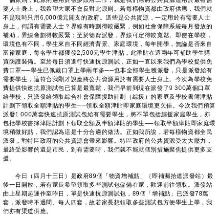
一個原則，此原則適用於很多政府工作，就是我們應將公共資源運用於最有需
要人士身上，我希望大家不會反對此原則。若每樣物資都由政府供應，我們就
不是現時只用6,000億元開支的政府。這些是公共資源，一定用於有需要人士
身上，何謂有需要人士？界線有時劃得較嚴緊，例如社會保障系統每月發放的
補助，界線會劃得較嚴緊；至於物資派發，界線可定得較寬鬆。即使在學校，
環境也有不同，學生來自不同經濟背景、家庭環境，每年開學，無論是否來自
富裕家庭，每名學生都獲發2,500元學生津貼，此津貼在這兩年可補助學生購
買防護裝備。至於每日須進行快速抗原測試，正如一直以來我們為學校提供免
費口罩──學生已佩戴口罩上學兩年多──也非全部學生獲派發，只是派發給有
需要學生，這符合我剛才說應將公共資源用於有需要人士身上。今次為學校免
費提供快速抗原測試包已算是最寬鬆，我們早前到現在派發了9 300萬個口罩
給學校，只派發給領取綜合社會保障援助計劃（綜援）的家庭及學校書簿津貼
計劃下領取全額津貼的學生──領取全額津貼即家庭環境更欠佳。今次我們預算
派發1 000萬套快速抗原測試包給有需要學生，將不單包括綜援家庭學生，亦
包括學校書簿津貼計劃下領取全額及半額津貼的學生──領取半額津貼即家庭環
境稍微好點，我們認為這是十分合適的做法。正如我所說，若每樣物資都全民
派發，對特區政府的公共資源會帶來影響。特區政府的公共資源受太大壓力，
最終受影響的還是市民，到有需要時，我們就不能就個別措施聚焦提供更多支
援。
今日（四月十三日）是政府89個「物資增補點」（即補漏拾遺派發站）最
後一日開放，若有家長希望領取多些測試包儲備在家，歡迎前往領取。派發站
由上星期起運作至昨日，單是快速抗原測試包，89個「增補點」已派發78萬
套，派發時不過問、每人四套，故若家長想領取多些測試包方便學生上學，我
們亦有渠道供應。