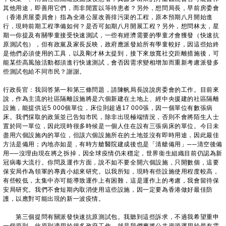
其他用途，即善用它們，而非閒置以等待患者？另外，想問局長，早前房委會
（香港房屋委員會）指為全港公屋改善排污渠的工程，原本預期八月開始進
行，現時前期工程準備如何？是否可如期八月開展工程？另外，想問林太，星
期一你提及有關學童接受快速測試，一些有經濟需要的學童才會獲發（快速抗
原測試包），但有政黨及家長反映，政府應派發給所有學童較好，因這些始終
是他們必須使用的工具，以及剛才林太提到，接下來放寬社交距離措施後，可
能某些高風險活動都須進行快速測試，會否因需求變相增加而重新考慮派發多
些測試包給不同市民？謝謝。
行政長官：我回答第一和第三條問題，請陳帆局長說說房委會的工作。目前來
說，作為主流的社區隔離設施將是六個新建在土地上、經中央援建的社區隔離
設施，能提供近5 000個單位，床位則超過17 000張，因一個單位有數張病
床。我們採取的政策並已告知市民，除非出現極端情況，否則不會將陌生人士
置於同一單位，因此現時很多時候是一個人住在設有三張病床的單位。今日未
盡用六個設施內的單位，但該六個設施所在的土地並沒有即時用途，因此最佳
方法是備用；內地亦如是，有時方艙醫院建成後也是「清艙備用」──清空後備
用──沒理由現在將之拆掉，因全球疫情仍未穩定，世界衞生組織目前仍認為新
冠病毒大流行。你問及運作方面，說不如不要全開六個設施，只開數個，這要
保安局作為領軍的專責小組來研究。以我所知，現時有些設施使用程度較高，
有些較低，太集中亦可能導致運作上有困難，這是運作上的考慮，我會留待保
安局研究。我們不會短期內取消使用這些設施，因一定要為香港做好最佳防
護，以應對可能出現的新一波疫情。
第三個提問有關派發快速抗原測試包。我聽到這些訴求，不過我希望重申