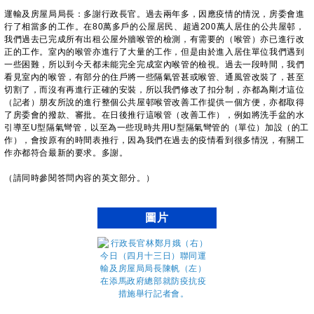
運輸及房屋局局長：多謝行政長官。過去兩年多，因應疫情的情況，房委會進
行了相當多的工作。在80萬多戶的公屋居民、超過200萬人居住的公共屋邨，
我們過去已完成所有出租公屋外牆喉管的檢測，有需要的（喉管）亦已進行改
正的工作。室內的喉管亦進行了大量的工作，但是由於進入居住單位我們遇到
一些困難，所以到今天都未能完全完成室內喉管的檢視。過去一段時間，我們
看見室內的喉管，有部分的住戶將一些隔氣管甚或喉管、通風管改裝了，甚至
切割了，而沒有再進行正確的安裝，所以我們修改了扣分制，亦都為剛才這位
（記者）朋友所說的進行整個公共屋邨喉管改善工作提供一個方便，亦都取得
了房委會的撥款、審批。在日後推行這喉管（改善工作），例如將洗手盆的水
引導至U型隔氣彎管，以至為一些現時共用U型隔氣彎管的（單位）加設（的工
作），會按原有的時間表推行，因為我們在過去的疫情看到很多情況，有關工
作亦都符合最新的要求。多謝。
（請同時參閱答問內容的英文部分。）
圖片