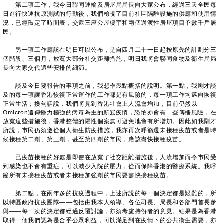
第二項工作，我今日聯同運輸及房屋局局長向大家公布，經過三天全民每
日進行快速抗原測試的行動後，我們檢視了目前社區隔離設施的供應和使用情
況，已經敲定了時間表，交還三座公屋樓宇和兩個過渡性房屋項目予數千戶居
民。
另一項工作應該在明日可以公布，是自四月二十一日起按原先的計劃分三
個階段、三個月，放寬大部分社交距離措施，明日我將會聯同食物及衞生局局
長向大家交代這些安排的細節。
談及今日要報告的事項之前，我想作幾點概括的說明。第一點，我剛才談
及的每一項讓香港恢復正常運作的工作都是有風險的，每一項工作均邁向恢復
正常生活；換句話說，我們將見到香港社會上人流會增加，目前仍然以
Omicron這傳播力極強的病毒為主的新冠疫情，恐怕亦會有一些傳播風險，在
放寬這些措施後，香港整體的陽性個案無可避免地會有所增加。因此如我剛才
所說，市民仍須遵從個人衞生防疫措施，我亦再次呼籲還未接種疫苗或者是時
候接種第二劑、第三劑，甚至第四劑的市民，應該盡快接種疫苗。
已疫苗接種的好處是即使在放寬了社交距離措施後，人流增加而令市民受
到感染也不會有重症，可以減少入院的壓力，從而保障香港的醫療系統。我呼
籲所有未接種疫苗或者未接種加強劑的市民要盡快接種疫苗。
第二點，在兩年多的抗疫過程中，上述所說的每一個決定都是艱難的，所
以特區政府抗疫團隊——包括由我本人領導、各位司長、局長和各部門首長參
與——每一次的決定都經過反覆討論，亦須考慮持份者的意見。結果是為香港
取得一個我們認為是合乎公眾利益，可以滿足到在疫情下的公共衞生需要，亦