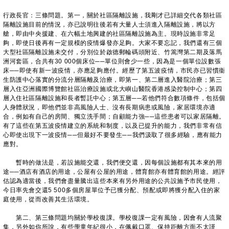
行政長官：三條問題。第一，關於社區隔離設施，我剛才已詳細交代各類社區
隔離設施目前的情況，亦已說明往後若有大量人士須進入隔離設施，將以方
艙，即由中央援建、在六幅土地興建的社區隔離設施為主。現時設施非常足
夠，即使日後再有一定規模的疫情爆發亦足夠。大家不要忘記，我們還有三個
大型社區隔離設施未交付，分別位於啟德郵輪碼頭附近、竹篙灣第二期及落馬
洲河套區，合共有30 000個床位
──
單位則會少一些，因為是一個單位設數張
床
──
即使有新一波疫情，亦應足夠應付。經歷了第五波疫情，市民亦已習慣衞
生防護中心落實的分流分層隔離及治療，即第一、第二層進入醫院治療；第三
層入住亞洲國際博覽館社區治療設施或北大嶼山醫院香港感染控制中心；第四
層入住社區隔離設施和長者暫託中心；第五層
──
若他們符合數項條件，包括個
人身體狀況，即他們並非高風險人士、沒有長期病患或風險，家居環境亦適
合，例如有自己的房間、獨立洗手間；自顧能力強
──
這些患者可以家居隔離。
有了這些在第五波疫情建立的系統和制度，以及已提升的能力，我們非常有信
心即使出現下一波疫情
──
但最好不要發生
──
我們汲取了很多經驗，應有能力
應對。
暫時的做法是，若設施能交還，我們便交還，因每個設施都有其本來的用
途
──
酒店有酒店的用途，公屋有公屋的用途，體育館亦有體育館的用途。經評
估認為適當後，我們會盡量騰出這些本來有另外用途的公共設施予市民使用，
今日率先會交還5 500多個房屋單位予已獲分配、預配或即將獲分配入住的家
庭使用，從而改善其生活環境。
第二、第三條問題均關於學校復課。學校復課一定有風險，因會有人流聚
集，另外如你所說，有些學童年紀很小，在佩戴口罩、保持距離方面不太謹