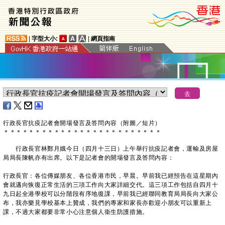
|
字型大小:
|
網頁指南
行政長官抗疫記者會開場發言及答問內容（附圖／短片）
＊
＊
＊
＊
＊
＊
＊
＊
＊
＊
＊
＊
＊
＊
＊
＊
＊
＊
＊
＊
＊
＊
＊
＊
＊
行政長官林鄭月娥今日（四月十三日）上午舉行抗疫記者會，運輸及房屋
局局長陳帆亦有出席。以下是記者會的開場發言及答問內容：
行政長官：各位傳媒朋友、各位香港市民，早晨。早前我已經預告在這星期內
會就邁向恢復正常生活的三項工作向大家詳細交代。這三項工作包括自四月十
九日起全港學校可以分階段有序地復課，早前我已經聯同教育局局長向大家公
布，我亦樂見學校基本上贊成，我們的專家和家長亦歡迎小朋友可以重新上
課，不過大家都要非常小心注意個人衞生防護措施。