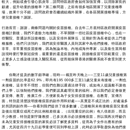
較大，例如或會引發心肌炎等，請問特區政府會如何加強宣傳，以消除家長的
顧慮，提升幼童的接種率？第二條問題，之前有很多地區開展了兒童接種專
場，效果十分不錯，請問政府會否繼續組織外展隊，在各區開展接種專場，方
便兒童接種？謝謝。
行政長官：謝謝，兩條問題均關於疫苗接種。自去年二月底特區政府開展疫苗
接種計劃後，我們不遺餘力地推動，不單開辦一些社區疫苗接種中心，也在一
些醫院、普通診所設接種點，以及安排外展隊伍，近期針對為長者提供上門接
種服務，他們只須預約，我們就安排醫護人員到其家中為他們接種。特區政府
非常、非常重視疫苗接種，因為無論本地、內地或海外專家，以及衞生當局都
說現時要打擊新冠疫情，最重要的還是疫苗接種，因接種疫苗可防範重症，防
止更多人士感染後須進入醫院系統，從而能保障香港的醫療系統不會受到更大
衝擊。
你剛才提及的數字頗準確，現時
──
截至昨天晚上
──
三至11歲兒童接種第
一劑疫苗的比率是62.9%，即尚有195 000多三至11歲兒童未有接種，一劑也
未接種。這非常不理想，但我們也難以通過法律手段，或如有人提議般不讓他
們上學，以強制他們接種。我們要認真處理兒童的福利，所以我們必定會做更
多宣傳、教育、推廣工作，方便家長為子女安排疫苗接種。在教育、宣傳方
面，特別是清楚說明接種疫苗的副作用和好處
──
其實是不成正比的，好處遠多
於所謂的副作用
──
你看到我們提供了很多數據，已接種與未有接種疫苗兒童感
染後出現重症或死亡的比例相差很遠，（出現重症的比例）有八倍差距，而且
不少教授，特別是劉宇隆教授，已多次表示必須接種疫苗，所以我再次呼籲仍
未為兒童安排接種疫苗的家長必須了解更多資料，從而為子女作出應有的保
護，尤其從四月十九日起學童便可回到學校上課，此時必須爭取盡快為他們接