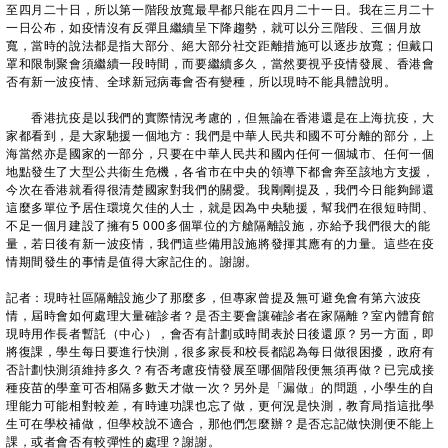
至四月二十日，所以第一階段放寬最早都只能在四月二十一日。我在三月二十
一日公布，如疫情沒有反彈且繼續呈下降趨勢，就可以分三階段、三個月放
寬，當時的說法都是指大部分、絕大部分社交距離措施可以逐步放寬；但戴口
罩和限制聚會須繼續一段時間，而要繼續多久，當然要視乎疫情發展、香港會
否有新一波疫情、全球新冠病毒會否有變種，所以現時不能具體說明。
香港抗疫是以我們的實際情況考慮的，但無論在香港還是在上海抗疫，大
家都看到，是大家馳援一個地方：我們是中華人民共和國不可分離的部分，上
海當然亦是國家的一部分，只要在中華人民共和國內任何一個城市、任何一個
地點發生了大型公共衞生危機，各省市在中央的領導下都會奔至該地方支援，
今次在香港就看得很清楚國家對我們的關愛。我剛剛提及，我們今日能夠歸還
這麼多單位予居住環境欠佳的人士，就是因為中央馳援，幫我們在很短時間、
不足一個月建設了擁有5 000多個單位的方艙隔離設施，亦給予我們很大的能
量，若日後有新一波疫情，我們這些備用設施將發揮其應有的力量。這些在疫
情期間發生的事情是值得大家記住的。謝謝。
記者：現時社區隔離設施少了那麼多，但專家曾提及無可避免會有第六波疫
情，屆時會如何處理大量確診者？是否主要會讓確診者在家隔離？室內體育館
現時用作長者暫託（中心），會否有計劃或時間表於日後還原？另一方面，即
將復課，學生每日要進行快測，很多家長和校長都認為每日做很困擾，政府有
否計劃快測須維持多久？有否考慮疫情發展至哪個階段便無須再做？已完成接
種疫苗的學童可否相隔多數天才做一次？另外是「漏做」的問題，小學生的自
理能力可能相對較差，有時連功課也忘了做，更何況是快測，教育局指這批學
生可在學校補做，但學校說不適合，那他們怎麼辦？是否忘記做快測便不能上
課，或者會否有較彈性的處理？謝謝。