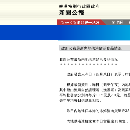
政府公布最新內地供港鮮活食品情況
＊
＊
＊
＊
＊
＊
＊
＊
＊
＊
＊
＊
＊
＊
＊
＊
政府發言人今日（四月八日）表示，昨日
根據最新資料，昨日（截至午夜）內地經陸
其中經由漁農自然護理署（漁護署）及蔬菜
平均批發價分別為每斤11.5元及7.3元。
去年平均每日供應量相若。
昨日內地進口本港的冰鮮豬肉貨量近38
內地供港冰鮮家禽昨日貨量逾13萬隻，而