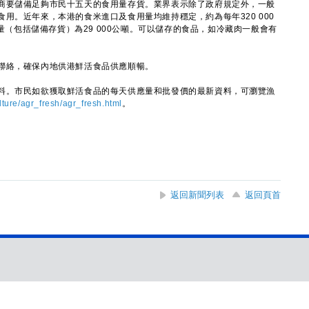
要儲備足夠市民十五天的食用量存貨。業界表示除了政府規定外，一般
用。近年來，本港的食米進口及食用量均維持穩定，約為每年320 000
貨量（包括儲備存貨）為29 000公噸。可以儲存的食品，如冷藏肉一般會有
絡，確保內地供港鮮活食品供應順暢。
。市民如欲獲取鮮活食品的每天供應量和批發價的最新資料，可瀏覽漁
lture/agr_fresh/agr_fresh.html
。
返回新聞列表
返回頁首