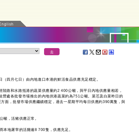
（四月七日）由內地進口本港的鮮活食品供應充足穩定。
路和水路抵港的蔬菜供應量約2 400公噸，與平日內地供應量相若，
統營處各批發市場推出的內地供港蔬菜約為751公噸。菜芯及白菜昨日的
雞蛋方面，批發市場供應繼續穩定，過去一星期平均每日供應約390萬隻，與
公噸，活豬供應正常。
本地屠宰的活雞逾8 700隻，供應充足。