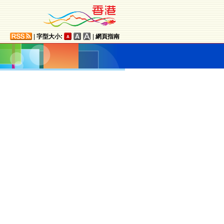
|
字型大小:
|
網頁指南