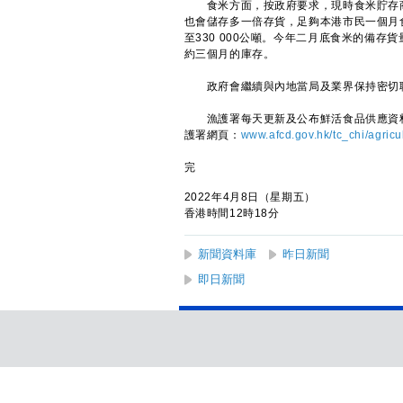
食米方面，按政府要求，現時食米貯存商
也會儲存多一倍存貨，足夠本港市民一個月食
至330 000公噸。今年二月底食米的備存
約三個月的庫存。
政府會繼續與內地當局及業界保持密切聯
漁護署每天更新及公布鮮活食品供應資料
護署網頁：
www.afcd.gov.hk/tc_chi/agricu
完
2022年4月8日（星期五）
香港時間12時18分
新聞資料庫
昨日新聞
即日新聞