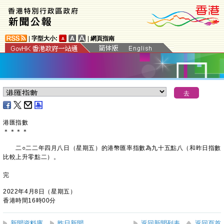
|
字型大小:
|
網頁指南
港匯指數
＊
＊
＊
＊
二○二二年四月八日（星期五）的港幣匯率指數為九十五點八（和昨日指數
比較上升零點二）。
完
2022年4月8日（星期五）
香港時間16時00分
新聞資料庫
昨日新聞
返回新聞列表
返回頁首