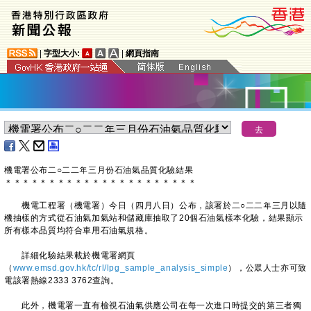
|
字型大小:
|
網頁指南
​機電署公布二○二二年三月份石油氣品質化驗結果
＊
＊
＊
＊
＊
＊
＊
＊
＊
＊
＊
＊
＊
＊
＊
＊
＊
＊
＊
＊
＊
＊
機電工程署（機電署）今日（四月八日）公布，該署於二○二二年三月以隨
機抽樣的方式從石油氣加氣站和儲藏庫抽取了20個石油氣樣本化驗，結果顯示
所有樣本品質均符合車用石油氣規格。
詳細化驗結果載於機電署網頁
（
www.emsd.gov.hk/tc/rl/lpg_sample_analysis_simple
），公眾人士亦可致
電該署熱線2333 3762查詢。
此外，機電署一直有檢視石油氣供應公司在每一次進口時提交的第三者獨