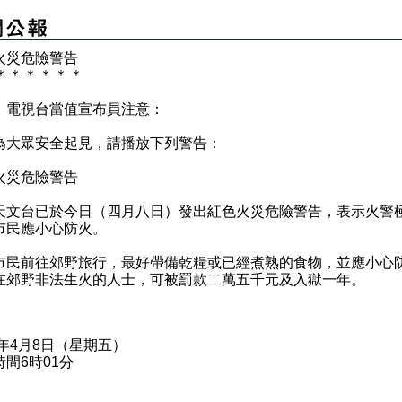
火災危險警告
＊
＊
＊
＊
＊
＊
、電視台當值宣布員注意：
眾安全起見，請播放下列警告：
災危險警告
台已於今日（四月八日）發出紅色火災危險警告，表示火警
市民應小心防火。
前往郊野旅行，最好帶備乾糧或已經煮熟的食物，並應小心
在郊野非法生火的人士，可被罰款二萬五千元及入獄一年。
2年4月8日（星期五）
間6時01分