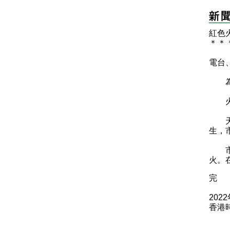
紅色
＊
＊
電台
為大
火
天文
生，
市民
火。
完
202
香港時