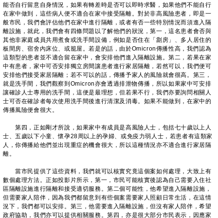
能否自行留意自身情況，如果有轉差時是否可以即時求醫，如果他們不能自行
在家中做到，這些病人便不適合在家中接受隔離。對於非高風險患者，即是一
般市民，我們會評估他們在家中進行隔離，或者有否一些特別情況而須進入隔
離設施，就此，我們會有四條問題以了解他們的狀況，第一，這名患者會否與
其他非家庭成員共用煮食或洗手間設備，例如是否住在「劏房」、多人居住的
板間房、宿舍內床位、或籠屋。若是的話，由於Omicron傳播性高，我們認為
這類型的患者並不適合留在家中，會安排他們進入隔離設施。第二，若果在家
中有患者，家中可否安排獨立房間讓患者進行家居隔離，若然可以，我們便可
安排他們接受家居隔離；若不可以的話，傳播予家人的風險就會很高。第三，
就是洗手間，我們觀察到Omicron亦會透過排泄物傳播，所以如果家中可安排
讓確診人士專用的洗手間，這便是最理想，但若果不行，我們亦要詢問相關人
士可否在確診者每次使用洗手間後進行清潔及消毒。如果不能做到，在家中的
傳播風險便會很大。
第四，正如剛才所說，如果家中有成員是高風險人士，包括七十歲以上人
士、五歲以下小童、懷孕28周以上的孕婦、或免疫力弱人士，若患者有這類家
人，你傳播給他們並出現重症的機會很大，所以這種情況亦不適合進行家居隔
離。
當市民提供了這些資料，我們就可以核實究竟這個案如何處理，大致上有
數個處理方法。正如投影片所示，第一，市民可能核實後認為自己需要入住社
區隔離設施進行隔離和接受適切服務。第二個可能性，他希望進入隔離設施，
但需要家人陪伴，因為我們都留意到有些個案需要家人照顧日常生活，在這情
況下，我們都可以安排。第三，他需要進入隔離設施，但沒有家人陪伴，希望
政府協助，我們亦可以提供相關服務。第四，亦是很大部分市民表示，因應家