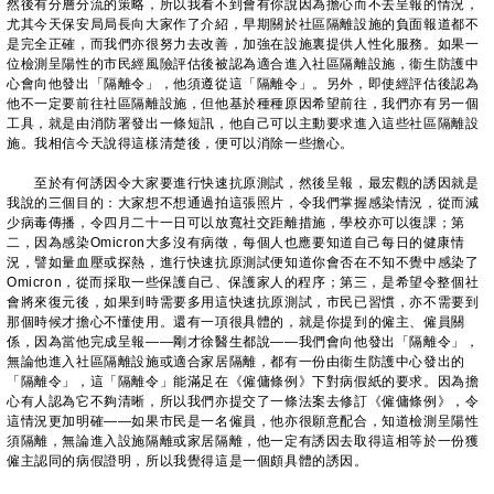
然後有分層分流的策略，所以我看不到會有你說因為擔心而不去呈報的情況，
尤其今天保安局局長向大家作了介紹，早期關於社區隔離設施的負面報道都不
是完全正確，而我們亦很努力去改善，加強在設施裏提供人性化服務。如果一
位檢測呈陽性的市民經風險評估後被認為適合進入社區隔離設施，衞生防護中
心會向他發出「隔離令」，他須遵從這「隔離令」。另外，即使經評估後認為
他不一定要前往社區隔離設施，但他基於種種原因希望前往，我們亦有另一個
工具，就是由消防署發出一條短訊，他自己可以主動要求進入這些社區隔離設
施。我相信今天說得這樣清楚後，便可以消除一些擔心。
至於有何誘因令大家要進行快速抗原測試，然後呈報，最宏觀的誘因就是
我說的三個目的：大家想不想通過拍這張照片，令我們掌握感染情況，從而減
少病毒傳播，令四月二十一日可以放寬社交距離措施，學校亦可以復課；第
二，因為感染Omicron大多沒有病徵，每個人也應要知道自己每日的健康情
況，譬如量血壓或探熱，進行快速抗原測試便知道你會否在不知不覺中感染了
Omicron，從而採取一些保護自己、保護家人的程序；第三，是希望令整個社
會將來復元後，如果到時需要多用這快速抗原測試，市民已習慣，亦不需要到
那個時候才擔心不懂使用。還有一項很具體的，就是你提到的僱主、僱員關
係，因為當他完成呈報——剛才徐醫生都說——我們會向他發出「隔離令」，
無論他進入社區隔離設施或適合家居隔離，都有一份由衞生防護中心發出的
「隔離令」，這「隔離令」能滿足在《僱傭條例》下對病假紙的要求。因為擔
心有人認為它不夠清晰，所以我們亦提交了一條法案去修訂《僱傭條例》，令
這情況更加明確——如果市民是一名僱員，他亦很願意配合，知道檢測呈陽性
須隔離，無論進入設施隔離或家居隔離，他一定有誘因去取得這相等於一份獲
僱主認同的病假證明，所以我覺得這是一個頗具體的誘因。