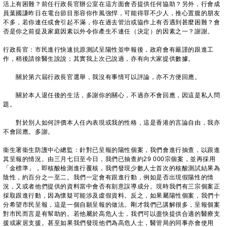
活上有困難？前任行政長官辦公室在這方面會否提供任何協助？另外，行會成
員葉國謙昨日在電台節目形容你作風強悍，可能得罪不少人，推心置腹的朋友
不多，若你連任或會引起不滿，你在過去管治或協作上有否遇到甚麼困難？會
否是你之前提及家庭因素以外令你產生不連任（決定）的因素之一？謝謝。
行政長官：市民進行快速抗原測試呈陽性並申報後，政府會有嚴謹的跟進工
作，稍後請徐醫生說說；其實我上次已說過，亦有向大家提供數據。
關於第六屆行政長官選舉，我沒有事情可以評論，亦不方便回應。
關於本人退任後的生活，多謝你的關心，不過亦不會回應，因這是私人問
題。
對於別人如何評價本人任內表現或我的性格，這是香港的言論自由，我亦
不會回應。多謝。
衞生署衞生防護中心總監：針對已呈報的陽性個案，我們會進行抽查，以跟進
其呈報的情況。由三月七日至今日，我們已抽查約29 000宗個案，並再採用
「金標準」，即核酸檢測進行覆核，我們發現少數人士首次的核酸測試結果為
陰性，約百分之一至二。我們一定會有跟進行動，例如是否出現假陽性的情
況，又或者他們提供的資料當中會否有刻意誤導成分。現時我們有三宗個案正
採取跟進行動，因為懷疑可能涉及虛假資料。反之，如果屬陽性個案，我們十
分希望市民呈報，這是一個自願呈報的做法。剛才我們已講解很多，呈報個案
對市民而言是有幫助的。若他屬於高危人士，我們可以盡快提供合適的醫療支
援或家居支援。甚至如果我們發現他們為高危人士，醫管局的同事亦會使用