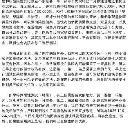
性和核酸陽性的比例差不多是各一半，顯示市民現時已十分歡迎使用這個抗原
測試平台。直至四月五日，香港共錄得核酸檢測陽性個案約730 000宗，快速
抗原測試陽性個案約430 000宗。RAT，或稱快速測試的目標是希望做到「早
發現、早隔離、早治療」。根據分層分流治療和隔離的策略，我們希望盡快獲
得呈報資料，可以幫助陽性個案，盡快為他們提供醫療支援、家居支援，以及
隔離證明文件。在過往約一個多月的操作上，我們發現快速測試是十分方便。
市民可以自己進行，亦可以為自己的家庭成員進行。現時三歲以上的小朋友，
如果家長有信心，其實是可以為小朋友進行測試，不會有問題。在很多安老院
舍，職員也會為院友每日進行測試。
在右邊的圖表，除了剛才的短片外，我亦可以跟大家介紹一下有一些令測
試更加準確的方法。參考專家意見和海外做法，在早上進行測試的陽性結果準
確度會較高，因為在早上，通常睡醒後在鼻腔內可能遺留了一些鼻黏液，所以
在早上進行的話會較為有效，這是第一。第二，若是需要上班的市民，早上進
行測試如果結果為陽性，就不應上班，應留在家中，這可幫助我們盡快切斷傳
播鏈。另一個可以更有效的方法，是在進行測試前先擤鼻，將鼻腔內的分泌液
推到鼻腔較前的位置，令採樣更加準確。
如果得到陽性測試（結果），有三個需要留意的地方。第一要拍一張相
片，該相片對於呈報是十分重要。第二，由於檢測陽性，所以應留在家中不要
外出。第三，是要用我們的網上平台申報。我們明白有些市民未必能十分熟悉
地使用該平台，所以我們設立了電話熱線讓市民直接致電，號碼為1836 119，
24小時運作。市民來電時只須提供身份證號碼及電話號碼，同事會跟進。當
然，如果能使用網上呈報，我們可以更快協助到大家。