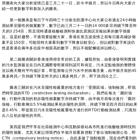
用圖表向大家分析疫情已是三月二十一日，距今半個月，所以今日再向大家介
紹一些更新數字和新加入的圖表。
第一個圖表是每日下午四時三十分衞生防護中心向大家公布過去24小時檢
測結果呈陽性的個案數字，數字已由三月二十一日的14 000多宗持續下降至昨
天的3 254宗，而且現時通過核酸檢測和快速抗原測試呈報結果的數字很接
近。這是好趨勢，不過我要提醒大家，香港在第五波疫情之前每日最高確診個
案不足150宗，可能現時大家看到數字下降會比較安心，但以絕對數字來說仍
然是香港在兩年多抗疫中相當高的數字，所以不能鬆懈或掉以輕心。
第二個圖表關於香港使用得非常好的工具，據我所知，由香港發明和實踐
的污水監測最近在日內瓦國際發明展得到認可和肯定。污水定點檢測的整體情
況以兩天幾何平均值計算，即監測每公升污水中的病毒含量，由半個月前的45
萬多拷貝／升持續下降至昨天的11萬多拷貝／升，即下跌四分之三。
圖表三關於在污水呈陽性較嚴重的地方進行「受限區域」強制檢測，即我
們時常說的RTD（restriction-testing declaration）。我們在每次「圍封強
檢」行動中識別的初步陽性個案數字亦持續下降，由半個月前每次進行「圍封
強檢」行動會揪出5.5%檢測結果初步陽性的居民，持續下降至四月四日的結果
是0.45%，即從當日污水呈陽性較嚴重地方進行的RTD行動檢測結果，只識別
出八位初步陽性的市民。
第四是我們平常在社區檢測中心和流動採樣站為市民進行核酸檢測時找到
的陽性個案。尤其大家記得我們在半個月前重新啓動了發出強制檢測公告，即
CTN（compulsory testing notice），自此多做了強制檢測，現在你們看到的