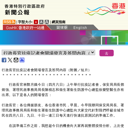
|
字型大小:
|
網頁指南
行政長官抗疫記者會開場發言及答問內容（附圖／短片）
＊
＊
＊
＊
＊
＊
＊
＊
＊
＊
＊
＊
＊
＊
＊
＊
＊
＊
＊
＊
＊
＊
＊
＊
＊
行政長官林鄭月娥今日（四月六日）上午舉行抗疫記者會，保安局局長鄧
炳強、署理民政事務局局長陳積志和衞生署衞生防護中心總監徐樂堅醫生亦有
出席。以下是各人的開場發言：
行政長官：各位傳媒朋友、各位香港市民，早晨。今早我聯同保安局局長、署
理民政事務局局長和衞生署衞生防護中心總監向大家交代針對我們呼籲全城市
民在四月八日、九日、十日一連三日每天進行快速抗原測試的準備工作。
在談準備工作之前，我想趁今日的機會向大家再就整體疫情分析。上次使