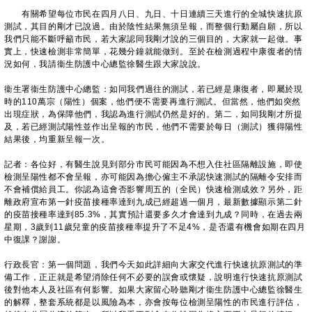
有關希望每位市民在四月八日、九日、十日連續三天進行的全城快速抗原
測試，其目的剛才已說過。由於陰性結果無須呈報，而整個行動屬自願，所以
我們只能不斷呼籲市民，若大家認同我剛才說的三個目的，大家就一起做。事
實上，快速檢測非常簡單，花幾分鐘就能做到。至於在檢測過程中康復者的情
況如何，我請衞生防護中心總監徐醫生跟大家說說。
衞生署衞生防護中心總監：如同我們過往的測試，若已經是康復者，即屬於現
時的110萬宗（陽性）個案，他們便不需要再進行測試。但當然，他們如突然
出現症狀，為保障他們，我認為進行測試仍然是好的。第二，如同我剛才所提
及，若已經測試陽性並作出呈報的市民，他們不需要於每日（測試）獲得陽性
結果後，均重新呈報一次。
記者：各位好，有醫生說見到部分市民可能因為不想入住社區隔離設施，即使
檢測呈陽性都不會呈報，亦可能因為擔心僱主不承認快速測試的隔離令安排而
不會補償給員工。你認為這會否影響周五的（全民）快速檢測成效？另外，距
離政府宣布第一針疫苗接種率達到九成已經超過一個月，最新數據顯示第二針
的疫苗接種率達到85.3%，其實預計還要多久才會達到九成？同時，在過去兩
星期，3歲到11歲兒童的疫苗接種率提升了不足4%，是否還有機會如期在四月
中復課？謝謝。
行政長官：第一個問題，我們今天如此詳細向大家交代進行快速抗原測試的準
備工作，正正就是希望消除任何不必要的誤會或懷疑，說明進行快速抗原測試
後對他本人及社區有何影響。如果大家留心聆聽剛才衞生防護中心總監徐醫生
的解釋，整套系統都是以風險為本，亦會按每位檢測呈陽性的市民進行評估，