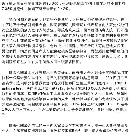
數字顯示每日檢測量都超過80 000，檢測結果則由半個月前在這類檢測中有
7.35%是陽性，持續下降至最新的2.42%。
第五個圖表是新的，但數字不是新的，大家每日都能掌握這些數字。在下
午四時三十分的新聞發布會，醫院管理局（醫管局）代表都會向大家交代他們
為公立醫院的病人進行入院篩查，即該名病人並非因為新冠病毒入院，而可能
有其他急症或須入院接受手術。每日為他們進行篩查時檢測呈陽性的個案數字
亦由半個月前的當日有53位病人下降至最新只有四位。這些經公立醫院入院的
病人若在篩查時檢測呈陽性，會造成一些困難，因這些病人可能已進入病房，
與他們同一病房的周邊病人可能會被視為緊密接觸者，而曾經服務和照顧他們
的醫護人員若在裝備方面稍有差池，亦可能成為緊密接觸者，若數目太多，會
為醫院帶來壓力並在人手調配方面出現很多困難。
圖表六關於上次沒有展示但應曾提及、由香港大學公共衞生學院經我們支
持和一個基金贊助進行的「每日的新冠病毒感染時點患病率」。我在四月二日
曾表示，這項研究啓發我們進行這次呼籲市民連續三天每日進行RAT（rapid
antigen test，快速抗原測試）的行動。這項研究以10 000人為基礎，研究某
時刻的患病率，採用RAT作為工具看看有多少是呈陽性的人士。當然，呈陽性
結果的個案包括曾經感染但未康復的人士，他們體內的病毒仍會令快速抗原測
試結果呈陽性。有關數字亦由半個月前的1.82%下降至昨天的0.31%，即在每
1 000人中只有三人。不過我要提醒這個百分率是波動的，曾經下降，亦曾上
升。
圖表七關於之前我們一直向大家提及的有效繁殖率，即一個人會傳染給多
少人。在第五波疫情高峰時，有效繁殖率達5或6，即一個人會傳染給五或六個