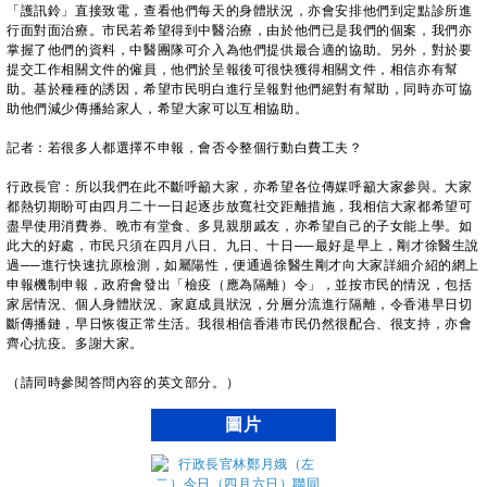
「護訊鈴」直接致電，查看他們每天的身體狀況，亦會安排他們到定點診所進
行面對面治療。市民若希望得到中醫治療，由於他們已是我們的個案，我們亦
掌握了他們的資料，中醫團隊可介入為他們提供最合適的協助。另外，對於要
提交工作相關文件的僱員，他們於呈報後可很快獲得相關文件，相信亦有幫
助。基於種種的誘因，希望市民明白進行呈報對他們絕對有幫助，同時亦可協
助他們減少傳播給家人，希望大家可以互相協助。
記者：若很多人都選擇不申報，會否令整個行動白費工夫？
行政長官：所以我們在此不斷呼籲大家，亦希望各位傳媒呼籲大家參與。大家
都熱切期盼可由四月二十一日起逐步放寬社交距離措施，我相信大家都希望可
盡早使用消費券、晩市有堂食、多見親朋戚友，亦希望自己的子女能上學。如
此大的好處，市民只須在四月八日、九日、十日
──
最好是早上，剛才徐醫生說
過
──
進行快速抗原檢測，如屬陽性，便通過徐醫生剛才向大家詳細介紹的網上
申報機制申報，政府會發出「檢疫（應為隔離）令」，並按市民的情況，包括
家居情況、個人身體狀況、家庭成員狀況，分層分流進行隔離，令香港早日切
斷傳播鏈，早日恢復正常生活。我很相信香港市民仍然很配合、很支持，亦會
齊心抗疫。多謝大家。
（請同時參閱答問內容的英文部分。）
圖片