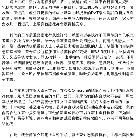
網上呈報主要分為兩個步驟。第一，就是在網上呈報平台提供個人資料，
包括居住環境、症狀，以及同住家人的資料。第二個步驟，當填好資料後，會
收到一個短訊，經短訊提供的連結上載剛才我提及的RAT陽性測試的相片及身
份證，即時便可獲得隔離令。如果大家在登入時有提供同住家人資料，家人亦
會收到一個短訊，上載身份證後亦會獲得檢疫令。
我們的工作最重要是進行風險評估，希望可以盡快為不同風險的市民或患
者進行各種治療及安排。第一樣最重要是劃分高風險人士。何謂高風險人士？
第一是一些病情較嚴重的人士，或是已出現警告症狀的人士，希望他們盡快到
急症室求醫。警告症狀包括服用退燒藥後仍然高燒，即38.5度以上，並持續兩
天，又或是溫度太低，即35度以下；出現抽搐、呼吸困難或氣促；失語、不能
行動，或清醒狀態已經有變化；胸部、腹部疼痛、頭暈、意識混亂。懷孕婦女
要特別留意，屬懷孕24周以上的婦女，如胎兒活動減少或停止，這亦是一個警
告症狀。一般市民如果持續不能飲食或腹瀉、嘔吐多於兩天，均應盡快到急症
室求醫。
我們亦看到有很大部分市民，在今次Omicron的情況而言，他們的情況較
為穩定，尤其是已接種疫苗的市民。然而，如果他們的家庭狀況不容許，即使
其狀況較穩定，我們亦需要他們進入社區隔離設施。現時大部分市民的（病
徵）非常輕微，甚至沒有病徵。若其家庭狀況是容許他在家中進行隔離，我們
會容許他在家中接受隔離，而他的家庭成員亦可以在家中進行檢疫，正如剛才
（署理）局長所說，這些患者和家庭成員會收到抗疫物資包，亦有不同熱線協
助他們。
在此，我會簡單介紹網上呈報系統，讓大家知悉整個操作。由得出陽性測