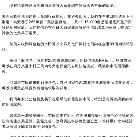
現在請署理民政事務局局長向大家介紹在物資供應方面的情況。
署理民政事務局局長：多謝行政長官。在過去四天，我們在全港18區透過不同
渠道一共派發了265萬個「防疫服務包」，其中116 000個是透過逐家逐戶派
發給基層家庭。我們有信心在今日大致完成派發給全港270萬戶家庭，較原定
計劃的七天早了兩天。
如仍未收到服務包的市民可以由四月七日開始七日內在全港89個補領站領
取。
每個「服務包」內共有20套快速測試劑，即我們稱為RATs，足夠讓市民
可以在四月八至十日三天內每天進行全民自願快速測試。我鼓勵市民踴躍參
與。
但如果市民還未收到服務包，或已用完包內20套快速測試劑而需要更多，
可以由明天起親身到補領站領取測試劑。
我們亦安排公務員及義工在場幫助有需要的市民，特別是向長者講解如何
使用測試劑。
如果萬一測試呈陽性，市民需要在24小時內按稍後衞生防護中心所講的方
法向衞生當局呈報。呈報之後，政府資訊科技總監辦公室（資科辦）會向確診
者及密切接觸者派送抗疫物資包。