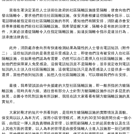
當衞生署決定某些人士須前往政府的社區隔離設施接受隔離，便會向他們
發出隔離令，要求他們前往社區隔離設施。保安局會根據這些隔離令指示，以
電話聯絡被指定前往社區隔離設施的市民，通知他們有關安排，消防處亦會安
排專車接載他們前往社區隔離設施。我希望提醒大家，隔離令是有效的法律文
件，大家必須遵從隔離令入住指定隔離設施，如違反隔離令指示是違法行為，
須承擔法律責任。
此外，消防處亦會向所有快速檢測結果為陽性的人士發出電話短訊（附件
二），這些短訊的目的是善意提示受感染人士，即使他們沒有被安排入住社區
隔離設施，但如果他們認為有需要，仍然可以自己選擇入住社區隔離設施，例
如他們想保障家人免受感染。這個電話短訊並不是隔離令，並非規定收到電話
短訊的人士須入住社區隔離設施，這個電話短訊只是為受感染人士提供多一個
選擇，當他們收到短訊後，如想入住社區隔離設施，可以聯絡我們作出安排。
最後，我希望談談由中央援建的大型社區隔離設施，即一般所指的方艙隔
離設施，現時共有六個。過往曾有部分人士針對方艙隔離設施作出許多惡意的
抹黑，企圖令市民對設施有所誤解。我現在請大家看看有關方艙隔離設施的真
實短片。
大家於剛才的短片中所看到的，是現時方艙隔離設施的實際情況及面貌。
保安局以以人為本方式，採用小區管理模式，將大約30至50個房間分成一個小
區，由指定一隊人員負責聯絡及管理，以便照顧隔離人士的起居飲食以及生活
上其他方面的需要。以人為本的管理是由接受隔離人士進入設施那一刻已經開