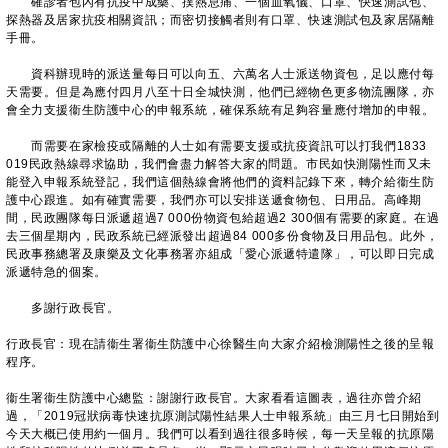
確診者包內有抗疫中成藥、撲熱息痛、一個血氧儀、口罩、快速測試包、
探熱器及居家抗疫相關資訊；而密切接觸者則有口罩、快速測試包及家居隔離
手冊。
資科辦現時的派送量每日可以向五、六萬名人士派送物資包，足以應付每
天需要。但是為應付四月八至十日全城快測，他們已經物色更多物流團隊，亦
會全力支援衞生防護中心的申報系統，確保系統有足夠容量應付增加的申報。
而需要在家檢疫或隔離的人士如有需要支援或抗疫資訊可以打我們1833
019民政熱線尋求協助，我們會盡力解答大家的問題。市民如快測陽性而又未
能登入申報系統登記，我們這個熱線會將他們的資料記錄下來，轉介給衞生防
護中心跟進。如有確實需要，我們亦可以安排送遞食物包、日用品。高峰期
間，民政團隊每日派遞超過7 000份物資包給超過2 300個有需要的家庭。在過
去三個星期內，民政系統已經派發出超過84 000多份食物及日用品包。此外，
民政事務總署及康樂及文化事務署亦組成「愛心派遞特遣隊」，可以即日完成
派遞特急的個案。
多謝行政長官。
行政長官：現在請衞生署衞生防護中心徐醫生向大家介紹檢測陽性之後的呈報
程序。
衞生署衞生防護中心總監：謝謝行政長官。大家看看這圖表，過往亦曾介紹
過，「2019冠狀病毒快速抗原測試陽性結果人士申報系統」由三月七日開始到
今天大概已使用約一個月。我們可以看到過往很多時候，每一天呈報的抗原陽