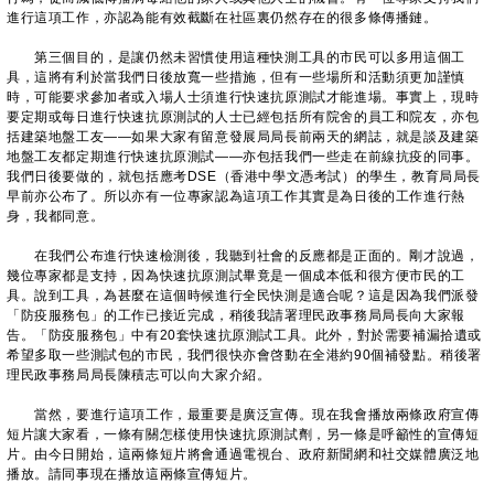
進行這項工作，亦認為能有效截斷在社區裏仍然存在的很多條傳播鏈。
第三個目的，是讓仍然未習慣使用這種快測工具的市民可以多用這個工
具，這將有利於當我們日後放寬一些措施，但有一些場所和活動須更加謹慎
時，可能要求參加者或入場人士須進行快速抗原測試才能進場。事實上，現時
要定期或每日進行快速抗原測試的人士已經包括所有院舍的員工和院友，亦包
括建築地盤工友——如果大家有留意發展局局長前兩天的網誌，就是談及建築
地盤工友都定期進行快速抗原測試——亦包括我們一些走在前線抗疫的同事。
我們日後要做的，就包括應考DSE（香港中學文憑考試）的學生，教育局局長
早前亦公布了。所以亦有一位專家認為這項工作其實是為日後的工作進行熱
身，我都同意。
在我們公布進行快速檢測後，我聽到社會的反應都是正面的。剛才說過，
幾位專家都是支持，因為快速抗原測試畢竟是一個成本低和很方便市民的工
具。說到工具，為甚麼在這個時候進行全民快測是適合呢？這是因為我們派發
「防疫服務包」的工作已接近完成，稍後我請署理民政事務局局長向大家報
告。「防疫服務包」中有20套快速抗原測試工具。此外，對於需要補漏拾遺或
希望多取一些測試包的市民，我們很快亦會啓動在全港約90個補發點。稍後署
理民政事務局局長陳積志可以向大家介紹。
當然，要進行這項工作，最重要是廣泛宣傳。現在我會播放兩條政府宣傳
短片讓大家看，一條有關怎樣使用快速抗原測試劑，另一條是呼籲性的宣傳短
片。由今日開始，這兩條短片將會通過電視台、政府新聞網和社交媒體廣泛地
播放。請同事現在播放這兩條宣傳短片。