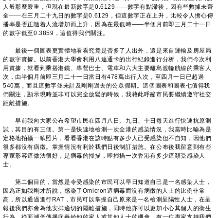
人般那麼嚴重，但現在最新數字是0.6129——數字有點滯後，因有些數據未齊
全——在三月二十九日的數字是0.6129，但這數字正在上升，比較令人擔心傳
播率是否正隨着人流增加而上升，因為在最低時——半個月前即三月二十一日
的數字低至0.3859，這值得我們關注。
最後一個圖表更實體地看看究竟是否多了人出外，這是來自運輸及房屋局
的數字實據。以前香港大學會利用八達通卡的出行紀錄進行分析，我們今次利
用實據，就看到乘搭港鐵、專營巴士、電車和六大主要離島渡輪航線的乘客人
次，由半個月前即三月二十一日當日有478萬出行人次，至四月一日已超過
540萬，而且這數字並未計及剛剛過去的公眾假期。這個圖表和圖表七值得我
們關注，顯示現時並非可以完全放鬆的時候，我藉此呼籲市民要繼續遵守社交
距離措施。
早前我向大家公布希望市民在四月八日、九日、十日每天進行快速抗原測
試，其目的有三個。第一是快速地檢測一次全港的感染情況，我當時比喻為是
定格地拍攝一幀照片，看看香港在該時點有多少人已受感染但不自知，因他們
很多都沒有病徵。掌握情況有利於我們日後制訂措施。在公布後我留意到有些
專家形容這做法很好，是病毒的掃描，即掃描一次香港有多少這類受感染人
士。
第二個目的，當然是令受感染的市民可以早日知道自己是一名感染人士，
因為正如我剛才所說，感染了Omicron這病毒而沒有病徵的人士的比例非常
高，所以通過進行RAT，市民可以掌握自己原來是一名檢測呈陽性人士，在呈
報後我們亦會為他安排適切的隔離措施，同時他亦可以更加小心其個人的衞生
行為，從而減低傳播病毒給他的家人或其他人士的機會。有一位專家支持我們