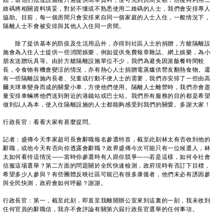
始，當他們抵達設施後只需提供簡單資料，便可先到房間安頓，然後再利用二
維碼將相關資料填妥，對於不懂或不熟悉使用二維碼的人士，我們會安排專人
協助。目前，每一個房間只會安排來自同一個家庭的人士入住，一般情況下，
隔離人士不會被安排與其他人入住同一房間。
除了提供基本的防疫及生活用品外，亦得到社區人士的捐贈，方艙隔離設
施會為入住人士提供一些消閒娛樂，例如提供免費報章雜誌、網上娛樂，為小
朋友送贈玩具等。由於方艙隔離設施單位不少，我們為避免因派飯餐時間較
長，令食物有機會變涼的情況，亦有熱心人士捐贈電蒸爐供營友翻熱食物。還
有一些隔離設施內長者、兒童或行動不便人士的需要，我們亦安排了一些由高
爾夫球車變身而成的關愛小車，方便他們使用。隔離人士離營時，我們亦會盡
量安排車輛將他們送到附近的港鐵站或巴士站。我們所有服務的目的都是希望
做到以人為本，使入住隔離設施的人士都能夠感受到我們的關愛。多謝大家！
行政長官：看看大家有甚麼提問。
記者：盛傳今天李家超司長會辭職報名參選特首，截至此刻林太有否收到他的
辭職，或他今天有否向你透露會辭職？政界盛傳今次可能只有一位候選人，林
太如何看待這情況——當時你參選時有人跟你競爭——若是這樣，如何令社會
信服這場選舉？第二方面的問題關於全民快速檢測，政府現時有否訂下目標，
希望多少人參與？有些團體反映社區可能已有很多康復者，他們未必有誘因參
與全民快測，政府會如何呼籲？謝謝。
行政長官：第一，截至此刻，即直至我離開辦公室來到這裏的一刻，我未收到
任何官員的辭職信，我亦不會評論有關第六屆行政長官選舉的任何事項。