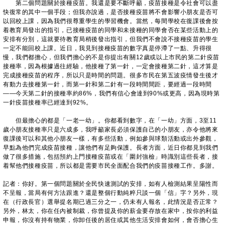
第二個問題關於接種疫苗。我還是要不斷呼籲，疫苗接種是令社會可以盡
快復常的其中一個手段；但我亦說過，是否接種疫苗將不會影響小朋友是否可
以回校上課，因為我們很尊重學生的學習機會。當然，每間學校在復課後會按
着教育局發出的指引，已接種疫苗的同學和未接種的同學會否在某些活動上的
安排有分別，這就要待教育局稍後發出指引，但我們不會說不接種疫苗的學生
一定不能回校上課。近日，我見到接種疫苗的數字真是停滯了一點、升得很
慢，我們都擔心，但我們擔心的不是你提出有關12歲或以上市民的第二針疫苗
接種率，因為根據過往經驗，他接種了第一針，一定會接種第二針，這才算是
完成接種疫苗的程序，所以只是時間的問題。很多市民在第五波疫情發生後才
有動力去接種第一針，而第一針和第二針有一段時間間距，要經過一段時間
——今天第二針的接種率約86%，我們有信心會達到90%或更高，因為現時第
一針疫苗接種率已經達到92%。
但最擔心的都是「一老一幼」。你都看到數字，在「一幼」方面，3至11
歲小朋友接種率只是六成多，我呼籲家長必須保護自己的小朋友，亦令他將來
復課後可以和其他小朋友一樣，有多些活動，例如參與球類活動或出外參觀，
早點為他們完成疫苗接種，讓他們有足夠保護。長者方面，近日你都見到我們
做了很多措施，包括預約上門接種疫苗或在「圍封強檢」時識別這些長者，接
着幫他們接種疫苗，所以都是需要市民全面配合我們的疫苗接種工作。多謝。
記者：你好。第一個問題關於全民快速測試的安排，如有人檢測結果呈陽性而
不呈報，當局有何方法跟進？還是整個行動純粹只談一個「信」字？另外，現
在（行政長官）選舉提名期已過三分之一，仍未有人報名，此情況是否正常？
另外，林太，你在任內被制裁，你曾提及你的薪金要存放在家中，按你的利益
申報，你沒有持有物業，你卸任後的居住或其他生活安排會如何，會否擔心生