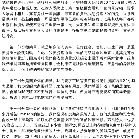
試結果後進行呈報，到獲得相關隔離令，所需時間大約只需10至15分鐘，輸入
資料過程亦相當方便。在輸入系統上，第一個版面會看到一個簡單介紹，要求
大家留下相片，亦有提供一些資訊。最重要的資訊我想提醒大家的是，這系統
是供申報一些新的個案，即是說如果你已經申報有關個案，若果其後每日都得
出陽性檢測結果便不需每日重新申報一次。大家要知道呈報這些資料是有法律
責任，所以特別會有個人資料收集聲明，提醒大家若刻意提供假資料，會是違
法行為。
第一部分很簡單，就是填寫個人資料，包括姓名、性別、出生日期，最重
要是身分證明號碼。在此，我要提醒市民，你的電話是非常重要，尤其是可收
到短訊的電話，因為其後我們會依靠這電話號碼發出電子版的隔離文件，或者
我們相關同事包括醫管局同事，會利用這電話與你繼續聯絡，留意你的身體狀
況，因此一個正確的聯絡電話是非常重要。
第二部分是關於你的測試。我們要求市民需要在得出陽性測試結果24小時
內呈報，我亦提醒大家要拍照，之後會有用途。我們希望知道市民的居住地
點，會幫助我們將來若要進行一些特別行動，例如是否需要視察個案爆發情
況。所以市民的工作地點我們亦需要留意。
第三部分是患者的身體狀況。我們會特別留意高風險人士。回看我們過去
多月感染Omicron的情況，我們發現有幾類高風險人士，他們患重症和死亡機
會較一般市民為高，所以他們必須盡快獲得合適的醫療照顧。高風險人士包括
70歲或以上人士、五歲或以下小童、懷孕28周或以上的孕婦和免疫力較弱的人
士，例如一些接受免疫治療的人士、晚期或未接受治療的愛滋病患者、或是正
接受「洗腎」或「洗肚」的病人。對於高風險人士，我們需要他們評估在家中