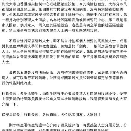
到北大嶼山香港感染控制中心或社區治療設施，令其病情較穩定。大部分市民
都屬於第四及第五層，第四層的市民是沒有明顯病徵、沒有特別醫療照顧需
要，但因為環境或家居安排等需要而前往隔離中心。隔離中心現時有三種，第
一種是為特別護理人士而設，名為特設隔離設施或長者暫託中心。第二種是需
家人照顧、供其家人一同入住的隔離設施，這些是有獨立單位的社區隔離設
施。第三種是有自我照顧能力健全人士的一般社區隔離設施。
不適合進行家居隔離人士，即不能自行監察個人狀況的高風險人士，或需
與其他住戶共用洗手間和煮食設施，例如居於「劏房」、板間房及宿舍單位的
人士。第三是家居無法安排獨立房間作隔離的家庭，第四是無法安排獨立洗手
間或無法妥善清洗和消毒共用洗手間設施的家庭，第五是家庭成員屬於高風險
人士。
最後第五層是沒有明顯病徵、沒有特別醫療照顧需要，家居環境亦合適的
病人，就可以進行家居隔離，並獲得相關家居支援和醫管局指定診所等服務。
我的報告到此為止。
行政長官：多謝徐醫生，由衞生防護中心發出要進入社區隔離設施令後，便交
由保安局的特遣隊負責接送和進入這些社區隔離設施，我請保安局局長向大家
介紹一下。
保安局局長：行政長官、各位市民，各位記者朋友，大家好！
剛才衞生署衞生防護中心介紹了經風險評估，將受感染人士分層分流，分
流後部分需家居隔離，部分則需前往政府指定的隔離地點接受隔離。