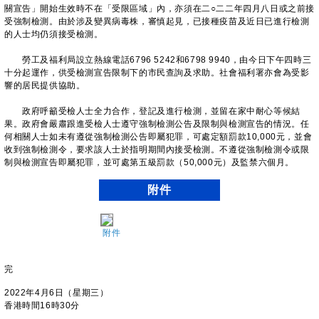
關宣告」開始生效時不在「受限區域」內，亦須在二○二二年四月八日或之前接
受強制檢測。由於涉及變異病毒株，審慎起見，已接種疫苗及近日已進行檢測
的人士均仍須接受檢測。
勞工及福利局設立熱線電話6796 5242和6798 9940，由今日下午四時三
十分起運作，供受檢測宣告限制下的市民查詢及求助。社會福利署亦會為受影
響的居民提供協助。
政府呼籲受檢人士全力合作，登記及進行檢測，並留在家中耐心等候結
果。政府會嚴肅跟進受檢人士遵守強制檢測公告及限制與檢測宣告的情況。任
何相關人士如未有遵從強制檢測公告即屬犯罪，可處定額罰款10,000元，並會
收到強制檢測令，要求該人士於指明期間內接受檢測。不遵從強制檢測令或限
制與檢測宣告即屬犯罪，並可處第五級罰款（50,000元）及監禁六個月。
附件
附件
完
2022年4月6日（星期三）
香港時間16時30分