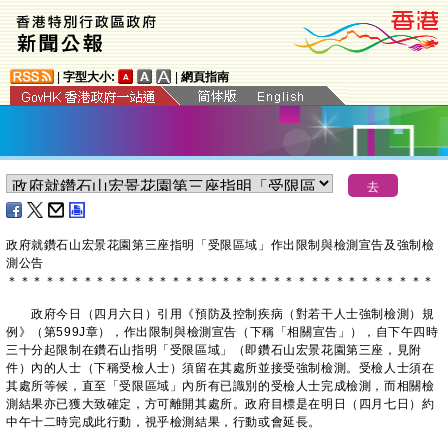
|
字型大小:
|
網頁指南
政府就鑽石山宏景花園第三座指明「受限區域」作出限制與檢測宣告及強制檢
測公告
＊
＊
＊
＊
＊
＊
＊
＊
＊
＊
＊
＊
＊
＊
＊
＊
＊
＊
＊
＊
＊
＊
＊
＊
＊
＊
＊
＊
＊
＊
＊
＊
＊
＊
政府今日（四月六日）引用《預防及控制疾病（對若干人士強制檢測）規
例》（第599J章），作出限制與檢測宣告（下稱「相關宣告」），自下午四時
三十分起限制在鑽石山指明「受限區域」（即鑽石山宏景花園第三座，見附
件）內的人士（下稱受檢人士）須留在其處所並接受強制檢測。受檢人士須在
其處所等候，直至「受限區域」內所有已識別的受檢人士完成檢測，而相關檢
測結果亦已獲大致確定，方可離開其處所。政府目標是在明日（四月七日）約
中午十二時完成此行動，視乎檢測結果，行動或會延長。