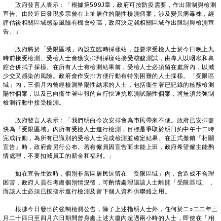
政府發言人表示：「根據第599J章，政府可按防疫需要，作出限制與檢測
宣告。由於近日發現多宗曾在上址居住的陽性檢測個案，涉及變異病毒株，經
評估後相關區域感染風險有機會較高，政府決定就相關區域作出限制與檢測宣
告。」
政府將於「受限區域」內設立臨時採樣站，並要求受檢人士於今日晚上九
時前接受檢測。受檢人士會獲安排到採樣站接受核酸測試，由專人以咽喉和鼻
腔合併拭子採樣。在所有人士有檢測結果前，受檢人士必須留在處所內，以減
少交叉感染的風險。政府會作安排方便行動有特別困難的人士採樣。「受限區
域」內，三個月內曾經檢測呈陽性結果的人士，包括衞生署已記錄的核酸檢測
陽性個案，以及已向衞生署申報的自行快速抗原測試陽性個案，將無須於強制
檢測行動中接受檢測。
政府發言人表示：「我們明白今次安排會為市民帶來不便。政府已安排盡
快為『受限區域』內所有受檢人士進行檢測，目標是爭取於明日約中午十二時
完成行動，為所有已識別的受檢人士完成檢測並確定結果。在正式撤銷『相關
宣告』時，政府會另行公布。若有僱員因宣告而未能上班，政府希望僱主能酌
情處理，不要扣減員工的薪金和福利。」
如在宣告生效時，個別非當區居民逗留在「受限區域」內，會造成不合理
困苦，政府人員在考慮個別情況後，可酌情處理讓該人士離開「受限區域」，
而該人士必須已按指示進行檢測及留下個人資料供聯絡之用。
根據今日發出的強制檢測公告，除了上述指明人士外，任何於二○二二年三
月二十四日至四月六日期間曾身處上述大廈內超過兩小時的人士，即使在「相