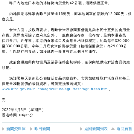
昨日內地進口本港的冰鮮豬肉貨量約42公噸，活豬供應正常。
內地供港冰鮮家禽昨日貨量逾16萬隻，而本地屠宰的活雞約12 000隻，供
應充足。
食米方面，按政府要求，現時食米貯存商要儲備足夠市民十五天的食用量
存貨。業界表示除了政府規定外，一般也會儲存多一倍存貨，足夠本港市民一
個月食用。近年來，本港的食米進口及食用量均維持穩定，約為每年320 000
至330 000公噸。今年二月底食米的備存貨量（包括儲備存貨）為29 000公
噸。可以儲存的食品，如冷藏肉一般會有約三個月的庫存。
政府會繼續與內地當局及業界保持密切聯絡，確保內地供港鮮活食品供應
順暢。
漁護署每天更新及公布鮮活食品供應資料。市民如欲獲取鮮活食品的每天
供應量和批發價的最新資料，可瀏覽漁護署網頁：
www.afcd.gov.hk/tc_chi/agriculture/agr_fresh/agr_fresh.html
。
完
2022年4月3日（星期日）
香港時間10時35分
新聞資料庫
昨日新聞
返回新聞列表
返回頁首