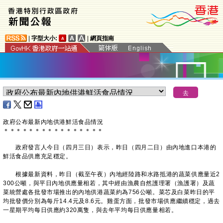
|
字型大小:
|
網頁指南
政府公布最新內地供港鮮活食品情況
＊
＊
＊
＊
＊
＊
＊
＊
＊
＊
＊
＊
＊
＊
＊
＊
政府發言人今日（四月三日）表示，昨日（四月二日）由內地進口本港的
鮮活食品供應充足穩定。
根據最新資料，昨日（截至午夜）內地經陸路和水路抵港的蔬菜供應量近2
300公噸，與平日內地供應量相若，其中經由漁農自然護理署（漁護署）及蔬
菜統營處各批發市場推出的內地供港蔬菜約為756公噸。菜芯及白菜昨日的平
均批發價分別為每斤14.4元及8.6元。雞蛋方面，批發市場供應繼續穩定，過去
一星期平均每日供應約320萬隻，與去年平均每日供應量相若。