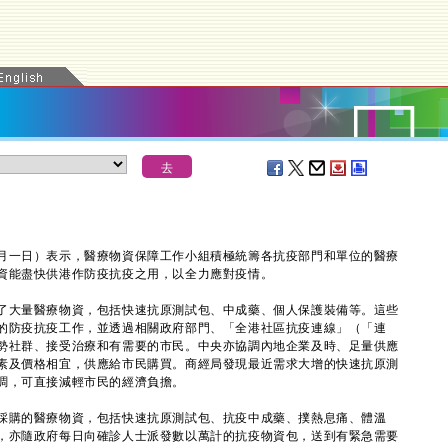
一日）表示，醫療物資保障工作小組積極統籌各抗疫部門和單位的醫療
資能盡快供港作防疫抗疫之用，以全力應對疫情。
大量醫療物資，包括快速抗原測試包、中成藥、個人保護裝備等。這些
的防疫抗疫工作，並透過相關政府部門、「全港社區抗疫連線」（「連
勢社群、接受治療和有需要的市民。中央亦協調內地企業及時、足量供應
素及價格相宜，供應給市民購買。商經局發現最近需求大增的快速抗原測
調，可直接減輕市民的經濟負擔。
購的醫療物資，包括快速抗原測試包、抗疫中成藥、撲熱息痛、體溫
，亦隨政府每日向確診人士派發數以萬計的抗疫物資包，送到有緊急需要