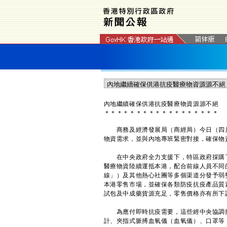
內地繼續確保供港抗疫醫療物資源源不絕
＊
＊
＊
＊
＊
＊
＊
＊
＊
＊
＊
＊
＊
＊
＊
＊
＊
＊
商務及經濟發展局（商經局）今日（四月
物資需求，並與內地專班緊密對接，確保物
在中央政府全力支援下，特區政府採購了
醫療物資陸續運抵本港，配合前線人員不同
線」）及其他熱心社團等多個渠道分發予弱
本港零售市場，並確保各類防疫抗疫產品質
試包及中成藥貨源充足，零售價格亦有所下
為應付即時抗疫需要，這些經中央協調採
計、夾指式脈搏血氧儀（血氧儀）、口罩等