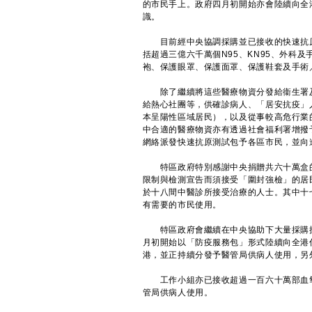
的市民手上。政府四月初開始亦會陸續向全
識。
目前經中央協調採購並已接收的快速抗原
括超過三億六千萬個N95、KN95、外科
袍、保護眼罩、保護面罩、保護鞋套及手術
除了繼續將這些醫療物資分發給衞生署及
給熱心社團等，供確診病人、「居安抗疫」
本呈陽性區域居民），以及從事較高危行業
中合適的醫療物資亦有透過社會福利署增撥
網絡派發快速抗原測試包予各區市民，並向
特區政府特別感謝中央捐贈共六十萬盒的
限制與檢測宣告而須接受「圍封強檢」的居
於十八間中醫診所接受治療的人士。其中十
有需要的市民使用。
特區政府會繼續在中央協助下大量採購抗
月初開始以「防疫服務包」形式陸續向全港
港，並正持續分發予醫管局供病人使用，另
工作小組亦已接收超過一百六十萬部血氧
管局供病人使用。