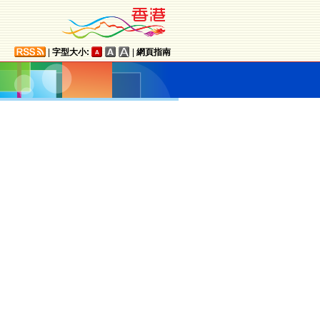
|
字型大小:
|
網頁指南