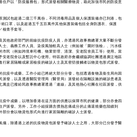
港住戶以「防疫服務包」形式派發相關醫療物資，藉此加強市民的防疫意
測試包超過二億三千萬份，不同消毒用品及個人保護裝備亦已到港，包
及手術口罩，以及超過五千五百萬件其他保護裝備包括全身防護衣、保護
／檢查手套等。
其他政府部門的前線抗疫防疫人員，亦透過民政事務總署大量不斷分發
人士、義務工作人員、染疫風險較高人士（例如被「圍封強檢」、污水樣
的市民（例如跨境車司機、物業管理、清潔、安老院舍員工等）使用。當
予安老院舍以及暫託中心使用。特區政府亦會繼續協調社團透過廣泛地區
進行家居隔離或家居檢疫的確診人士及其密切接觸者以物資包形式派發。
抗疫中成藥。工作小組已將絕大部分分發，包括透過食物及衞生局向因
民派發，以及透過醫院管理局（醫管局）派發給在隔離設施的確診患者及
七萬盒已撥給民政事務總署透過「連線」及其他熱心社團在社區派發，供
疫中成藥，以增加香港在這方面的供應以保障市民的健康，部分亦會四
住戶派發。另外，工作小組採購含撲熱息痛成分的止痛退燒藥也陸續到
外部分會以物資包形式向進行家居隔離的確診人士派發。
儀，除通過上述的抗疫物資包派發予確診人士之用，大部分已分發予醫