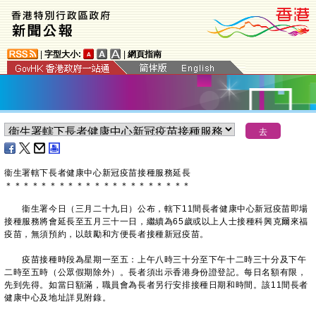
|
字型大小:
|
網頁指南
衞生署轄下長者健康中心新冠疫苗接種服務延長
＊
＊
＊
＊
＊
＊
＊
＊
＊
＊
＊
＊
＊
＊
＊
＊
＊
＊
＊
＊
＊
衞生署今日（三月二十九日）公布，轄下11間長者健康中心新冠疫苗即場
接種服務將會延長至五月三十一日，繼續為65歲或以上人士接種科興克爾來福
疫苗，無須預約，以鼓勵和方便長者接種新冠疫苗。
疫苗接種時段為星期一至五：上午八時三十分至下午十二時三十分及下午
二時至五時（公眾假期除外）。長者須出示香港身份證登記。每日名額有限，
先到先得。如當日額滿，職員會為長者另行安排接種日期和時間。該11間長者
健康中心及地址詳見附錄。