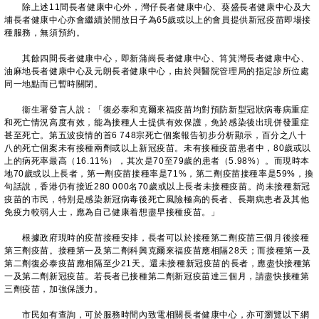
除上述11間長者健康中心外，灣仔長者健康中心、葵盛長者健康中心及大
埔長者健康中心亦會繼續於開放日子為65歲或以上的會員提供新冠疫苗即場接
種服務，無須預約。
其餘四間長者健康中心，即新蒲崗長者健康中心、筲箕灣長者健康中心、
油麻地長者健康中心及元朗長者健康中心，由於與醫院管理局的指定診所位處
同一地點而已暫時關閉。
衞生署發言人說：「復必泰和克爾來福疫苗均對預防新型冠狀病毒病重症
和死亡情況高度有效，能為接種人士提供有效保護，免於感染後出現併發重症
甚至死亡。第五波疫情的首6 748宗死亡個案報告初步分析顯示，百分之八十
八的死亡個案未有接種兩劑或以上新冠疫苗。未有接種疫苗患者中，80歲或以
上的病死率最高（16.11%），其次是70至79歲的患者（5.98%）。而現時本
地70歲或以上長者，第一劑疫苗接種率是71%，第二劑疫苗接種率是59%，換
句話說，香港仍有接近280 000名70歲或以上長者未接種疫苗。尚未接種新冠
疫苗的市民，特別是感染新冠病毒後死亡風險極高的長者、長期病患者及其他
免疫力較弱人士，應為自己健康着想盡早接種疫苗。」
根據政府現時的疫苗接種安排，長者可以於接種第二劑疫苗三個月後接種
第三劑疫苗。接種第一及第二劑科興克爾來福疫苗應相隔28天；而接種第一及
第二劑復必泰疫苗應相隔至少21天。還未接種新冠疫苗的長者，應盡快接種第
一及第二劑新冠疫苗。若長者已接種第二劑新冠疫苗達三個月，請盡快接種第
三劑疫苗，加強保護力。
市民如有查詢，可於服務時間內致電相關長者健康中心，亦可瀏覽以下網