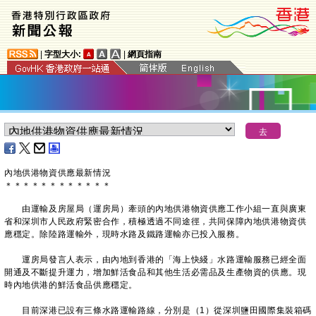
|
字型大小:
|
網頁指南
內地供港物資供應最新情況
＊
＊
＊
＊
＊
＊
＊
＊
＊
＊
＊
＊
由運輸及房屋局（運房局）牽頭的內地供港物資供應工作小組一直與廣東
省和深圳市人民政府緊密合作，積極透過不同途徑，共同保障內地供港物資供
應穩定。除陸路運輸外，現時水路及鐵路運輸亦已投入服務。
運房局發言人表示，由內地到香港的「海上快綫」水路運輸服務已經全面
開通及不斷提升運力，增加鮮活食品和其他生活必需品及生產物資的供應。現
時內地供港的鮮活食品供應穩定。
目前深港已設有三條水路運輸路線，分別是（1）從深圳鹽田國際集裝箱碼