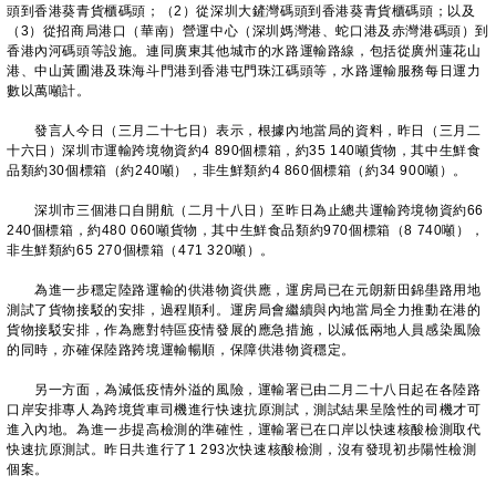
頭到香港葵青貨櫃碼頭；（2）從深圳大鏟灣碼頭到香港葵青貨櫃碼頭；以及
（3）從招商局港口（華南）營運中心（深圳媽灣港、蛇口港及赤灣港碼頭）到
香港內河碼頭等設施。連同廣東其他城市的水路運輸路線，包括從廣州蓮花山
港、中山黃圃港及珠海斗門港到香港屯門珠江碼頭等，水路運輸服務每日運力
數以萬噸計。
發言人今日（三月二十七日）表示，根據內地當局的資料，昨日（三月二
十六日）深圳市運輸跨境物資約4 890個標箱，約35 140噸貨物，其中生鮮食
品類約30個標箱（約240噸），非生鮮類約4 860個標箱（約34 900噸）。
深圳市三個港口自開航（二月十八日）至昨日為止總共運輸跨境物資約66
240個標箱，約480 060噸貨物，其中生鮮食品類約970個標箱（8 740噸），
非生鮮類約65 270個標箱（471 320噸）。
為進一步穩定陸路運輸的供港物資供應，運房局已在元朗新田錦壆路用地
測試了貨物接駁的安排，過程順利。運房局會繼續與內地當局全力推動在港的
貨物接駁安排，作為應對特區疫情發展的應急措施，以減低兩地人員感染風險
的同時，亦確保陸路跨境運輸暢順，保障供港物資穩定。
另一方面，為減低疫情外溢的風險，運輸署已由二月二十八日起在各陸路
口岸安排專人為跨境貨車司機進行快速抗原測試，測試結果呈陰性的司機才可
進入內地。為進一步提高檢測的準確性，運輸署已在口岸以快速核酸檢測取代
快速抗原測試。昨日共進行了1 293次快速核酸檢測，沒有發現初步陽性檢測
個案。