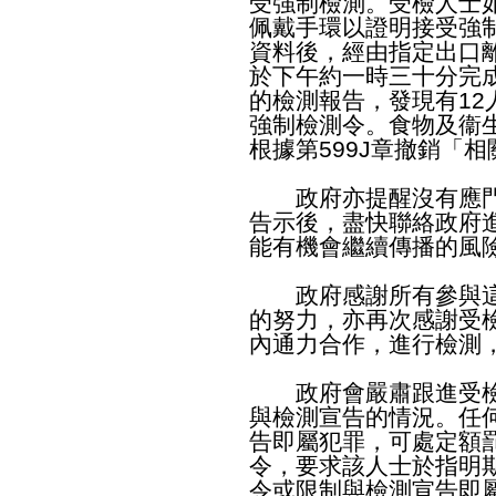
受強制檢測。受檢人士
佩戴手環以證明接受強
資料後，經由指定出口
於下午約一時三十分完成
的檢測報告，發現有1
強制檢測令。食物及衞
根據第599J章撤銷「
政府亦提醒沒有應門的
告示後，盡快聯絡政府
能有機會繼續傳播的風
政府感謝所有參與這
的努力，亦再次感謝受
內通力合作，進行檢測
政府會嚴肅跟進受檢
與檢測宣告的情況。任
告即屬犯罪，可處定額罰
令，要求該人士於指明
令或限制與檢測宣告即