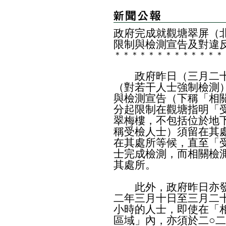
政府完成就觀塘翠屏（
限制與檢測宣告及對違
＊
＊
＊
＊
＊
＊
＊
＊
＊
＊
＊
＊
＊
政府昨日（三月二十
（對若干人士強制檢測）
與檢測宣告（下稱「相
分起限制在觀塘指明「
翠梅樓，不包括位於地
稱受檢人士）須留在其
在其處所等候，直至「
士完成檢測，而相關檢
其處所。
此外，政府昨日亦發
二年三月十日至三月二
小時的人士，即使在「
區域」內，亦須於二○