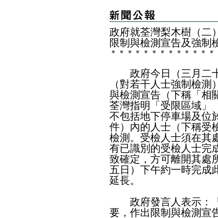
政府就荃灣梨木樹（二
限制與檢測宣告及強制
＊
＊
＊
＊
＊
＊
＊
＊
＊
＊
＊
＊
＊
政府今日（三月二十
（對若干人士強制檢測）
與檢測宣告（下稱「相
荃灣指明「受限區域」
不包括地下停車場及位
件）內的人士（下稱受
檢測。受檢人士須在其
有已識別的受檢人士完
致確定，方可離開其處
五日）下午約一時完成
延長。
政府發言人表示：「根
要，作出限制與檢測宣