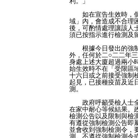
利。」
如在宣告生效時，個
域」內，會造成不合理
後，可酌情處理讓該人
須已按指示進行檢測及
根據今日發出的強制
外，任何於二○二二年
身處上述大廈超過兩小
始生效時不在「受限區
十六日或之前接受強制
起見，已接種疫苗及近
測。
政府呼籲受檢人士全
在家中耐心等候結果。
檢測公告以及限制與檢
有遵從強制檢測公告即屬
並會收到強制檢測令，
測。不遵從強制檢測令