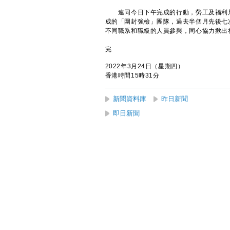
連同今日下午完成的行動，勞工及福利局
成的「圍封強檢」團隊，過去半個月先後七次
不同職系和職級的人員參與，同心協力揪出
完
2022年3月24日（星期四）
香港時間15時31分
新聞資料庫
昨日新聞
即日新聞