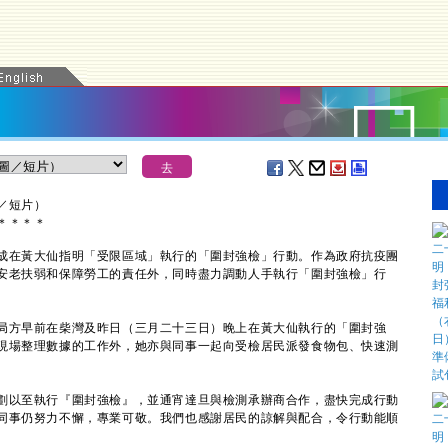
／短片）
＊
＊
＊
＊
在黃大仙指明「受限區域」執行的「圍封強檢」行動。作為政府抗疫團
安老扶弱和保障勞工的責任外，同時盡力調動人手執行「圍封強檢」行
方早前在柴灣及昨日（三月二十三日）晚上在黃大仙執行的「圍封強
現場整理數據的工作外，她亦與同事一起向受檢居民派發食物包、快速測
。
以至執行『圍封強檢』，並通宵達旦與檢測承辦商合作，盡快完成行動
同事仍努力不懈，專業可敬。我們也感謝居民的諒解與配合，令行動能順