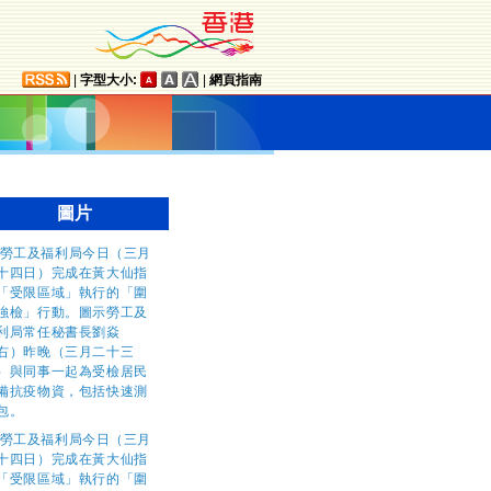
|
字型大小:
|
網頁指南
圖片