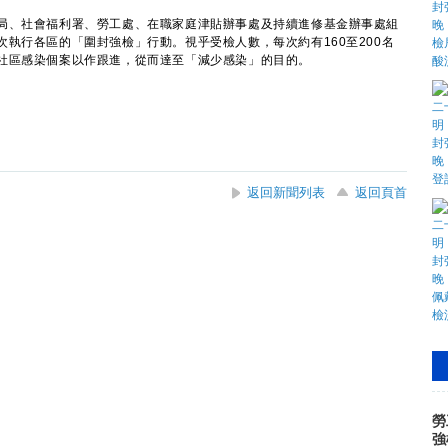
、社會福利署、勞工處、在職家庭津貼辦事處及持續進修基金辦事處組
執行各區的「圍封強檢」行動。視乎受檢人數，每次約有160至200名
社區感染個案以作跟進，從而達至「減少感染」的目的。
返回新聞列表
返回頁首
勞
強