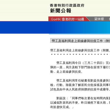
勞工及福利局走上前線參與抗疫工作（附圖
＊
＊
＊
＊
＊
＊
＊
＊
＊
＊
＊
＊
＊
＊
＊
＊
＊
＊
＊
勞工及福利局今日（三月二十四日）完成
隊的一員，局方及轄下部門除在疫情下履行
動，走上前線參與抗疫。
勞工及福利局常任秘書長劉焱先後參與局
檢」行動。除親身了解居民分批採樣及同事
試包及由中央人民政府捐贈的抗疫中成藥等
劉焱說：「同事們每次要在短時間內策劃
以減低對居民的不便。昨日雖然下着大雨，
利並盡快完成。」