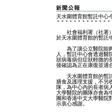
天水圍體育館暫託中心
＊
＊
＊
＊
＊
＊
＊
＊
＊
＊
＊
＊
＊
社會福利署（社署）
於天水圍體育館的暫託
為了讓公立醫院能夠
人，暫託中心會透過醫院
狀病毒病但症狀輕微的
後確認為正在康復並適
天水圍體育館的暫託中
膳食及護理支援，不另
隊，為中心內的長者病
大學醫院的團隊亦會為
團和香港中文大學醫院
示衷心感謝。