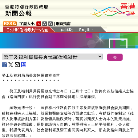
|
字型大小:
|
網頁指南
勞工及福利局局長哀悼羅偉祥逝世
＊
＊
＊
＊
＊
＊
＊
＊
＊
＊
＊
＊
＊
＊
＊
勞工及福利局局長羅致光博士今日（三月十七日）對路向四肢傷殘人士協
會（路向四肢）執行委員會副主席羅偉祥逝世深感痛惜。
羅致光博士說：「羅偉祥出任路向四肢主席及康復諮詢委員會委員期間，
積極在殘疾人士福祉、就業和醫療支援等方面建言獻策，有助我們在制定《殘
疾人及康復計劃方案》及整體共融政策時，落實以殘疾人士為本的政策措施。
祥仔突破身體障礙，長期倡議病人自助，尊重殘疾人士的平等權利，令人敬
重。我謹代表局方、社會福利署及勞工處同寅向其家人、朋友及路向四肢上下
致以深切慰問。」