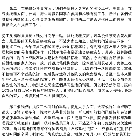
第二，在動員公務員方面，我們全情投入各方面的抗疫工作。事實上，在
院舍接種方面，社署、衞生署很多同事在參與和推動有關工作。所以在各個領
域抗疫的環節上，公務員無論所屬部門、他們的工作是否與抗疫工作有關，其
實都投入在抗疫工作中。
勞工及福利局局長：我先補充第一點。關於接種疫苗，因為從保護院舍院友而
言，最重要的工具都是接種疫苗。不過大家也知道，雖然我們過去差不多一年
推動這工作，去年底當我們試圖努力增加接種率時，有約兩成院友家人反對其
居於院舍的長者接受評估，反對評估長者是否適合接種疫苗。另外，就算那些
適合的，超過三成院友家人也反對讓他們接種。當然，今天的情況好很多，但
反對接種的家人仍有一成。我很想藉此機會說，除保護個別長者外，實際上在
院舍的環境，長者接種疫苗亦有助保護其他人。因為任何一名體弱長者，當他
不接種而不幸感染的話，他感染身邊和其他院友的機會很高。甚至一些本來醫
生評估為不適合接種的院友，亦可能會因這情況受感染。所以，接種疫苗是為
自己也為其他人，特別是在院舍這個共同生活的環境。所以我仍然呼籲，該約
10%反對自己家人接種的院友家人，希望他們回心轉意，讓其家人接種，保護
自己的家人，保護其他工作人員和院友。
第二個我們在抗疫工作面對的重點，便是人手方面。大家或許知道或聽了
很久，亦談了很多年，院舍的人手非常短缺，所以數年前我們已經特別在資助
安老服務單位增加撥款，希望可增加（個人照顧工作員、院舍服務員和家務助
理員認可職位的）薪酬，吸引多些員工加入。不過至今年初，短缺情況仍達約
20%。所以當我們考慮如何保留現有員工及鼓勵他們留下，亦作為肯定他們在
這段時間的辛勞，我們在「防疫抗疫基金」增加了每月2,000元的院舍員工防