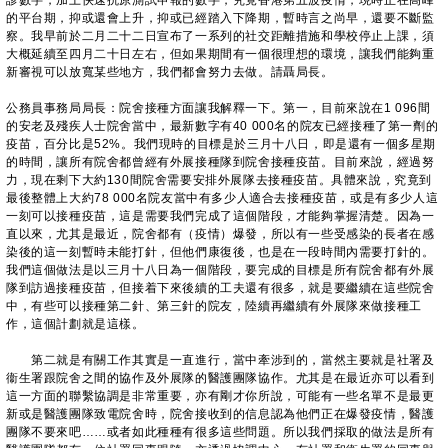
診數字，加上快速抗原測試申報的數字，究竟香港第五波疫情，現時正在高峰
的平台期，抑或還會上升，抑或已經踏入下降期，暫時言之尚早，還要不斷監
察。我早前於二月二十二日宣布了一系列的社交距離措施和學校停止上課，須
大概延續至四月二十日左右，但如果期間有一個很理想的環境，讓我們能夠重
新審視可以放寬某些地方，我們都會努力去做。請聶局長。
公務員事務局局長：院舍接種方面讓我解釋一下。第一，目前來說在1 096間
的安老及殘疾人士院舍當中，最新數字有40 000名的院友已經接種了第一劑的
疫苗，百分比是52%。我們現時的目標是於三月十八日，即是還有一個多星期
的時間，讓所有院舍都曾經有外展接種隊到院舍接種疫苗。目前來說，經過努
力，現在剩下大約130間院舍需要安排外展隊去接種疫苗。具體來說，究竟到
最後整體上大約78 000名院友當中有多少人適合去接種疫苗，或是有多少人這
一刻可以接種疫苗，這是需要我們完成了這個階段，才能夠掌握清楚。因為一
直以來，尤其是最近，院舍都有（疫情）爆發，所以有一些受感染的長者在感
染後的這一刻暫時未能打針，但他們康復後，也是在一段時間內需要打針的。
我們這個做法是以三月十八日為一個階段，要完成的目標是所有院舍都有外展
隊到訪過接種疫苗，但接着下來後續的工夫還有很多，就是要繼續在這些院舍
中，有些可以接種第二針、第三針的院友，陸續再繼續有外展隊來做接種工
作，這個計劃就是這樣。
第二就是有關工作其實是一直進行，當中牽涉到的，當然主要就是社署及
衞生署跟院舍之間的協作及外展隊的醫護團隊協作。尤其是在最近亦可以看到
這一方面的聯繫協調是非常重要，亦有剛才你所說，可能有一些名單不是最更
新或是醫護團隊致電院舍時，院舍接收到的信息認為他們正在爆發疫情，醫護
團隊不要來吧……或者如此種種有很多這些問題。所以我們採取的做法是所有