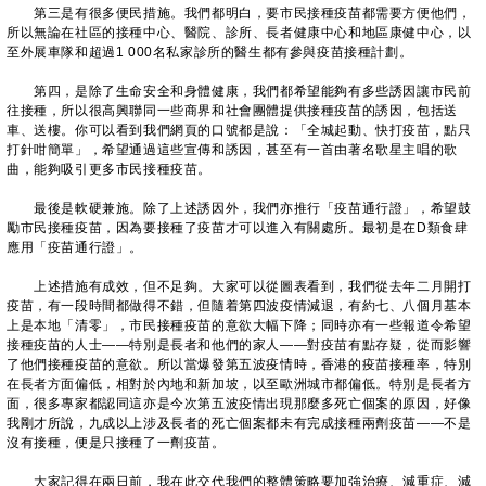
第三是有很多便民措施。我們都明白，要市民接種疫苗都需要方便他們，
所以無論在社區的接種中心、醫院、診所、長者健康中心和地區康健中心，以
至外展車隊和超過1 000名私家診所的醫生都有參與疫苗接種計劃。
第四，是除了生命安全和身體健康，我們都希望能夠有多些誘因讓市民前
往接種，所以很高興聯同一些商界和社會團體提供接種疫苗的誘因，包括送
車、送樓。你可以看到我們網頁的口號都是說：「全城起動、快打疫苗，點只
打針咁簡單」，希望通過這些宣傳和誘因，甚至有一首由著名歌星主唱的歌
曲，能夠吸引更多市民接種疫苗。
最後是軟硬兼施。除了上述誘因外，我們亦推行「疫苗通行證」，希望鼓
勵市民接種疫苗，因為要接種了疫苗才可以進入有關處所。最初是在D類食肆
應用「疫苗通行證」。
上述措施有成效，但不足夠。大家可以從圖表看到，我們從去年二月開打
疫苗，有一段時間都做得不錯，但隨着第四波疫情減退，有約七、八個月基本
上是本地「清零」，市民接種疫苗的意欲大幅下降；同時亦有一些報道令希望
接種疫苗的人士——特別是長者和他們的家人——對疫苗有點存疑，從而影響
了他們接種疫苗的意欲。所以當爆發第五波疫情時，香港的疫苗接種率，特別
在長者方面偏低，相對於內地和新加坡，以至歐洲城市都偏低。特別是長者方
面，很多專家都認同這亦是今次第五波疫情出現那麼多死亡個案的原因，好像
我剛才所說，九成以上涉及長者的死亡個案都未有完成接種兩劑疫苗——不是
沒有接種，便是只接種了一劑疫苗。
大家記得在兩日前，我在此交代我們的整體策略要加強治療、減重症、減