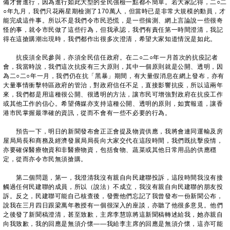
備才會進行，因為進行如此大型的全民強檢一點都不簡單。若大家記得，二○二
○年九月，我們只花兩星期檢測了170萬人，但當時已是非常大規模的動員，才
能完成這件事。所以不是我們令市民恐慌，是一些揣測、網上言論說一些很奇
怪的事，就令市民做了這些行為，但我承認，我們有責任第一時間澄清，我記
得在這搶購潮出現時，我們都作出很多次澄清，希望大家知道情況是如此。
抗疫須全民參與，亦須全民信任政府。在二○二○年一月首次的抗疫記者
會，我當時說，我們這次抗疫有三大原則，其中一個原則就是公開、透明，因
為二○二○年一月，我們仍在抗「黑暴」期間，有大量假消息在網上發布，亦有
大量事情衝擊特區政府的管治，對政府信任不足，直接影響抗疫，所以這兩年
來，我們都是用這種很公開、很透明的方法，讓市民可增強對政府在抗疫工作
或其他工作的信心。希望傳媒亦支持這種公開、透明的原則，如實報道，讓香
港市民掌握最準確的資訊，從而不會有一些不必要的行為。
預告一下，明日的新聞發布會正正會提及物資供應，我將會連同運輸及房
屋局局長和商務及經濟發展局局長向大家交代在這段時間，我們既抗擊疫情，
亦要確保醫療物資和非醫療物資，包括食物、蔬菜或其他日常用品的供應穩
定，從而亦令市民無須搶購。
第二個問題，第一，我澄清我沒有親自向民建聯投訴，這段時間我沒有接
觸過任何民建聯的成員，所以（說法）不成立，我沒有親自向民建聯的朋友投
訴。反之，民建聯可能自己核查後，發覺他們忘記了我曾發布一份新聞公布，
說我在三月四日跟梁萬年教授有一個很深入的座談，亦聽了他很多意見。他們
之後發了新聞稿澄清，甚至致歉，主席李慧琼將這新聞稿轉述給我，她亦親自
向我致歉，我的回應是無須介懷——我給李主席的回應是無須介懷，這亦可能