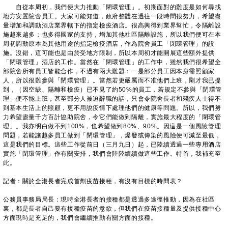
自從本周初，我們便大力推動「閉環管理」。初期面對的難度是如何尋找
地方安置院舍員工。大家可能知道，政府整體在過往一段時間很努力，希望盡
量增加和調動酒店業界轄下的指定檢疫酒店。很高興得到業界幫忙，令隔離設
施越來越多；也多得國家的支持，增加其他社區隔離設施，所以我們便可在本
周初調動原本為其他用途的指定檢疫酒店，作為院舍員工「閉環管理」的設
施。沒錯，這可能也是由於受地方限制，所以本周初才能開展這些額外提供
「閉環管理」酒店的工作。當然在「閉環管理」的工作中，雖然我們很希望全
部院舍所有員工皆能合作，不過有兩大難題：一是部分員工因本身需照顧家
人，所以很難參與「閉環管理」。當然若更嚴厲而不准他們上班，剛才我已提
到，（因空缺、隔離和檢疫）已不見了約50%的員工，若規定不參與「閉環管
理」便不能上班，甚至部分人被迫辭職的話，只會令院舍長者和殘疾人士得不
到基本生活上的照顧，更不用說疫情下處理他們的健康等問題。所以，我們努
力希望盡量千方百計協助院舍，令它們能做到隔離，實施最大程度的「閉環管
理」。我亦明白做不到100%，也希望做到80%、90%。因這是一個風險管理
問題，若能讓越多員工做到「閉環管理」，爆發或傳染的風險便可減至最低，
這是我們的目標。這些工作從前日（三月九日）起，已陸續透過一些專用酒店
實施「閉環管理」作有關安排，我們會陸陸續續做這些工作。特首，我補充至
此。
記者：關於全港長者完成首劑疫苗接種，有沒有目標的時間表？
公務員事務局局長：現時全港長者的接種都是透過多途徑推動，因為在社區
裏，都是長者自己要有接種疫苗的意欲，但我們在疫苗接種量及提供接種中心
方面現時是充足的，我們會繼續推動有關方面的接種。