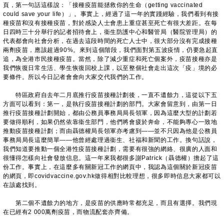
頁，第一句話這樣說：「接種疫苗能拯救你的生命（getting vaccinated
could save your life）」。事實上，經過了這一年的實踐經驗，我們看到有接
種疫苗和沒有接種疫苗，對於感染人士會患上重症甚至死亡有很大差距。在每
日四時三十分舉行的記者招待會上，衞生防護中心和醫管局（醫院管理局）的
代表都會向社會分析，在過去這段時間的死亡人士中，很大部分沒有完成接種
兩劑疫苗，應該超過90%。來到這個階段，我們面對第五波疫情，仍要急起直
追，為全港市民接種疫苗。當然，除了減少重症和死亡個案外，疫苗接種亦是
我們恢復日常生活、學生恢復回校上課，以至整個社會走出這次「疫」境的必
要條件。所以今日記者會會向大家交代我們的工作。
特區政府自去年二月底推行疫苗接種計劃後，一直不遺餘力，這從以下五
方面可以看到：第一，是執行疫苗接種計劃的部門。大家會留意到，由第一日
推行疫苗接種計劃開始，都由公務員事務局局長領軍，因為這麼大型的計劃若
要做得順利，如果仍然依靠衞生部門，他們將會疲於奔命，不能夠專心一致地
推動疫苗接種計劃；而由聶德權局長領軍亦考慮到——並不只因為他是公務員
事務局局長這麼簡單——他曾經處理過衞生、社福和新聞的工作。換句話說，
我們知道要推動一個全港性疫苗接種計劃，需要有很強的網絡、很廣的人面和
很懂得怎樣向社會發放信息。這一年來我都很多謝Patrick（聶德權）擔起了這
份工作。事實上，在這麼多有關新冠工作的網頁中，我認為這個關於新冠疫苗
的網頁，即covidvaccine.gov.hk做得相對比較理想，很多即時信息大家都可以
在該處找到。
第二個不遺餘力的地方，是疫苗的供應時常都充足，而且有選擇。我們現
在已經有2 000萬劑疫苗，而物流配套亦齊備。