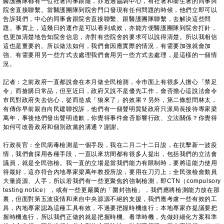
醫護團隊都有一位社署同事跟隨，亦透過協調中心，有社署和衞生署的同事與
院舍直接聯繫。當醫護團隊到院舍門口發現有任何問題的時候，他們立即可以
告訴我們，中心的同事會跟院舍直接聯繫、跟醫護團隊聯繫，去解決這些問
題。事實上，這幾日的運作是可以看到成效，亦能方便醫護團隊到院舍打針，
也更加清楚地告知院舍信息，亦對有些院舍的要求可以說得清楚。所以我相信
這也是重要的。所以做法如何，我們會因應實際的情況，有需要加強就會加
強、有需要用另一些方式去處理我們會用另一些方式去處理，是這樣的一個情
況。
記者：之前政府一直都說會在本月做全民檢測，令市面上有很多人擔心「禁足
令」而搶購日常品，但至近日，政府又說不是優先工作，會否擔心這說法會令
市民對政府失去信心，從而造成「狼來了」的效果？另外，第二條想問林太，
有傳你早前親自向民建聯投訴，他們有一個聲明質疑政府只派局長接待專家梁
萬年，事後他們發出聲明道歉，你覺得事件會否影響行政、立法關係？你覺得
如何可改善政府和個別政黨的溝通？謝謝。
行政長官：全民病毒檢測是一個手段，我在二月二十二日說，在抗擊新一波疫
情，我們會採用各種手段，一直以來坊間都有很多人提出，包括我們的立法會
議員，就是全民強檢。我一直的立場是當我們能力有限制時，要將這能力使用
得最好，這亦符合內地專家梁萬年教授所說，要用在刀刃上；全民強檢會動員
大量資源、人手，所以若我們有一些更聚焦的強制檢測，即CTN（compulsory
testing notice），或有一些更嚴厲的「圍封強檢」，我們應將檢測能力放在那
裏，但面對第五波疫情和來自中央源源不絕的支援，我們應考慮一些有效的工
具，內地專家認為這種工具有效，不過要把握時機進行；本地專家亦提議要把
握時機進行，所以我們正做的就是把握時機、看準時機，先做好細化方案和準