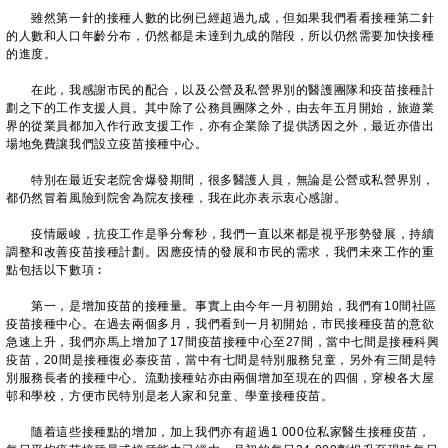
雖然第一針的接種人數的比例已經超過九成，但如果我們看看接種第二針
的人數和人口年齡分布，仍然都是未達到九成的階段，所以仍然需要加快接種
的進度。
在此，我感謝市民的配合，以及公營及私營界別的醫護團隊和疫苗接種計
劃之下的工作支援人員。其中除了公務員團隊之外，由去年五月開始，旅遊業
界的從業員都加入作行政支援工作，亦有企業除了提供誘因之外，最近亦借出
場地免費讓我們設立疫苗接種中心。
特別在最近安老院舍爆發期間，很多醫護人員，無論是公營或私營界別，
都仍然冒着風險到院舍為院友接種，我在此亦表示衷心感謝。
疫情嚴峻，抗疫工作是爭分奪秒，我們一直以來都是視乎形勢發展，持續
調整和改善疫苗接種計劃。因應疫情的發展和市民的需求，我們未來工作的重
點包括以下數項︰
第一，是增加疫苗的接種量。事實上由今年一月初開始，我們有10間社區
疫苗接種中心。在過去兩個多月，我們看到一月初開始，市民接種疫苗的意欲
急速上升，我們亦馬上增加了17間疫苗接種中心至27間，當中七間是接種科興
疫苗，20間是接種復必泰疫苗，當中有七間是特別服務兒童，另外有三間是特
別服務長者的接種中心。流動接種站亦由兩個增加至現在的四個，穿梭各大屋
邨和學校，方便市民特別是老人家和兒童、學童接種疫苗。
隨着這些接種點的增加，加上我們亦有超過1 000位私家醫生接種疫苗，