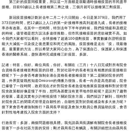
第三針的疫苗同樣重要，所以這一方面都是鼓勵適時接種疫苗的市民盡早
接種。目前60歲以上長者接種第二劑之後，三個月就可以接種第三劑疫苗。
新冠疫苗接種計劃於去年二月二十六日開始，今日是第379日。我們用了
373日的時間，把12歲以上人口的第一針接種率推高到超過九成，長者的接種
率亦有改善。在其中一些時間，特別去年下半年的時候，我們疫情緩和及穩定
的時候，儘管都是想方設法多途徑推動，但市民接種疫苗的意欲確實不高。如
今我們大家都可以看到，全球接種了超過100億劑疫苗，事實數據亦證明疫苗
能大大減低一旦染疫之後患重症和死亡的風險。疫苗接種是走出「疫」境最徹
底、最重要的方法，所以希望大家同心合力，為了保護自己、保護家人和保護
香港的醫療系統，盡快適時完成接種三針疫苗。多謝。
記者：特首，你好。兩位局長，你好。有關在（三月）十八日完成對所有院舍
合資格長者接種首劑疫苗的目標，對於社區中的長者有沒有相應的疫苗接種目
標呢？下一步會否考慮強制全港合資格長者接種疫苗？第二是關於院舍的問
題，外界質疑既然知道Omicron的傳播力很強，長者一向亦是高危群組，院舍
已爆發了一段時間，政府現在才針對院舍長者急促地推展疫苗接種和對於管理
院舍政策都好像是慢了半拍，想問為甚麼沒有更早地作防範呢？是誤判了趨勢
的發展，還是其實有少許輕視疫情？關於院舍方面，我們採訪了解到，現時對
於院舍員工的閉環式管理是自願性的，自願性質對於防範感染有多大效力呢？
接下來會否考慮強制推行？聶局長早前提及會加大動員公務員協助抗疫，會否
針對性地考慮投入院舍方面的支持？
行政長官：多謝，兩個問題都很具體。我先請聶局長講解有關院舍長者接種疫
苗後下一步在社區方面的安排；剛才聶局長已有觸及，有關詳細想法由聶局長