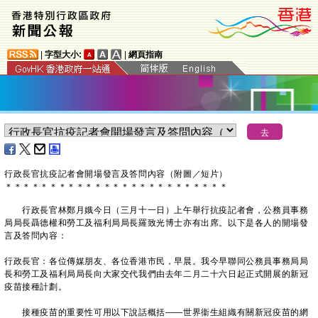
|
字型大小:
|
網頁指南
​行政長官抗疫記者會開場發言及答問內容（附圖／短片）
＊
＊
＊
＊
＊
＊
＊
＊
＊
＊
＊
＊
＊
＊
＊
＊
＊
＊
＊
＊
＊
＊
＊
＊
＊
行政長官林鄭月娥今日（三月十一日）上午舉行抗疫記者會，公務員事務
局局長聶德權和勞工及福利局局長羅致光博士亦有出席。以下是各人的開場發
言及答問內容：
行政長官：各位傳媒朋友、各位香港市民，早晨。我今早聯同公務員事務局局
長和勞工及福利局局長向大家交代我們由去年二月二十六日起正式開展的新冠
疫苗接種計劃。
接種疫苗的重要性可用以下說話概括——世界衞生組織有關新冠疫苗的網