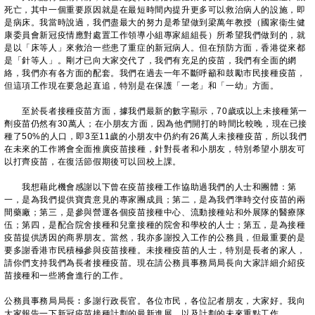
死亡，其中一個重要原因就是在最短時間內提升更多可以救治病人的設施，即
是病床。我當時說過，我們盡最大的努力是希望做到梁萬年教授（國家衞生健
康委員會新冠疫情應對處置工作領導小組專家組組長）所希望我們做到的，就
是以「床等人」來救治一些患了重症的新冠病人。但在預防方面，香港從來都
是「針等人」。剛才已向大家交代了，我們有充足的疫苗，我們有全面的網
絡，我們亦有各方面的配套。我們在過去一年不斷呼籲和鼓勵市民接種疫苗，
但這項工作現在要急起直追，特別是在保護「一老」和「一幼」方面。
至於長者接種疫苗方面，據我們最新的數字顯示，70歲或以上未接種第一
劑疫苗仍然有30萬人；在小朋友方面，因為他們開打的時間比較晚，現在已接
種了50%的人口，即3至11歲的小朋友中仍約有26萬人未接種疫苗，所以我們
在未來的工作將會全面推廣疫苗接種，針對長者和小朋友，特別希望小朋友可
以打齊疫苗，在復活節假期後可以回校上課。
我想藉此機會感謝以下曾在疫苗接種工作協助過我們的人士和團體：第
一，是為我們提供寶貴意見的專家團成員；第二，是為我們準時交付疫苗的兩
間藥廠；第三，是參與營運各個疫苗接種中心、流動接種站和外展隊的醫療隊
伍；第四，是配合院舍接種和兒童接種的院舍和學校的人士；第五，是為接種
疫苗提供誘因的商界朋友。當然，我亦多謝投入工作的公務員，但最重要的是
要多謝香港市民積極參與疫苗接種。未接種疫苗的人士，特別是長者的家人，
請你們支持我們為長者接種疫苗。現在請公務員事務局局長向大家詳細介紹疫
苗接種和一些將會進行的工作。
公務員事務局局長︰多謝行政長官。各位市民，各位記者朋友，大家好。我向
大家報告一下新冠疫苗接種計劃的最新進展，以及計劃的未來重點工作。