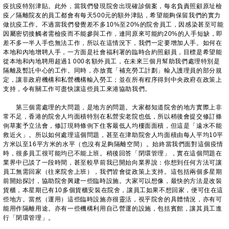
疫抗疫特別津貼。此外，當我們發現院舍出現確診個案，每名負責照顧原址檢
疫／隔離院友的員工都會有每天500元的額外津貼，希望能夠保留我們的實力
做抗疫工作。不過當我們發覺差不多10%至20%的院舍員工，因感染甚至可能
因屬密切接觸者需檢疫而不能參與工作，連同原來可能約20%的人手短缺，即
差不多一半人手也無法工作，所以在這情況下，我們一定要增加人手。如何在
本地和內地增聘人手，一方面是社會福利署的臨時合約照顧員，目標是希望能
從本地和內地聘用超過1 000名額外員工，在未來三個月幫助我們處理特別是
隔離及暫託中心的工作。同時，亦放寬「補充勞工計劃」輸入護理員的部分規
定，讓非政府機構和私營機構輸入勞工；並在所有程序得到中央政府在政策上
支持，令有關工作可盡快讓這些員工來港協助我們。
第三個需處理的大問題，是地方的問題。大家都知道院舍的地方實際上非
常不足，香港的院舍人均面積特別在私營安老院也低，所以稍後會提交修訂條
例草案予立法會，修訂現時條例下住客最低人均樓面面積，但這是「遠水不能
救近火」。所以如何處理這個問題，甚至在津助院舍人均面積由每人平均10平
方米以至16平方米的水平（也沒有足夠隔離空間）。始終當我們面對這個疫情
時，很多員工很可能均已不能上班。稍後回答「閉環管理」，實在這個問題在
業界中已談了一段時間，甚至較早前我已開始向業界說：你想到任何方法可讓
員工無需回家（往來院舍上班），我們皆會從政策上支持。這包括兩個多星期
前開始探討，協助院舍興建一些臨時設施。大家可以想像，最快的方法是改裝
貨櫃，本星期已有10多個貨櫃安裝在院舍，讓員工如果不想回家，便可住在這
些地方。當然（運用）這些臨時設施亦很靈活，視乎院舍的具體情況，亦有可
能用作隔離用途。亦有一些機構利用自己營運的設施，包括賓館，讓其員工進
行「閉環管理」。