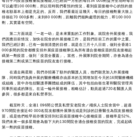
每日平均疫苗接種量或接種能力已經由一月初的每日34 000劑提升至現時每日
可以處理100 000劑，所以現時我們看預約情況，看到疫苗接種中心的預約接
種名額基本上都是充足的。反而，我們看最近這幾天，每日的接種劑量大致上
徘徊在70 000多劑，未到80 000劑，距離我們能夠處理的能力，即100 000
劑，其實還有空間。
第二方面就是「一老一幼」是未來重點的工作對象。就院舍外展接種，我
們因應目前情況，加快在院舍的外展接種工作，是我們目前工作的重中之重。
我們已經計劃，已有一個很清楚的目標，就是在三月十八日前，做到全香港1
000多間的院舍都獲安排外展疫苗接種隊伍為所有適合接種疫苗的院友接種起
碼第一劑疫苗，做到「疫苗全覆蓋」。當然，外展隊到院舍期間，亦會為適合
接種第二劑或第三劑疫苗的院友進行接種。
在過去兩星期，我們亦招募了額外的醫護人員，他們願意加入外展接種
隊，同時我們負責外展的醫療機構亦由原本的五間增加至今天的16間醫療機構
或組織，當中亦包括醫護界團體組成的隊伍，其中包括由衞生署和醫院管理局
同事所組成的隊伍。在這一輪外展接種，粗略估計，動員超過720名醫護人員
參與，很多都是來自私營界別。
截至昨天，全港1 096間公營及私營安老院舍／殘疾人士院舍當中，超過
970間院舍接近40 000名院友都獲外展隊伍或是到診的註冊醫生為院友接種疫
苗，或是他們較早前亦獲安排到社區疫苗接種中心接種疫苗，接種率是52%。
我們未來一個多星期會為餘下大約130間院舍適合接種疫苗的院友，完成起碼
第一劑的疫苗接種。