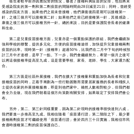
衞生署較早前亦因應院舍的情況，修改了接種科興疫苗的安排，包括將未
受感染院友的第一劑和第二劑疫苗的間隔時間由28日減至21日；同時，曾經受
感染的院友方面，如果他們之前未曾接種，他們康復後四星期可以接種第一
針，之後三個月可以接種第二針；如果他們之前已經接種第一針，其後感染，
康復之後三個月可以接種另外一針。總的來說，目的是要保護院舍長者的健康
和生命。
第二是兒童疫苗接種方面，兒童亦是一個重點保護的群組，我們會繼續加
強和學校的聯繫，提供多元化、方便的疫苗接種途徑，加快提升兒童接種兩劑
疫苗的比率。現時第一針（接種率）超過50%，比我們在二月中下旬的時候預
計三月中才達標，是早了一點。下一步，我們會繼續努力，希望一個月之後可
以將這個接種率提高至九成，這是需要學校、家長、老師、學生，大家通力配
合。
第三方面是社區外展接種，我們在擴大了接種量和重點加快為長者和兒童
接種疫苗的同時，正着手籌劃為一些行動困難而需要居家服務的長者和殘疾人
士提供在家的外展接種服務，即是到他們家中。雖然人數相對較少，但我們都
會全力去做。現在我們朝着這個方向策劃有關安排，如果敲定了安排我們會公
布。
另外，第二、第三針同樣重要，因為第二針現時的接種率很快達到八成，
我們要進一步推高至九成。我相信隨着「疫苗通行證」第二階段之下，最少要
接種兩劑疫苗才可繼續使用「疫苗通行證」會於四月三十日實施，我相信市民
會適時接種第二劑的疫苗保護自己。