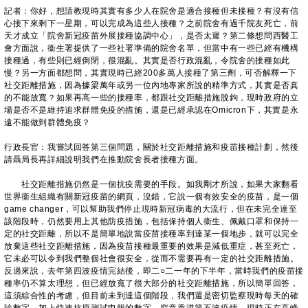
記者：你好，想請教現時其實有多少人在院舍是適合接種但未接種？有沒有信
心接下來剩下一星期，可以完成為這些人接種？之前院舍有過千院友死亡，前
天才成立「院舍新冠疫苗外展接種協調中心」，是否太遲？第二條想問西醫工
會方面說，衞生署提供了一些社署準備的院舍名單，但當中有一些已經有機構
接種過，有些則已經倒閉，很混亂。其實是否行政混亂，令院舍的接種如此
慢？另一方面都想問，其實現時已經200多萬人接種了第三劑，可否解釋一下
社交距離措施，因為據梁萬年或另一位內地專家所說的精準方式，其實是否真
的不能放寬？如果再高一些的接種率，都跟社交距離措施脫鉤，現時政府的立
場是否不是維持追求群體免疫的措施，還是已經承認在Omicron下，其實是永
遠不能做到群體免疫？
行政長官：我嘗試回答第三個問題，關於社交距離措施和疫苗接種計劃，然後
請聶局長再詳細說明我們在推動院舍長者接種方面。
社交距離措施仍然是一個抗疫需要的手段。如我剛才所說，如果大家翻看
世界衞生組織有關新冠疫苗的網頁，沒錯，它說一個有效安全的疫苗，是一個
game changer，可以幫助我們停止現時新冠病毒的大流行，但在未完全達至
該階段時，仍然要用上其他防疫措施，包括保持個人衞生、佩戴口罩和保持一
定的社交距離，所以不是簡單地說當疫苗接種率到達某一個地步，就可以完全
放棄這些社交距離措施，因為疫苗接種最重要的效果是減低重症，甚至死亡，
它未必可以令到我們整個社會很安全，從而不需要再有一定的社交距離措施。
反過來說，去年第四波疫情完結後，即二○二一年的下半年，當時我們的疫苗接
種率仍不算太理想，但已經放寬了很大部分的社交距離措施，所以簡單回答，
這須綜合性的考慮，但目前未到達這個階段，我們還是密切監察現時每天的確