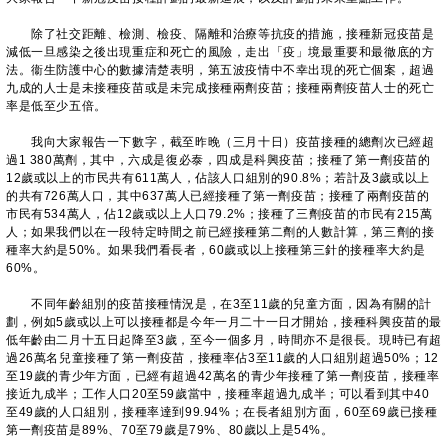
除了社交距離、檢測、檢疫、隔離和治療等抗疫的措施，接種新冠疫苗是
減低一旦感染之後出現重症和死亡的風險，走出「疫」境最重要和最徹底的方
法。衞生防護中心的數據清楚表明，第五波疫情中不幸出現的死亡個案，超過
九成的人士是未接種疫苗或是未完成接種兩劑疫苗；接種兩劑疫苗人士的死亡
率是低至少五倍。
我向大家報告一下數字，截至昨晚（三月十日）疫苗接種的總劑次已經超
過1 380萬劑，其中，六成是復必泰，四成是科興疫苗；接種了第一劑疫苗的
12歲或以上的市民共有611萬人，佔該人口組別的90.8%；若計及3歲或以上
的共有726萬人口，其中637萬人已經接種了第一劑疫苗；接種了兩劑疫苗的
市民有534萬人，佔12歲或以上人口79.2%；接種了三劑疫苗的市民有215萬
人；如果我們以在一段特定時間之前已經接種第二劑的人數計算，第三劑的接
種率大約是50%。如果我們看長者，60歲或以上接種第三針的接種率大約是
60%。
不同年齡組別的疫苗接種情況是，在3至11歲的兒童方面，因為有關的計
劃，例如5歲或以上可以接種都是今年一月二十一日才開始，接種科興疫苗的最
低年齡由二月十五日起降至3歲，至今一個多月，時間亦不是很長。現時已有超
過26萬名兒童接種了第一劑疫苗，接種率佔3至11歲的人口組別超過50%；12
至19歲的青少年方面，已經有超過42萬名的青少年接種了第一劑疫苗，接種率
接近九成半；工作人口20至59歲當中，接種率超過九成半；可以看到其中40
至49歲的人口組別，接種率達到99.94%；在長者組別方面，60至69歲已接種
第一劑疫苗是89%、70至79歲是79%、80歲以上是54%。