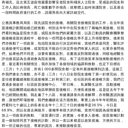
再補充。這次第五波疫情嚴重影響安老院舍和殘疾人士院舍，受感染的院友和
工作人員比例很高，死亡個案數字亦很高；就整體上如何保護院舍，以及過去
一段時間政府進行的工作，請羅局長向大家詳細交代。
公務員事務局局長：我先談院舍的接種。有關院舍接種疫苗的工作，在去年疫
苗接種計劃開始後已經推動，特別去年年中在院舍進行了兩輪外展接種。但我
們看到無論是院舍方面，或院友和他們的家屬方面，以及已動員的醫療團隊整
個接種疫苗的過程中，都存在一些問題令接種比率不是上升得那麼快。後來我
們亦推動了一些政策，包括院友能自行決定的時候，當他們表達同意，醫生評
估過後便可以接種，或當院友不能自行決定而他們有家人的話，社署亦會問他
們。如果他們不同意，須要有書面反對。在書面反對限期過後，同樣地經醫生
評估後若認為合適就會為院友接種。所以，有了這些政策來加強推動接種的力
度，最近看到有關情況，我亦加強了各個領域的協調和推動，也定下目標在
（三月）十八日前，所有1 000多間院舍都一定有外展接種隊到訪過。這個工
作我們會全力推動，亦不是（三月）十八日全部院友接種了第一針便完結，而
是往後要繼續推動完成接種第二針和第三針。在社區的長者接種方面，我們已
透過多個途徑：社區疫苗接種中心、「即日籌」、私家醫生診所、流動接種
站、地區團體或組織在地區舉辦疫苗接種日，方便長者接種，這是從去年下半
年已經開始推動。我走遍了十八區，有健康講座向長者解釋，亦有醫護諮詢服
務，讓他們即場接種，我們會繼續在這方面推動。事實上由今年年初開始，我
們看到七十歲以上的長者在去年十二月三十日的接種率是36.5%，今日是
68.9%。所以在過去兩個月，接種率有很大的升幅。當然可能因為疫情爆發，
加上一些政策的推動、「疫苗通行證」的實施，令更多人接種。疫苗接種計劃
是一個知情同意下接種的計劃，所以一直以來都是以政策措施、方便的方法，
和一些正確的信息、專家的資訊，來推動接種疫苗。