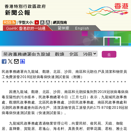
|
字型大小:
|
網頁指南
民政事務總署向九龍城、觀塘、北區、沙田、南區和元朗住戶及清潔和物管員
工免費派發2019冠狀病毒病快速測試套裝（附圖）
＊
＊
＊
＊
＊
＊
＊
＊
＊
＊
＊
＊
＊
＊
＊
＊
＊
＊
＊
＊
＊
＊
＊
＊
＊
＊
＊
＊
＊
＊
＊
＊
＊
＊
因應九龍城、觀塘、北區、沙田、南區和元朗採集到對2019冠狀病毒病病
毒呈陽性的污水樣本，民政事務總署今日（三月七日）表示，九龍城民政事務
處、觀塘民政事務處、北區民政事務處、沙田民政事務處、南區民政事務處和
元朗民政事務處會向區內住戶、清潔及物管員工派發共約175 870套2019冠狀
病毒病快速測試套裝（快速測試套裝）。
九龍城民政事務處透過物業管理公司，向愛民邨、俊民苑、天鑄、御龍
居、嘉輝臺、賀龍居、君逸山、海名軒、真善美村、碧華花園、君柏、雅士花