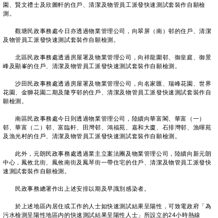
園、賢文禮士及欣圖軒的住戶、清潔及物管員工派發快速測試套裝作自願檢
測。
觀塘民政事務處今日亦透過物業管理公司，向翠屏（南）邨的住戶、清潔
及物管員工派發快速測試套裝作自願檢測。
北區民政事務處透過房屋署及物業管理公司，向祥龍圍邨、御皇庭、御景
峰及顯峯的住戶、清潔及物管員工派發快速測試套裝作自願檢測。
沙田民政事務處透過房屋署及物業管理公司，向名家匯、瑞峰花園、世界
花園、金獅花園二期及隆亨邨的住戶、清潔及物管員工派發快速測試套裝作自
願檢測。
南區民政事務處今日則透過物業管理公司，陸續向華富閣、華富（一）
邨、華富（二）邨、富臨軒、田灣邨、鴻福苑、嘉和大廈、石排灣邨、漁暉苑
及漁光村的住戶、清潔及物管員工派發快速測試套裝作自願檢測。
此外，元朗民政事務處透過業主立案法團及物業管理公司，陸續向新元朗
中心，鳳攸北街、鳳攸南街及鳳琴街一帶住宅的住戶、清潔及物管員工派發快
速測試套裝作自願檢測。
民政事務總署作出上述安排以期及早識別感染者。
於上述地區內居住或工作的人士如快速測試結果呈陽性，可致電政府「為
污水檢測呈陽性地區内的快速測試結果呈陽性人士」所設立的24小時熱線