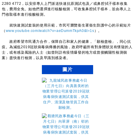
2280 4772，以安排專人上門派送快速抗原測試包及／或鼻腔拭子樣本收集
包，費用全免。如他們選擇進行核酸檢測，可收集鼻腔拭子樣本，並由專人上
門收取樣本進行核酸檢測。
就快速測試套裝的使用示範，市民可瀏覽衞生署衞生防護中心的示範短片
（
www.youtube.com/watch?v=aeDummTkpA0&t=1s
）。
政府希望市民通力合作，保障自己和家人的健康，「願檢盡檢」，同心抗
疫。為減低2019冠狀病毒病傳播的風險，政府呼籲所有對身體狀況有懷疑的人
士，或有感染風險的人士（如曾到訪有疫情爆發的地方或曾接觸陽性檢測個
案）盡快進行檢測，以及早識別感染者。
圖片