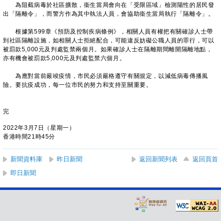
為阻截病毒於社區擴散，衞生當局會向在「受限區域」檢測陽性的居民發
出「隔離令」，而警方作為其中執法人員，會協助衞生當局執行「隔離令」。
根據第599章《預防及控制疾病條例》，相關人員有權把有關確診人士帶
到社區隔離設施，如相關人士拒絕配合，可能違反妨礙公職人員的罪行，可以
被罰款5,000元及判處監禁兩個月。如果確診人士在隔離期間離開隔離地點，
亦有機會被罰款5,000元及判處監禁六個月。
為應對當前嚴竣疫情，市民必須嚴格遵守有關規定，以減低病毒傳播風
險。要抗疫成功，每一位市民的努力和支持至關重要。
完
2022年3月7日（星期一）
香港時間21時45分
新聞資料庫
昨日新聞
返回新聞列表
返回頁首
即日新聞