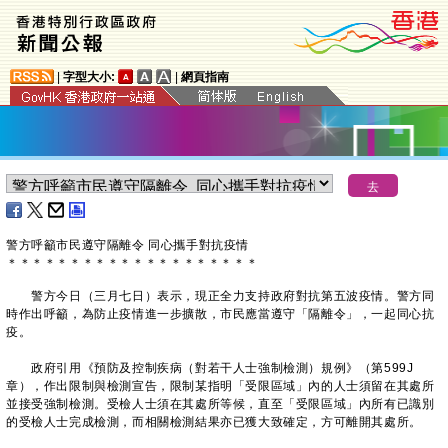
|
字型大小:
|
網頁指南
警方呼籲市民遵守隔離令 同心攜手對抗疫情
＊
＊
＊
＊
＊
＊
＊
＊
＊
＊
＊
＊
＊
＊
＊
＊
＊
＊
＊
＊
警方今日（三月七日）表示，現正全力支持政府對抗第五波疫情。警方同
時作出呼籲，為防止疫情進一步擴散，市民應當遵守「隔離令」，一起同心抗
疫。
政府引用《預防及控制疾病（對若干人士強制檢測）規例》（第599J
章），作出限制與檢測宣告，限制某指明「受限區域」內的人士須留在其處所
並接受強制檢測。受檢人士須在其處所等候，直至「受限區域」內所有已識別
的受檢人士完成檢測，而相關檢測結果亦已獲大致確定，方可離開其處所。