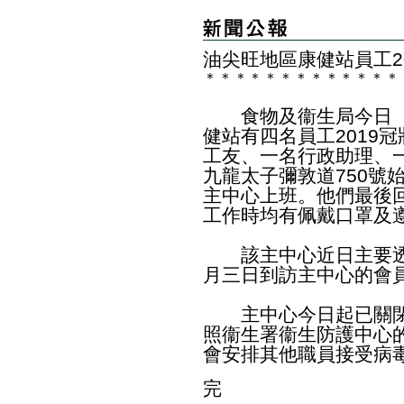
油尖旺地區康健站員工2
＊
＊
＊
＊
＊
＊
＊
＊
＊
＊
＊
＊
＊
食物及衞生局今日（
健站有四名員工2019
工友、一名行政助理、
九龍太子彌敦道750號
主中心上班。他們最後
工作時均有佩戴口罩及
該主中心近日主要透
月三日到訪主中心的會
主中心今日起已關閉
照衞生署衞生防護中心
會安排其他職員接受病
完