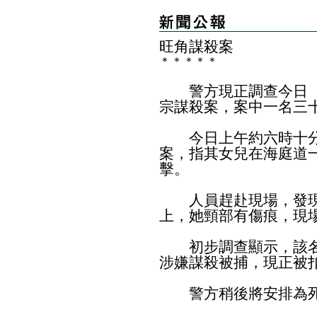
旺角謀殺案
＊
＊
＊
＊
＊
警方現正調查今日（
宗謀殺案，案中一名三
今日上午約六時十分
案，指其女兒在海庭道
擊。
人員趕赴現場，發現
上，她頸部有傷痕，現
初步調查顯示，該名
涉嫌謀殺被捕，現正被
警方稍後將安排為死