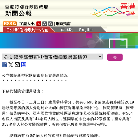
|
字型大小:
|
網頁指南
公立醫院新型冠狀病毒病個案最新情況
＊
＊
＊
＊
＊
＊
＊
＊
＊
＊
＊
＊
＊
＊
＊
＊
＊
下稿代醫院管理局發出：
截至今日（三月三日）凌晨零時零分，共有6 698名確診或初步確診2019
冠狀病毒病的病人分別於北大嶼山醫院香港感染控制中心、醫院管理局（醫管
局）傳染病中心、亞洲國際博覽館社區治療設施及公立醫院接受治療。有564
名病人出院及共有144名病人離世，連同早前未公布的42宗個案，至今共有1
358名病人於公立醫院離世，所有個案已獲衞生防護中心確認。
現時約有730名病人於竹篙灣社區隔離設施接受隔離。