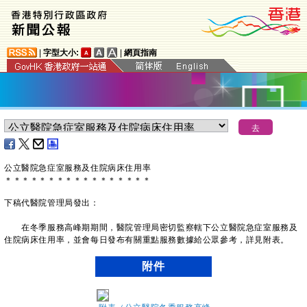
|
字型大小:
|
網頁指南
公立醫院急症室服務及住院病床住用率
＊
＊
＊
＊
＊
＊
＊
＊
＊
＊
＊
＊
＊
＊
＊
＊
＊
下稿代醫院管理局發出：
在冬季服務高峰期期間，醫院管理局密切監察轄下公立醫院急症室服務及
住院病床住用率，並會每日發布有關重點服務數據給公眾參考，詳見附表。
附件