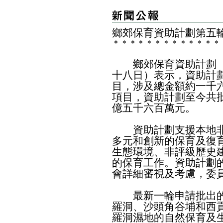
鄉郊保育資助計劃第五
＊
＊
＊
＊
＊
＊
＊
＊
＊
＊
＊
＊
＊
鄉郊保育資助計劃（
十八日）表示，資助計
目，涉及總金額約一千
項目，資助計劃至今共
億五千六百萬元。
資助計劃支援本地非
多元和創新的保育及復
生態環境、非評級歷史
的保育工作。資助計劃
會詳細審視及考慮，委
最新一輪申請批出的
羅洞、沙頭角谷埔和西
羅洞濕地的自然保育及