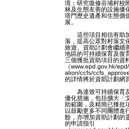
境；研究復修谷埔村校
林及生態友善的設施優
塔門歷史遺產和生態價
展。
這些項目相信有助加
落，提高公眾對村落文
旅遊。資助計劃會繼續
地區的可持續保育及復
三個獲批資助項目的資
（
www.epd.gov.hk/epd/
ation/ccfs/ccfs_approv
的詳情將於資助計劃網
為達致可持續保育及
優化措施，包括擴大「
助範圍，及精簡已獲批
以鼓勵更多不同團體進
餘，亦增加資助計劃的
的申請指引