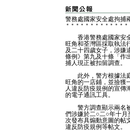
警務處國家安全處拘捕
＊
＊
＊
＊
＊
＊
＊
＊
＊
＊
＊
＊
＊
香港警務處國家安全
旺角和荃灣區採取執法
及二十四歲女子，涉嫌
條例》第九及十條「作
捕人現正被扣留調查。
此外，警方根據法庭
旺角的一店鋪，並撿獲
人違反防疫規例的宣傳
的電子通訊工具。
警方調查顯示兩名被
們涉嫌於二○二○年十
次發布具煽動意圖的帖
違反防疫規例等帖文。