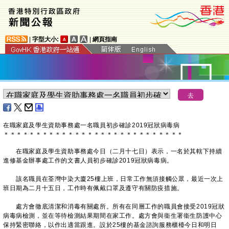
|
字型大小:
|
網頁指南
在職家庭及學生資助事務處一名職員初步確診2019冠狀病毒病
＊
＊
＊
＊
＊
＊
＊
＊
＊
＊
＊
＊
＊
＊
＊
＊
＊
＊
＊
＊
＊
＊
＊
＊
＊
＊
＊
＊
​在職家庭及學生資助事務處今日（二月十七日）表示，一名於其轄下持續
進修基金辦事處工作的文書人員初步確診2019冠狀病毒病。
該名職員在荃灣中染大廈25樓上班，日常工作無須接觸公眾，最近一次上
班日期為二月十五日，工作時有佩戴口罩及遵守有關防疫措施。
處方會徹底清潔和消毒有關處所。所有在同層工作的職員會接受2019冠狀
病毒病檢測，並在等待檢測結果期間在家工作。處方會與衞生署衞生防護中心
保持緊密聯絡，以作出適當跟進。設於25樓的基金諮詢服務櫃檯今日和明日