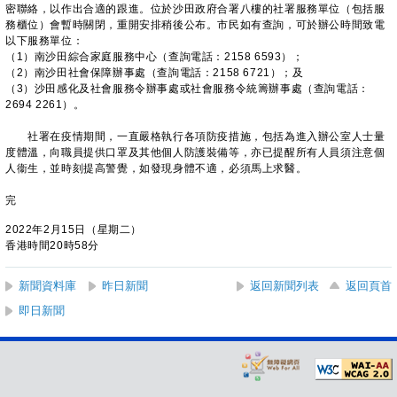
密聯絡，以作出合適的跟進。位於沙田政府合署八樓的社署服務單位（包括服
務櫃位）會暫時關閉，重開安排稍後公布。市民如有查詢，可於辦公時間致電
以下服務單位：
（1）南沙田綜合家庭服務中心（查詢電話：2158 6593）；
（2）南沙田社會保障辦事處（查詢電話：2158 6721）；及
（3）沙田感化及社會服務令辦事處或社會服務令統籌辦事處（查詢電話：
2694 2261）。
社署在疫情期間，一直嚴格執行各項防疫措施，包括為進入辦公室人士量
度體溫，向職員提供口罩及其他個人防護裝備等，亦已提醒所有人員須注意個
人衞生，並時刻提高警覺，如發現身體不適，必須馬上求醫。
完
2022年2月15日（星期二）
香港時間20時58分
新聞資料庫
昨日新聞
返回新聞列表
返回頁首
即日新聞