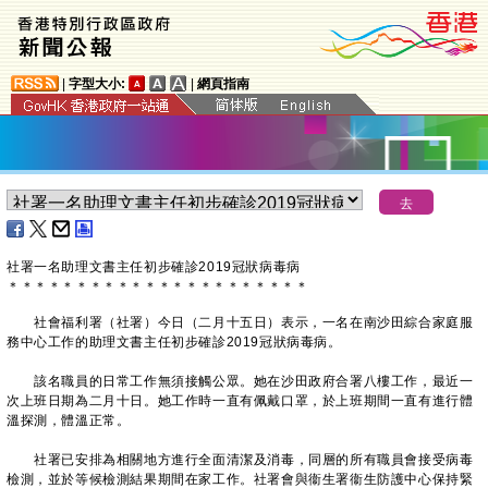
|
字型大小:
|
網頁指南
社署一名助理文書主任初步確診2019冠狀病毒病
＊
＊
＊
＊
＊
＊
＊
＊
＊
＊
＊
＊
＊
＊
＊
＊
＊
＊
＊
＊
＊
＊
社會福利署（社署）今日（二月十五日）表示，一名在南沙田綜合家庭服
務中心工作的助理文書主任初步確診2019冠狀病毒病。
該名職員的日常工作無須接觸公眾。她在沙田政府合署八樓工作，最近一
次上班日期為二月十日。她工作時一直有佩戴口罩，於上班期間一直有進行體
溫探測，體溫正常。
社署已安排為相關地方進行全面清潔及消毒，同層的所有職員會接受病毒
檢測，並於等候檢測結果期間在家工作。社署會與衞生署衞生防護中心保持緊