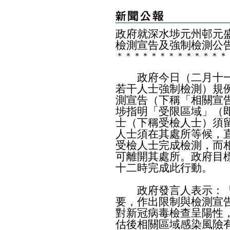
政府就深水埗元州邨元
檢測宣告及強制檢測公
＊
＊
＊
＊
＊
＊
＊
＊
＊
＊
＊
＊
＊
政府今日（二月十一
若干人士強制檢測）規例
測宣告（下稱「相關宣
埗指明「受限區域」（
士（下稱受檢人士）須
人士須在其處所等候，
受檢人士完成檢測，而
可離開其處所。政府目
十二時完成此行動。
政府發言人表示：「根
要，作出限制與檢測宣
對新冠病毒檢查呈陽性
估後相關區域感染風險