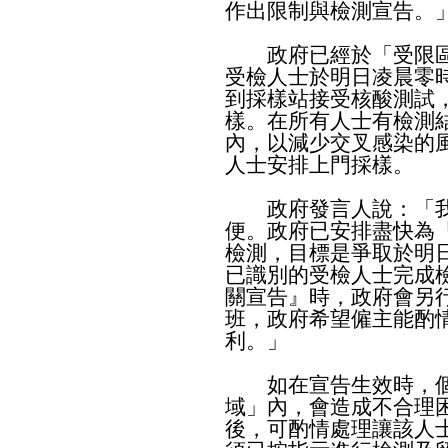
作出限制與檢測宣告。
政府已經於「受限區
受檢人士於明日凌晨零
到採樣站接受核酸測試
樣。在所有人士有檢測
內，以減少交叉感染的
人士安排上門採樣。
政府發言人說：「我
便。政府已安排盡快為
檢測，目標是爭取於明
已識別的受檢人士完成
關宣告』時，政府會另
班，政府希望僱主能酌
利。」
如在宣告生效時，個
域」內，會造成不合理
後，可酌情處理讓該人