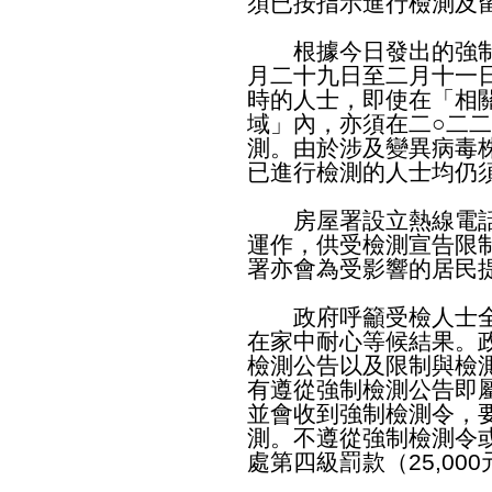
須已按指示進行檢測及
根據今日發出的強制
月二十九日至二月十一
時的人士，即使在「相
域」內，亦須在二○二
測。由於涉及變異病毒
已進行檢測的人士均仍
房屋署設立熱線電話23
運作，供受檢測宣告限
署亦會為受影響的居民
政府呼籲受檢人士全
在家中耐心等候結果。
檢測公告以及限制與檢
有遵從強制檢測公告即屬
並會收到強制檢測令，
測。不遵從強制檢測令
處第四級罰款（25,00