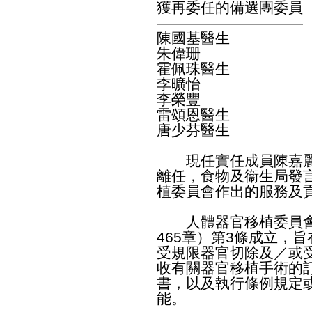
獲再委任的備選團委員
——————————
陳國基醫生
朱偉珊
霍佩珠醫生
李曠怡
李榮豐
雷頌恩醫生
唐少芬醫生
現任實任成員陳嘉麗
離任，食物及衞生局發
植委員會作出的服務及
人體器官移植委員會
465章）第3條成立，
受規限器官切除及／或
收有關器官移植手術的
書，以及執行條例規定
能。