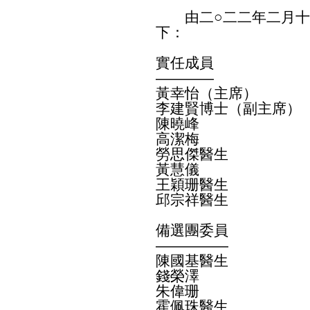
由二○二二年二月十
下：
實任成員
————
黃幸怡（主席）
李建賢博士（副主席）
陳曉峰
高潔梅
勞思傑醫生
黃慧儀
王穎珊醫生
邱宗祥醫生
備選團委員
—————
陳國基醫生
錢榮澤
朱偉珊
霍佩珠醫生