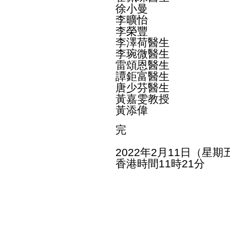
徐小曼
李曠怡
李榮豐
李澤荷醫生
李琬微醫生
雷頌恩醫生
譚鉅富醫生
唐少芬醫生
黃嘉雯教授
黃添偉
完
2022年2月11日（星期
香港時間11時21分