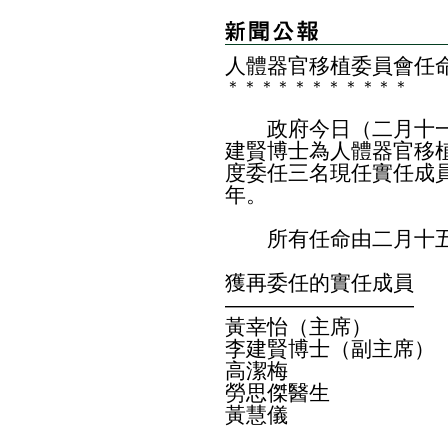
人體器官移植委員會任
＊
＊
＊
＊
＊
＊
＊
＊
＊
＊
＊
政府今日（二月十一
建賢博士為人體器官移
度委任三名現任實任成
年。
所有任命由二月十五
獲再委任的實任成員
—————————
黃幸怡（主席）
李建賢博士（副主席）
高潔梅
勞思傑醫生
黃慧儀