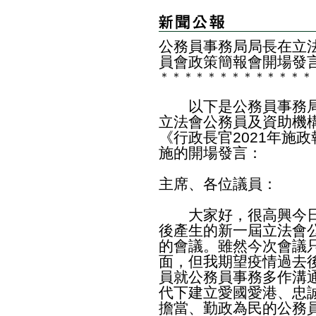
​公務員事務局局長在立
員會政策簡報會開場發
＊
＊
＊
＊
＊
＊
＊
＊
＊
＊
＊
＊
＊
以下是公務員事務局
立法會公務員及資助機
《行政長官2021年施
施的開場發言：
主席、各位議員：
大家好，很高興今日
後產生的新一屆立法會
的會議。雖然今次會議
面，但我期望疫情過去
員就公務員事務多作溝
代下建立愛國愛港、忠
擔當、勤政為民的公務