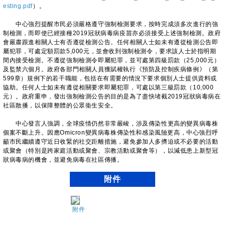
esting.pdf
）。
中心強烈提醒市民必須嚴格遵守強制檢測要求，按時完成須多次進行的強
制檢測，而即使已經接種2019冠狀病毒病疫苗亦必須接受上述強制檢測。政府
會嚴肅跟進相關人士有否遵從檢測公告。任何相關人士如未有遵從檢測公告即
屬犯罪，可處定額罰款5,000元，並會收到強制檢測令，要求該人士於指明期
間內接受檢測。不遵從強制檢測令即屬犯罪，並可處第四級罰款（25,000元）
及監禁六個月。政府各部門相關人員獲賦權執行《預防及控制疾病條例》（第
599章）規例下的若干職能，包括在有需要的情況下要求個別人士提供資料或
協助。任何人士如未有遵從相關要求即屬犯罪，可處以第三級罰款（10,000
元）。政府重申，發出強制檢測公告的目的是為了盡快堵截2019冠狀病毒病在
社區散播，以保障整體的公眾衞生安全。
​中心發言人強調，全球疫情仍然非常嚴峻，涉及傳染性更高的變異病毒株
個案不斷上升。因應Omicron變異病毒株傳染性和感染風險更高，中心強烈呼
籲市民繼續遵守近日收緊的社交距離措施，避免參加人多擠迫或不必要的活動
或聚會（特別是跨家庭活動或聚會、宗教活動或聚會等），以減低患上新型冠
狀病毒病的機會，並避免病毒在社區傳播。
附件
附件