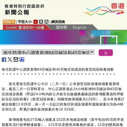
|
字型大小:
|
網頁指南
衞生防護中心調查新增84宗確診和45宗無症狀感染的新型冠狀病毒個案
＊
＊
＊
＊
＊
＊
＊
＊
＊
＊
＊
＊
＊
＊
＊
＊
＊
＊
＊
＊
＊
＊
＊
＊
＊
＊
＊
＊
＊
＊
＊
＊
衞生署衞生防護中心今日（二月一日）公布新型冠狀病毒病個案最新情
況，截至二月一日零時零分，中心正調查過去24小時新增84宗確診和45宗無
症狀感染個案（即該24小時內經公共衞生化驗服務處確認的新增嚴重急性呼吸
綜合症冠狀病毒2（新型冠狀病毒）的陽性檢測個案共129宗）。至今本港累計
確診個案13 829宗，由一月一日起計的無症狀感染個案和復陽個案分別為488
宗和九宗，即累計陽性檢測個案共有14 326宗。
新增個案包括27宗輸入個案及102宗本地感染個案（當中包括80宗與早前
個案有流行病學關連個案）。115宗涉及變異病毒株的感染，13宗的變異病毒