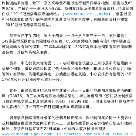
株檢測結果待定，餘下一宗的病毒量不足以進行變異病毒株檢測。個案涉及62
男67女，年齡介乎一個月大至87歲。就個案詳情及接觸者追蹤資料，請參閱附
件或「2019冠狀病毒病專題網站」（
www.coronavirus.gov.hk
）。個案狀況
和分類或會因應流行病學調查的最新資訊而有所改動，有關最新資料可瀏覽
「2019冠狀病毒病專題網站」。
截至今日下午四時，過去十四天（一月十八日至三十一日）累計報告1
149宗新型冠狀病毒的陽性檢測個案。655宗為與輸入個案有流行病學關連或
可能與輸入有關的個案，77宗為本地個案，223宗為與本地個案有流行病學關
連個案，其餘均為輸入個案。
另外，中心於黃大仙彩雲（二）邨明麗樓發現至少三宗涉及不同樓層的16
室單位個案，懷疑與環境因素（包括垂直／橫向傳播、相連天井位置及共用喉
管等）有關聯。為阻截病毒進一步擴散的潛在風險，中心安排所有樓層的16和
17室單位住戶到檢疫中心進行檢疫。
此外，由於嘉魯達印尼航空營運於一月三十日由印尼雅加達飛抵香港的航
班（GA876）有三名乘客經抵港檢測呈陽性，衞生署遂引用《預防及控制疾病
（規管跨境交通工具及到港者）規例》（第599H章），禁止嘉魯達印尼航空營
運的客機在二月一日至十四日期間從雅加達着陸香港。
因應涉及變異病毒株個案的檢測及檢疫安排，與相關個案於同一大廈居住
或於相關個案居住大廈內工作的人士，須按衞生署的公布於指明日期進行強制
檢測，並須自行監察直至21日屆滿（相關的大廈及檢測日期見
www.coronavirus.gov.hk/pdf/CTN_Specified_premises_and_Dates_of_T