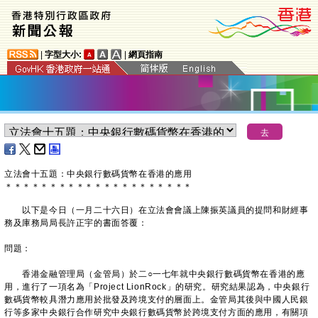
|
字型大小:
|
網頁指南
立法會十五題：中央銀行數碼貨幣在香港的應用
＊
＊
＊
＊
＊
＊
＊
＊
＊
＊
＊
＊
＊
＊
＊
＊
＊
＊
＊
＊
＊
以下是今日（一月二十六日）在立法會會議上陳振英議員的提問和財經事
務及庫務局局長許正宇的書面答覆：
問題：
香港金融管理局（金管局）於二○一七年就中央銀行數碼貨幣在香港的應
用，進行了一項名為「Project LionRock」的研究。研究結果認為，中央銀行
數碼貨幣較具潛力應用於批發及跨境支付的層面上。金管局其後與中國人民銀
行等多家中央銀行合作研究中央銀行數碼貨幣於跨境支付方面的應用，有關項