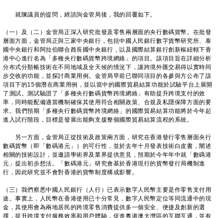
就陳議員的提問，經諮詢金管局後，我的回覆如下。
（一）及（二）金管局正深入研究批發及零售兩層面的央行數碼貨幣。在批發
層面方面，金管局正與三家中央銀行，包括中國人民銀行數字貨幣研究所、泰
國中央銀行和阿拉伯聯合酋長國中央銀行，以及國際結算銀行創新樞紐轄下香
港中心進行名為「多種央行數碼貨幣跨境網絡」的項目。該項目旨在詳細分析
分布式分類帳技術在不同地域及全天候的情況下，讓跨境外匯交易得以實時同
步交收的功能，並探討商業用例。金管局早前已聯同項目的各參與方公布了該
項目下的15個潛在商業用例，並以當中的國際貿易結算功能於試驗平台上展開
了測試。測試驗證了「多種央行數碼貨幣跨境網絡」有助提升跨境支付的效
率，同時能配備適當機制確保其使用符合相關政策、合規及私隱保障方面的要
求。我們預期「多種央行數碼貨幣跨境網絡」的國際貿易結算功能將於今年起
進入試行階段，目標是發展出能夠支援整個國際貿易結算流程的系統。
另一方面，金管局正從技術及政策兩方面，研究在香港發行零售層面央行
數碼貨幣（即「數碼港元」）的可行性，並於去年十月發表技術白皮書，闡述
相關的技術設計，並邀請學術界及業界提供意見，預期於今年年中就「數碼港
元」提出初步想法。「數碼港元」研究會基於香港現行的貨幣發行局機制進
行，因此研究並不會對香港的貨幣制度構成影響。
（三）我們察悉中國人民銀行（人行）已表示數字人民幣主要是作零售支付用
途。事實上，人民幣在香港使用已十分常見，數字人民幣定位等同流通中的現
金，其使用會為兩地居民的跨境零售消費提供多一個安全、便捷及創新的選
擇，提升跨境支付服務效率和用戶體驗，促進粵港澳大灣區的互聯互通，並有