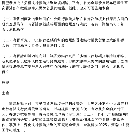
目已發展成「多種央行數碼貨幣跨境網絡」平台。香港金融發展局亦已着手研
究香港如何把握數字人民幣發展的機遇。就此，政府可否告知本會：
（一）零售層面及批發層面的中央銀行數碼貨幣在香港及跨境支付應用方面的
研究進展為何；有否計劃就該等層面的應用進行測試；若有，詳情為何；若
否，原因為何；
（二）有否研究，中央銀行數碼貨幣的應用對香港銀行業及貨幣政策的影響；
若有，詳情為何；若否，原因為何；及
（三）有否計劃與內地商討，讓香港銀行利用「多種央行數碼貨幣跨境網絡」
或其他平台以數字人民幣進行跨境結算，以擴大數字人民幣的應用範圍，從而
鞏固香港作為首要離岸人民幣中心的地位；若有，詳情為何；若否，原因為
何？
答覆：
主席：
隨着數碼支付、電子商貿及跨境交易日趨普及，世界各地不少中央銀行都
進行有關央行數碼貨幣的研究，以期提供一個更方便、有效及安全的支付工
具。香港亦把握先機，香港金融管理局（金管局）自二○一七年已開展關於央行
數碼貨幣的研究，研究範圍其後持續擴大，並與多個地區的中央銀行開啟合
作。事實上，深化央行數碼貨幣的研究是金管局「金融科技2025」策略中主要
工作範疇之一。