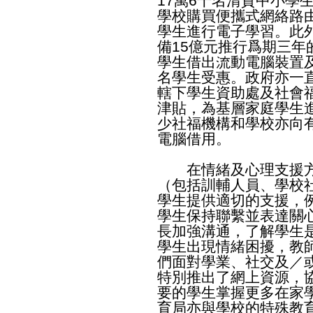
17萬6千名清貧中小學
學校購買便攜式網絡路
學生進行電子學習。此
備15億元推行爲期三
學生借出流動電腦裝置
名學生受惠。政府亦一
轄下學生資助處及社會
津貼，為基層家庭學生
少社福機構和學校亦向
電腦借用。
在情緒及心理支援方
（包括訓輔人員、學校
學生提供適切的支援，
學生保持聯繫並表達關
長加強溝通，了解學生
學生出現情緒困擾，教
們面對學業、社交及／
特別推出了網上資源，
要的學生掌握更多在家
育局亦與學校的特殊教