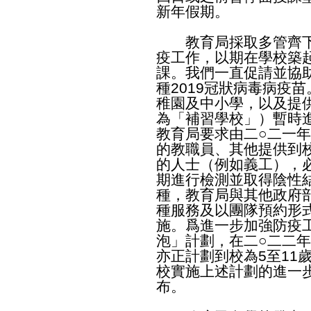
新年假期。
教育局採取多管齊下
疫工作，以期在學校築
課。我們一直促請並協
種2019冠狀病毒病疫
稚園及中小學，以及提
為「補習學校」）暫時
教育局要求由二○二一
的教職員、其他提供到
的人士（例如義工），
期進行檢測並取得陰性
種，教育局與其他政府
種服務及以團隊預約形
施。爲進一步加強防疫
泡」計劃，在二○二二
亦正計劃到校為5至11
校實施上述計劃的進一
布。