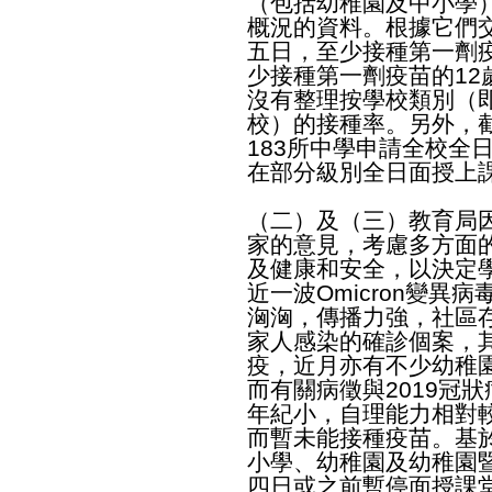
（包括幼稚園及中小學
概況的資料。根據它們
五日，至少接種第一劑疫
少接種第一劑疫苗的12
沒有整理按學校類別（
校）的接種率。另外，
183所中學申請全校全
在部分級別全日面授上課
（二）及（三）教育局
家的意見，考慮多方面
及健康和安全，以決定
近一波Omicron變
洶洶，傳播力強，社區
家人感染的確診個案，
疫，近月亦有不少幼稚
而有關病徵與2019冠
年紀小，自理能力相對
而暫未能接種疫苗。基
小學、幼稚園及幼稚園
四日或之前暫停面授課