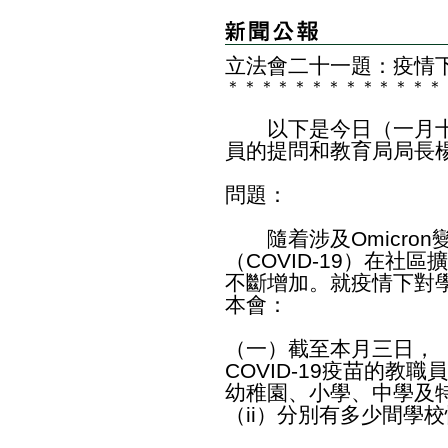
立法會二十一題：疫情
＊
＊
＊
＊
＊
＊
＊
＊
＊
＊
＊
＊
＊
以下是今日（一月十
員的提問和教育局局長
問題：
隨着涉及Omicron
（COVID-19）在社
不斷增加。就疫情下對
本會：
（一）截至本月三日，
COVID-19疫苗的教
幼稚園、小學、中學及
（ii）分別有多少間學