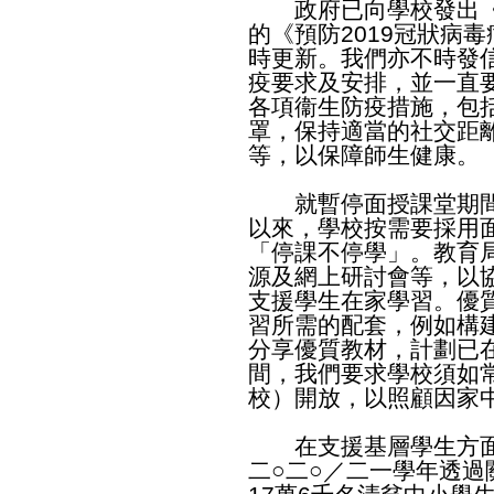
政府已向學校發出《
的《預防2019冠狀病
時更新。我們亦不時發
疫要求及安排，並一直
各項衞生防疫措施，包
罩，保持適當的社交距
等，以保障師生健康。
就暫停面授課堂期間
以來，學校按需要採用
「停課不停學」。教育
源及網上研討會等，以
支援學生在家學習。優
習所需的配套，例如構
分享優質教材，計劃已
間，我們要求學校須如
校）開放，以照顧因家
在支援基層學生方面
二○二○／二一學年透