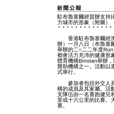
駐布魯塞爾經貿辦支持
力城市的形象（附圖）
＊
＊
＊
＊
＊
＊
＊
＊
＊
＊
＊
＊
＊
香港駐布魯塞爾經濟
辦）一月八日（布魯塞
舉辦的二○二二年度Run
都會活力充沛的健康形
體育機構Binotan舉
贊助機構之一。活動以
式舉行。
參加者包括外交人員
構的成員及其家屬。活
支隊伍由一名賽跑健兒
里或十六公里的比賽。
賽。