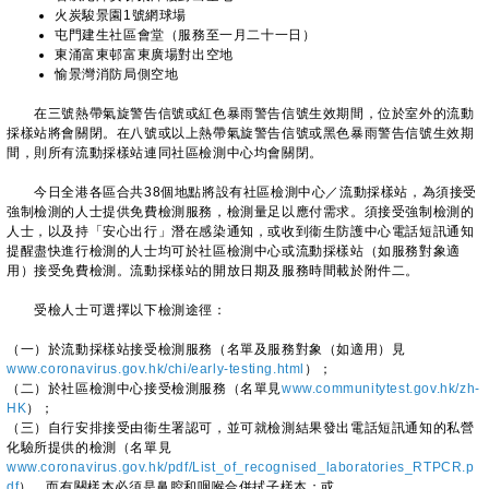
火炭駿景園1號網球場
屯門建生社區會堂（服務至一月二十一日）
東涌富東邨富東廣場對出空地
愉景灣消防局側空地
在三號熱帶氣旋警告信號或紅色暴雨警告信號生效期間，位於室外的流動
採樣站將會關閉。在八號或以上熱帶氣旋警告信號或黑色暴雨警告信號生效期
間，則所有流動採樣站連同社區檢測中心均會關閉。
今日全港各區合共38個地點將設有社區檢測中心／流動採樣站，為須接受
強制檢測的人士提供免費檢測服務，檢測量足以應付需求。須接受強制檢測的
人士，以及持「安心出行」潛在感染通知，或收到衞生防護中心電話短訊通知
提醒盡快進行檢測的人士均可於社區檢測中心或流動採樣站（如服務對象適
用）接受免費檢測。流動採樣站的開放日期及服務時間載於附件二。
受檢人士可選擇以下檢測途徑：
（一）於流動採樣站接受檢測服務（名單及服務對象（如適用）見
www.coronavirus.gov.hk/chi/early-testing.html
）；
（二）於社區檢測中心接受檢測服務（名單見
www.communitytest.gov.hk/zh-
HK
）；
（三）自行安排接受由衞生署認可，並可就檢測結果發出電話短訊通知的私營
化驗所提供的檢測（名單見
www.coronavirus.gov.hk/pdf/List_of_recognised_laboratories_RTPCR.p
df
），而有關樣本必須是鼻腔和咽喉合併拭子樣本；或