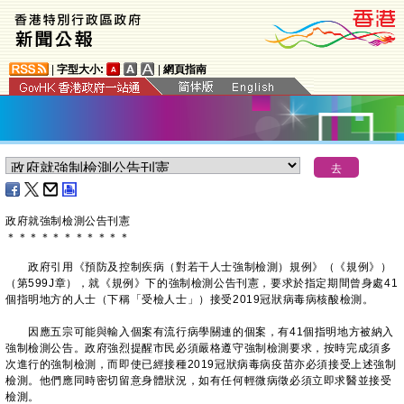
|
字型大小:
|
網頁指南
政府就強制檢測公告刊憲
＊
＊
＊
＊
＊
＊
＊
＊
＊
＊
＊
政府引用《預防及控制疾病（對若干人士強制檢測）規例》（《規例》）
（第599J章），就《規例》下的強制檢測公告刊憲，要求於指定期間曾身處41
個指明地方的人士（下稱「受檢人士」）接受2019冠狀病毒病核酸檢測。
因應五宗可能與輸入個案有流行病學關連的個案，有41個指明地方被納入
強制檢測公告。政府強烈提醒市民必須嚴格遵守強制檢測要求，按時完成須多
次進行的強制檢測，而即使已經接種2019冠狀病毒病疫苗亦必須接受上述強制
檢測。他們應同時密切留意身體狀況，如有任何輕微病徵必須立即求醫並接受
檢測。