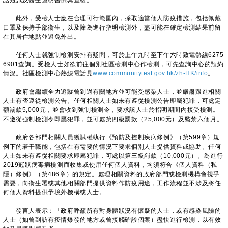
話短訊及醫生證明書供其查核。
此外，受檢人士應在合理可行範圍內，採取適當個人防疫措施，包括佩戴
口罩及保持手部衞生，以及除為進行指明檢測外，盡可能在確定檢測結果前留
在其居住地點並避免外出。
任何人士就強制檢測安排有疑問，可於上午九時至下午六時致電熱線6275
6901查詢。受檢人士如欲前往個別社區檢測中心作檢測，可先查詢中心的預約
情況。社區檢測中心熱線電話見
www.communitytest.gov.hk/zh-HK/info
。
政府會繼續全力追蹤曾到過有關地方並可能受感染人士，並嚴肅跟進相關
人士有否遵從檢測公告。任何相關人士如未有遵從檢測公告即屬犯罪，可處定
額罰款5,000元，並會收到強制檢測令，要求該人士於指明期間內接受檢測。
不遵從強制檢測令即屬犯罪，並可處第四級罰款（25,000元）及監禁六個月。
政府各部門相關人員獲賦權執行《預防及控制疾病條例》（第599章）規
例下的若干職能，包括在有需要的情況下要求個別人士提供資料或協助。任何
人士如未有遵從相關要求即屬犯罪，可處以第三級罰款（10,000元）。為進行
2019冠狀病毒病檢測而收集或使用任何個人資料，均須符合《個人資料（私
隱）條例》（第486章）的規定。處理相關資料的政府部門或檢測機構會視乎
需要，向衞生署或其他相關部門提供資料作防疫用途，工作流程並不涉及將任
何個人資料提供予境外機構或人士。
發言人表示：「政府呼籲所有對身體狀況有懷疑的人士，或有感染風險的
人士（如曾到訪有疫情爆發的地方或曾接觸確診個案）盡快進行檢測，以有效