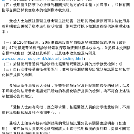
（四）使用衞生防護中心派發到相關指明地方的樣本瓶（如適用），並按有關
指示交回已採糞便樣本的檢測樣本收集瓶。
受檢人士如獲註冊醫生發出醫生證明書，證明其因健康原因而未能使用鼻
腔和咽喉合併拭子樣本進行指明檢測，則可選擇以下檢測途徑提供深喉唾液樣
本：
（一）於120間郵政局、20個港鐵站設置的自動派發機或醫院管理局（醫管
局）47間指定普通科門診診所索取深喉唾液測試樣本收集包，並把樣本交回指
定樣本收集點（派發點及時間，以及樣本收集點及時間見
www.coronavirus.gov.hk/chi/early-testing.html
）；
（二）於醫管局普通科門診診所按照醫管局醫護人員的指示接受檢測；或
（三）自行安排接受由衞生署認可，並可就檢測結果發出電話短訊通知的私營
化驗所提供的檢測。
食物及衞生局發言人提醒，於醫管局急症室及住院期間接受的檢測，以及
不可就檢測結果發出電話短訊通知的私營化驗所提供的檢測，均不符合上述強
制檢測公告的規定。
「受檢人士如有病徵，應立即求醫，按照醫護人員的指示接受檢測，不應
前往流動採樣站及社區檢測中心。」
受檢人士須保存載有檢測結果的電話短訊通知及有關醫生證明書（如適
用），並在執法人員要求提供有關該人士進行指明檢測的資料時，提供相關電