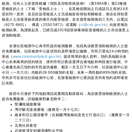
檢測。任何人士若曾與根據《預防及控制疾病規例》（第599A章）第22條接
受檢疫的人士（下稱「受檢疫人士」），在其檢疫開始之日或該日之前的14天
居於同一居所，並且於該受檢疫人士完成檢疫前得知有關檢疫，便須在得知受
檢疫人士須接受檢疫後的兩天內接受檢測，並在接受檢測後的三天內，以電話
（6275 6901）、傳真（2530 5872）或電郵（
ct@csb.gov.hk
）向政府報告
檢測結果。為謹慎起見，已經完成2019冠狀病毒病疫苗接種的人士亦須接受上
述強制檢測。
全港社區檢測中心為市民提供檢測服務，包括為須接受強制檢測的人士提
供免費服務。社區檢測中心提供預約及即場登記服務，市民只需在24小時預約
系統（
www.communitytest.gov.hk
）提供簡單的個人資料，預約系統顯示各
中心未來兩周的預約情況，便利市民計劃及選擇合適地點和時段進行檢測。中
心會優先為已預約的市民提供服務。截至一月五日下午六時，社區檢測中心於
今日（一月六日）尚餘約28 000個預約名額，未來一周尚餘約89%預約名額。
市民亦可在前往社區檢測中心前，先致電檢測中心查詢是否尚有預約或即場登
記名額。
政府今日會於下列地點增設或重開流動採樣站，為須接受強制檢測的人士
提供免費服務，詳細服務對象見附件二：
堅彌地城遊樂場
灣仔駱克道遊樂場（服務至一月十七日）
維多利亞公園音樂亭（近銅鑼灣港鐵站及告士打道出口）（服務至一月
二十三日）
北角社區會堂
石硤尾澤安邨榮澤樓對出空地