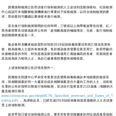
因應強制檢測公告而須進行強制檢測的人士必須到流動採樣站、社區檢測
中心或認可本地醫療檢測機構進行專業拭子採樣檢測，以符合強制檢測的要
求，而幼童則可繼續以糞便樣本進行檢測。
若在進行強制檢測期間的任何時間，三號或以上熱帶氣旋警告信號、紅／
黑色暴雨警告信號或政府公布的「超強颱風後的極端情況」生效，進行強制檢
測的期限將會延長一天。
復必泰和克爾來福疫苗對於預防2019冠狀病毒病重症和死亡情況高度有
效，能為接種人士提供有效保護，免於感染後併發重症甚至死亡。政府呼籲仍
未接種疫苗的市民，特別是感染新冠病毒後死亡風險極高的長者、長期病患者
及其他免疫力較弱人士，為自己健康着想應盡快接種疫苗。
上述強制檢測公告詳情見附件一。
因應衞生防護中心早前宣布更新涉及變異病毒株確診本地個案的檢疫安
排，與相關個案於同一大廈居住或於相關個案居住大廈內工作的人士，須按衞
生署的公布於指明日期進行強制檢測，並須自行監察直至21日屆滿（相關的大
廈及檢測日期見
www.coronavirus.gov.hk/pdf/CTN_Specified_premises_and_Dates_of_T
esting.pdf
）。為謹慎起見，已經完成2019冠狀病毒病疫苗接種的人士亦須接
受上述強制檢測。
政府早前已發出強制檢測公告，要求所有密切接觸者的同住成員接受強制