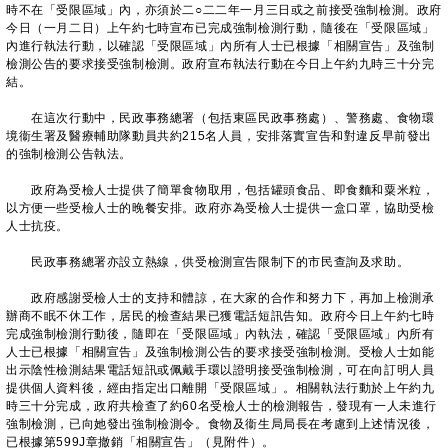
時不在「受限區域」內，亦須於二○二二年一月三日或之前接受強制檢測。政府
今日（一月二日）上午約七時宣布已完成強制檢測行動，隨後在「受限區域」
內進行執法行動，以確認「受限區域」內所有人士已根據「相關宣告」及強制
檢測公告的要求接受強制檢測。政府宣布執法行動在今日上午約九時三十分完
結。
在這次行動中，民政事務總署（包括東區民政事務處）、警務處、食物環
境衞生署及醫療輔助隊動員共約215名人員，安排落實宣告和對違反早前發出
的強制檢測公告執法。
政府為受檢人士提供了簡單食物取用，包括罐頭食品、即食麵和粟米粒，
以方便一些受檢人士的晚餐安排。政府亦為受檢人士提供一盒口罩，協助受檢
人士抗疫。
民政事務總署亦設立熱線，供受檢測宣告限制下的市民查詢及求助。
政府感謝受檢人士的支持和體諒，在大家的合作和努力下，再加上檢測承
辦商不眠不休工作，居民的檢查結果已獲電話短訊告知。政府今日上午約七時
完成強制檢測行動後，隨即在「受限區域」內執法，確認「受限區域」內所有
人士已根據「相關宣告」及強制檢測公告的要求接受強制檢測。受檢人士如能
出示陰性檢測結果電話短訊或佩戴手環以證明接受強制檢測，可在向訂明人員
提供個人資料後，經由指定出口離開「受限區域」。相關執法行動於上午約九
時三十分完成，政府共檢查了約60名受檢人士的檢測報告，發現有一人未進行
強制檢測，已向她發出強制檢測令。食物及衞生局局長在考慮到上述情況後，
已根據第599J章撤銷「相關宣告」（見附件）。