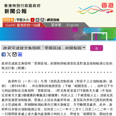
|
字型大小:
|
網頁指南
​政府完成就北角指明「受限區域」的限制與檢測宣告及對違反強制檢測公告的
執法行動（附圖）
＊
＊
＊
＊
＊
＊
＊
＊
＊
＊
＊
＊
＊
＊
＊
＊
＊
＊
＊
＊
＊
＊
＊
＊
＊
＊
＊
＊
＊
＊
＊
＊
＊
＊
政府昨日（一月一日）引用《預防及控制疾病（對若干人士強制檢測）規
例》（第599J章），作出限制與檢測宣告（下稱「相關宣告」），自昨日下午
七時起限制在北角指明「受限區域」（即北角英皇道275號南天大廈（不包括
位於南天大廈1樓樓層的餐廳及2樓樓層）內的人士（下稱受檢人士）須留在其
處所並接受強制檢測。受檢人士須在其處所等候，直至區內所有已識別的受檢
人士完成檢測，而相關檢測結果亦已獲大致確定，方可離開其處所。此外，政
府昨日亦發出強制檢測公告，任何於二○二一年十二月十二日至二○二二年一月
一日期間曾身處上述大廈內超過兩小時的人士，即使在「相關宣告」開始生效