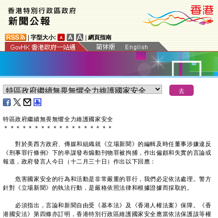
|
字型大小:
|
網頁指南
特區政府繼續無畏無懼全力維護國家安全
＊
＊
＊
＊
＊
＊
＊
＊
＊
＊
＊
＊
＊
＊
＊
＊
＊
＊
對於美西方政府、傳媒和組織就《立場新聞》的編輯及時任董事涉嫌違反
《刑事罪行條例》下的串謀發布煽動刊物罪被拘捕，作出偏頗和失實的言論或
報道，政府發言人今日（十二月三十日）作出以下回應：
危害國家安全的行為和活動是非常嚴重的罪行，我們必定依法處理。警方
針對《立場新聞》的執法行動，是嚴格依照法律和根據證據而採取的。
必須指出，言論和新聞自由受《基本法》及《香港人權法案》保障。《香
港國安法》第四條亦訂明，香港特別行政區維護國家安全應當依法保護該等權