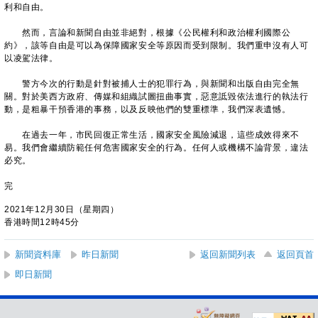
利和自由。
然而，言論和新聞自由並非絕對，根據《公民權利和政治權利國際公
約》，該等自由是可以為保障國家安全等原因而受到限制。我們重申沒有人可
以凌駕法律。
警方今次的行動是針對被捕人士的犯罪行為，與新聞和出版自由完全無
關。對於美西方政府、傳媒和組織試圖扭曲事實，惡意詆毀依法進行的執法行
動，是粗暴干預香港的事務，以及反映他們的雙重標準，我們深表遺憾。
在過去一年，市民回復正常生活，國家安全風險減退，這些成效得來不
易。我們會繼續防範任何危害國家安全的行為。任何人或機構不論背景，違法
必究。
完
2021年12月30日（星期四）
香港時間12時45分
新聞資料庫
昨日新聞
返回新聞列表
返回頁首
即日新聞