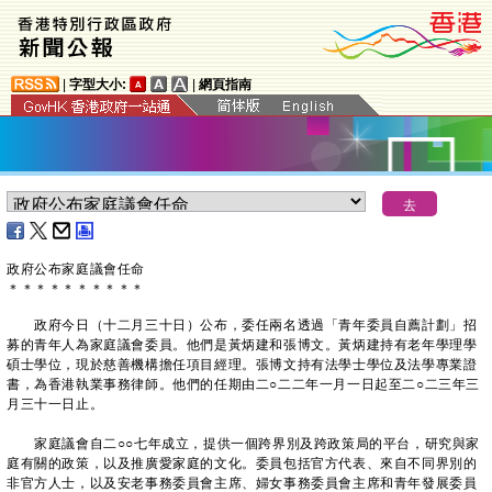
|
字型大小:
|
網頁指南
政府公布家庭議會任命
＊
＊
＊
＊
＊
＊
＊
＊
＊
＊
政府今日（十二月三十日）公布，委任兩名透過「青年委員自薦計劃」招
募的青年人為家庭議會委員。他們是黃炳建和張博文。黃炳建持有老年學理學
碩士學位，現於慈善機構擔任項目經理。張博文持有法學士學位及法學專業證
書，為香港執業事務律師。他們的任期由二○二二年一月一日起至二○二三年三
月三十一日止。
家庭議會自二○○七年成立，提供一個跨界別及跨政策局的平台，研究與家
庭有關的政策，以及推廣愛家庭的文化。委員包括官方代表、來自不同界別的
非官方人士，以及安老事務委員會主席、婦女事務委員會主席和青年發展委員