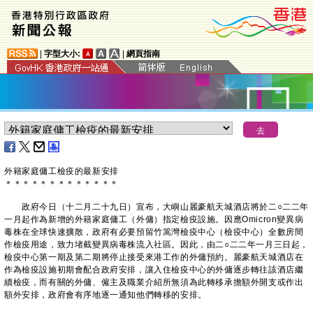
|
字型大小:
|
網頁指南
外籍家庭傭工檢疫的最新安排
＊
＊
＊
＊
＊
＊
＊
＊
＊
＊
＊
＊
＊
政府今日（十二月二十九日）宣布，大嶼山麗豪航天城酒店將於二○二二年
一月起作為新增的外籍家庭傭工（外傭）指定檢疫設施。因應Omicron變異病
毒株在全球快速擴散，政府有必要預留竹篙灣檢疫中心（檢疫中心）全數房間
作檢疫用途，致力堵截變異病毒株流入社區。因此，由二○二二年一月三日起，
檢疫中心第一期及第二期將停止接受來港工作的外傭預約。麗豪航天城酒店在
作為檢疫設施初期會配合政府安排，讓入住檢疫中心的外傭逐步轉往該酒店繼
續檢疫，而有關的外傭、僱主及職業介紹所無須為此轉移承擔額外開支或作出
額外安排，政府會有序地逐一通知他們轉移的安排。