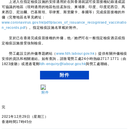
上述入住指定檢疫設施的安排適用於在與香港就認可疫苗接種紀錄達成認
可協議的地區（現時適用的地區包括孟加拉、柬埔寨、印度、印度尼西亞、馬
來西亞、尼泊爾、巴基斯坦、菲律賓、斯里蘭卡、泰國等）完成疫苗接種的外
傭（完整地區名單見網址：
www.coronavirus.gov.hk/pdf/places_of_issuance_recognised_vaccinatio
n_records.pdf
）。指定檢疫設施名單載於附件。
至於已在香港完成疫苗接種的外傭，他╱她們可在一般指定檢疫酒店或指
定檢疫設施接受強制檢疫。
勞工處設立的外傭專題網站（
www.fdh.labour.gov.hk
）提供有關外傭檢疫
安排的資訊和相關連結。如有查詢，請致電勞工處24小時熱線2717 1771（由
1823接聽）或透過電郵
fdh-enquiry@labour.gov.hk
與勞工處聯絡。
附件
附件
完
2021年12月29日（星期三）
香港時間17時45分