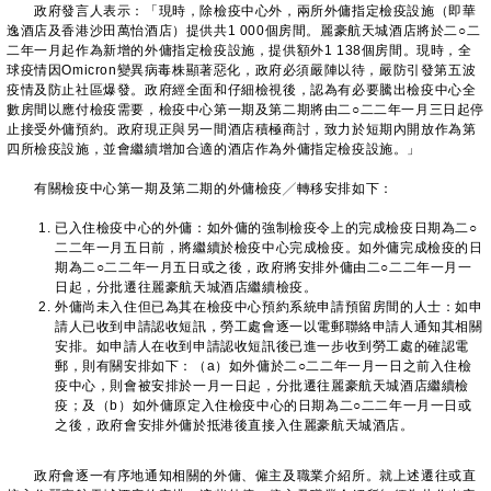
政府發言人表示：「現時，除檢疫中心外，兩所外傭指定檢疫設施（即華
逸酒店及香港沙田萬怡酒店）提供共1 000個房間。麗豪航天城酒店將於二○二
二年一月起作為新增的外傭指定檢疫設施，提供額外1 138個房間。現時，全
球疫情因Omicron變異病毒株顯著惡化，政府必須嚴陣以待，嚴防引發第五波
疫情及防止社區爆發。政府經全面和仔細檢視後，認為有必要騰出檢疫中心全
數房間以應付檢疫需要，檢疫中心第一期及第二期將由二○二二年一月三日起停
止接受外傭預約。政府現正與另一間酒店積極商討，致力於短期內開放作為第
四所檢疫設施，並會繼續增加合適的酒店作為外傭指定檢疫設施。」
有關檢疫中心第一期及第二期的外傭檢疫╱轉移安排如下：
已入住檢疫中心的外傭：如外傭的強制檢疫令上的完成檢疫日期為二○
二二年一月五日前，將繼續於檢疫中心完成檢疫。如外傭完成檢疫的日
期為二○二二年一月五日或之後，政府將安排外傭由二○二二年一月一
日起，分批遷往麗豪航天城酒店繼續檢疫。
外傭尚未入住但已為其在檢疫中心預約系統申請預留房間的人士：如申
請人已收到申請認收短訊，勞工處會逐一以電郵聯絡申請人通知其相關
安排。如申請人在收到申請認收短訊後已進一步收到勞工處的確認電
郵，則有關安排如下：（a）如外傭於二○二二年一月一日之前入住檢
疫中心，則會被安排於一月一日起，分批遷往麗豪航天城酒店繼續檢
疫；及（b）如外傭原定入住檢疫中心的日期為二○二二年一月一日或
之後，政府會安排外傭於抵港後直接入住麗豪航天城酒店。
政府會逐一有序地通知相關的外傭、僱主及職業介紹所。就上述遷往或直