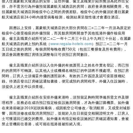
接入住麗豪航天城酒店的安排，這些外傭、僱主及職業介紹所無須為此作出安
排，亦不需另行為外傭預留麗豪航天城酒店的房間；政府會承擔相關費用，包
括麗豪航天城酒店與檢疫中心之間的房價差額。檢疫中心的外傭須於遷往麗豪
航天城酒店前24小時內接受病毒檢測，檢測結果呈陰性後才會遷往酒店。
因應以上安排，麗豪航天城酒店的大部分房間在二○二二年一月須為原定於
檢疫中心接受檢疫的外傭預留，而其餘房間將開放予其他抵港外傭作檢疫用
途。僱主及職業介紹所可於二○二一年十二月三十日上午九時三十分起，在麗豪
航天城酒店的網上預約系統（
www.regala-hotels.com
）預訂二○二二年一月
五日或之後的房間，每個房間每晚收費750元（包括三餐膳食及所有費用）。
酒店會因應整體訂房情況調整每日可供預訂房間數目。
僱主及職業介紹所須以入住外傭的有效護照上之姓名作實名登記，而已預
約的房間不可轉讓。以其他人士或機構名稱預訂的申請將不獲處理。在預訂房
間時，訂房人士須備妥外傭的護照副本、有效的工作簽證及認可疫苗接種紀
錄。待酒店發出訂房確認通知書後，便完成預約房間程序。外傭入住設施時，
須提供上述文件以供查核。
僱主及職業介紹所在安排外傭來港時，須預留足夠時間準備所需文件及辦
理程序，並務必在成功預訂指定檢疫設施房間後，才為外傭訂購機票。如外傭
在來港前確診2019冠狀病毒病，或因航空公司修改╱取消航班，又或受封城影
響，因而須修改或取消房間預訂，並能於入住日前提交相關證明文件，訂房人
士可獲退回已繳交的費用。如外傭未有指定檢疫設施的訂房確認通知書，會被
禁止登機前往香港，或可能在抵港後被拒絕入境。