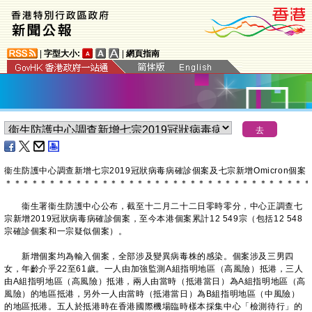
|
字型大小:
|
網頁指南
衞生防護中心調查新增七宗2019冠狀病毒病確診個案及七宗新增Omicron個案
＊
＊
＊
＊
＊
＊
＊
＊
＊
＊
＊
＊
＊
＊
＊
＊
＊
＊
＊
＊
＊
＊
＊
＊
＊
＊
＊
＊
＊
＊
＊
＊
＊
＊
＊
衞生署衞生防護中心公布，截至十二月二十二日零時零分，中心正調查七
宗新增2019冠狀病毒病確診個案，至今本港個案累計12 549宗（包括12 548
宗確診個案和一宗疑似個案）。
新增個案均為輸入個案，全部涉及變異病毒株的感染。個案涉及三男四
女，年齡介乎22至61歲。一人由加強監測A組指明地區（高風險）抵港，三人
由A組指明地區（高風險）抵港，兩人由當時（抵港當日）為A組指明地區（高
風險）的地區抵港，另外一人由當時（抵港當日）為B組指明地區（中風險）
的地區抵港。五人於抵港時在香港國際機場臨時樣本採集中心「檢測待行」的