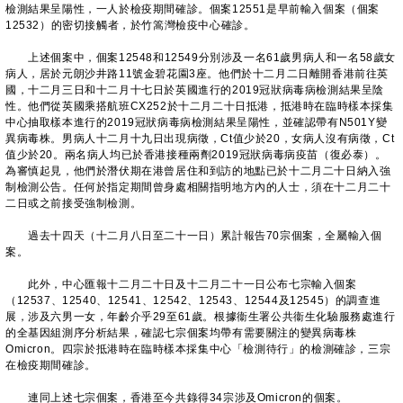
檢測結果呈陽性，一人於檢疫期間確診。個案12551是早前輸入個案（個案
12532）的密切接觸者，於竹篙灣檢疫中心確診。
上述個案中，個案12548和12549分別涉及一名61歲男病人和一名58歲女
病人，居於元朗沙井路11號金碧花園3座。他們於十二月二日離開香港前往英
國，十二月三日和十二月十七日於英國進行的2019冠狀病毒病檢測結果呈陰
性。他們從英國乘搭航班CX252於十二月二十日抵港，抵港時在臨時樣本採集
中心抽取樣本進行的2019冠狀病毒病檢測結果呈陽性，並確認帶有N501Y變
異病毒株。男病人十二月十九日出現病徵，Ct值少於20，女病人沒有病徵，Ct
值少於20。兩名病人均已於香港接種兩劑2019冠狀病毒病疫苗（復必泰）。
為審慎起見，他們於潛伏期在港曾居住和到訪的地點已於十二月二十日納入強
制檢測公告。任何於指定期間曾身處相關指明地方內的人士，須在十二月二十
二日或之前接受強制檢測。
過去十四天（十二月八日至二十一日）累計報告70宗個案，全屬輸入個
案。
此外，中心匯報十二月二十日及十二月二十一日公布七宗輸入個案
（12537、12540、12541、12542、12543、12544及12545）的調查進
展，涉及六男一女，年齡介乎29至61歲。根據衞生署公共衞生化驗服務處進行
的全基因組測序分析結果，確認七宗個案均帶有需要關注的變異病毒株
Omicron。四宗於抵港時在臨時樣本採集中心「檢測待行」的檢測確診，三宗
在檢疫期間確診。
連同上述七宗個案，香港至今共錄得34宗涉及Omicron的個案。