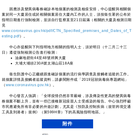
因應涉及變異病毒株確診本地個案的檢測及檢疫安排，中心提醒與相關個
案於同一大廈居住或於相關個案居住大廈內工作的人士，須按衞生署的公布於
指明日期進行強制檢測，並須自行監察直至21日屆滿（相關的大廈及檢測日期
見
www.coronavirus.gov.hk/pdf/CTN_Specified_premises_and_Dates_of_T
esting.pdf
）。
中心亦提醒與下列指明地方相關的指明人士，須於明日（十二月二十三
日）遵從強制檢測公告進行檢測：
油麻地碧街44至48號祥興大廈
大埔大埔頭230A號太湖山莊18A座
衞生防護中心正繼續跟進確診個案的流行病學調查及接觸者追蹤的工作。
就個案詳情及接觸者追蹤資料，請參閱附件或「2019冠狀病毒病專題網站」
（
www.coronavirus.gov.hk
）。
​中心發言人強調：「全球疫情仍然非常嚴峻，涉及傳染性更高的變異病毒
株個案不斷上升，並有一些已接種新冠疫苗人士受感染的報告。中心強烈呼籲
市民應避免所有非必要的外遊計劃，尤其是《預防及控制疾病（規管跨境交通
工具及到港者）規例》（第599H章）下的高風險指明地區。」
附件