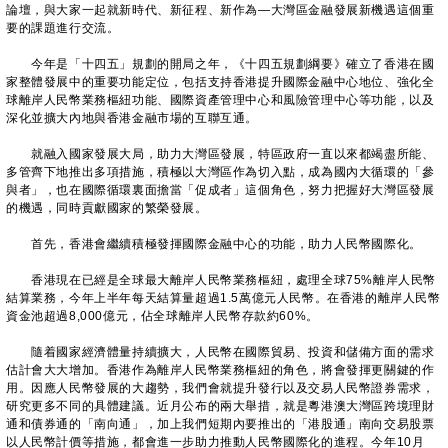
論壇，與大家一起就新時代、新征程、新作為—大灣區金融發展新機遇這個重
要的課題進行交流。
今年是「十四五」規劃的開局之年，《十四五規劃綱要》確立了香港在國
家整體發展中的重要功能定位，包括支持香港提升國際金融中心地位、強化全
球離岸人民幣業務樞紐功能、國際資產管理中心和風險管理中心等功能，以及
深化並擴大內地與香港金融市場的互聯互通。
就融入國家發展大局，助力大灣區發展，特區政府一直以來都竭盡所能、
多管齊下地推出多項措施，積極以大灣區作為切入點，成為國內大循環的「參
與者」，也在國際循環裏面擔當「促成者」這個角色，努力把握好大灣區發展
的機遇，同時貢獻國家的繁榮發展。
首先，香港會繼續積極發揮國際金融中心的功能，助力人民幣國際化。
香港現在已經是全球最大離岸人民幣業務樞紐，處理全球75%離岸人民幣
結算業務，今年上半年每天結算量超過1.5萬億元人民幣。在香港的離岸人民幣
資金池超過8,000億元，佔全球離岸人民幣存款約60%。
隨着國家經濟體量持續擴大，人民幣在國際貿易、投資和儲備方面的需求
估計會大大增加。香港作為離岸人民幣業務樞紐的角色，將會發揮更關鍵的作
用。因應人民幣發展的大趨勢，我們會就提升發行以及交易人民幣證券需求，
研究更多不同的具體建議。近月公布的兩大舉措，就是粵港澳大灣區跨境理財
通和債券通的「南向通」，加上我們短期內要推出的「港股通」南向交易股票
以人民幣計價等措施，都會進一步助力推動人民幣國際化的進程。今年10月