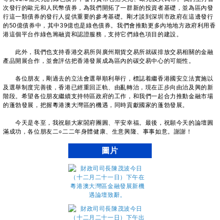
次發行的歐元和人民幣債券，為我們開拓了一群新的投資者基礎，並為區內發
行這一類債券的發行人提供重要的參考基礎。剛才談到深圳市政府在這邊發行
的50億債券中，其中39億也是綠色債券。我們會推動更多內地地方政府利用香
港這個平台作綠色籌融資和認證服務，支持它們綠色項目的建設。
此外，我們也支持香港交易所與廣州期貨交易所就碳排放交易相關的金融
產品開展合作，並會評估把香港發展成為區內的碳交易中心的可能性。
各位朋友，剛過去的立法會選舉順利舉行，標誌着繼香港國安立法實施以
及選舉制度完善後，香港已經重回正軌、由亂轉治，現在正步向由治及興的新
階段。希望各位朋友繼續支持特區政府的工作，和我們一起合力推動金融市場
的蓬勃發展，把握粵港澳大灣區的機遇，同時貢獻國家的蓬勃發展。
今天是冬至，我祝願大家閤府團圓、平安幸福。最後，祝願今天的論壇圓
滿成功，各位朋友二○二二年身體健康、生意興隆、事事如意。謝謝！
圖片