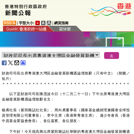
|
字型大小:
|
網頁指南
財政司司長出席粵港澳大灣區金融發展新機遇論壇致辭（只有中文）（附圖／
短片）
＊
＊
＊
＊
＊
＊
＊
＊
＊
＊
＊
＊
＊
＊
＊
＊
＊
＊
＊
＊
＊
＊
＊
＊
＊
＊
＊
＊
＊
＊
＊
＊
＊
＊
以下是財政司司長陳茂波今日（十二月二十一日）下午出席粵港澳大灣區
金融發展新機遇論壇致辭全文：
楊勇社長（紫荊雜誌社社長）、周向勇董事長（國泰基金總經理兼國泰全球投
資管理有限公司董事長）、李中主席（香港華菁會主席）、連少冬會長（香港
中資基金業協會會長）、各位嘉賓、各位朋友：
下午好！今天很高興出席紫荊雜誌社舉辦的粵港澳大灣區金融發展新機遇