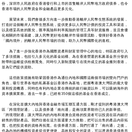
份，深圳市人民政府在香港發行和上市的首隻離岸人民幣地方政府債券，也令
香港市場的人民幣資金和金融產品更多元化。
展望未來，我們會循多方向進一步推動香港離岸人民幣生態系統的發展，
打造好這個離岸人民幣生態系統，提供更多以人民幣計價的投資工具和渠道，
以及穩妥高效的匯兌，匯率風險和利率風險的管理工具等財資服務，並且會優
化相關的市場基建，讓人民幣更好地在離岸市場循環流動，發揮好香港作為
「國內境外」的離岸人民幣市場的功能，助力人民幣國際化的進程。
為了進一步強化香港作為國際資產和財富管理中心的地位，特區政府引入
了多項措施，包括引入多元化的基金結構、為在香港營運的私募基金所分發的
附帶利益權提供稅務寬免、同時引入新制度吸引在境外成立的基金搬到香港，
並為它們提供資助。
這些政策措施有助鞏固香港作為通往內地和國際這兩個市場的雙向門戶的
角色，吸引世界各地的私募基金以香港作為基地，把握粵港澳大灣區的龐大發
展和投資機遇，同時也有利內地企業在傳統的銀行融資以外，可以吸納海外的
資本擴展業務。過去一年多，已經有350個這樣的基金在香港成立。
在深化並擴大內地與香港金融市場互聯互通方面，剛才提到的粵港澳大灣
區「跨境理財通」，以及債券通「南向通」是兩項業界期待已久的新舉措。
「跨境理財通」讓大灣區內的內地和港澳合資格的投資者可以投資在區內銀行
銷售的理財產品。我們往後在這方面還要大力推動，把可以出售的產品內容拓
寬，也把投資者的資格再拓寬。在債券通方面，我們打通了「南向通」之後，
也為內地的機構投資者提供更便捷、高效和安全的渠道，可以透過香港債券市