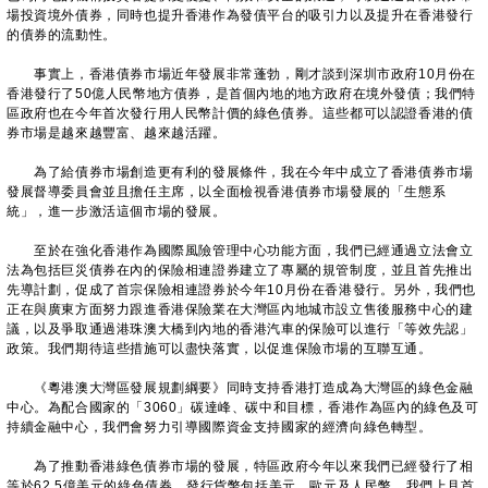
場投資境外債券，同時也提升香港作為發債平台的吸引力以及提升在香港發行
的債券的流動性。
事實上，香港債券市場近年發展非常蓬勃，剛才談到深圳市政府10月份在
香港發行了50億人民幣地方債券，是首個內地的地方政府在境外發債；我們特
區政府也在今年首次發行用人民幣計價的綠色債券。這些都可以認證香港的債
券市場是越來越豐富、越來越活躍。
為了給債券市場創造更有利的發展條件，我在今年中成立了香港債券市場
發展督導委員會並且擔任主席，以全面檢視香港債券市場發展的「生態系
統」，進一步激活這個市場的發展。
至於在強化香港作為國際風險管理中心功能方面，我們已經通過立法會立
法為包括巨災債券在內的保險相連證券建立了專屬的規管制度，並且首先推出
先導計劃，促成了首宗保險相連證券於今年10月份在香港發行。另外，我們也
正在與廣東方面努力跟進香港保險業在大灣區內地城市設立售後服務中心的建
議，以及爭取通過港珠澳大橋到內地的香港汽車的保險可以進行「等效先認」
政策。我們期待這些措施可以盡快落實，以促進保險市場的互聯互通。
《粵港澳大灣區發展規劃綱要》同時支持香港打造成為大灣區的綠色金融
中心。為配合國家的「3060」碳達峰、碳中和目標，香港作為區內的綠色及可
持續金融中心，我們會努力引導國際資金支持國家的經濟向綠色轉型。
為了推動香港綠色債券市場的發展，特區政府今年以來我們已經發行了相
等於62.5億美元的綠色債券，發行貨幣包括美元、歐元及人民幣。我們上月首