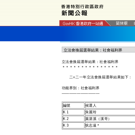
​立法會換屆選舉結果：社會福利界
＊
＊
＊
＊
＊
＊
＊
＊
＊
＊
＊
＊
＊
＊
＊
二○二一年立法會換屆選舉結果如下：
功能界別：社會福利界
——————————
編號
候選人
K 1
朱麗玲
K 2
葉湛溪（溪哥）
K 3
狄志遠＊