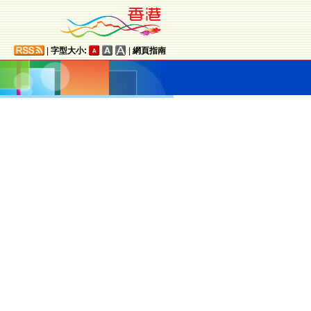
|
字型大小:
|
網頁指南