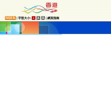
|
字型大小:
|
網頁指南