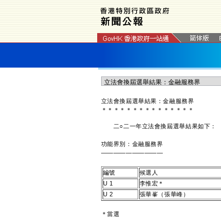
​立法會換屆選舉結果：金融服務界
＊
＊
＊
＊
＊
＊
＊
＊
＊
＊
＊
＊
＊
＊
＊
二○二一年立法會換屆選舉結果如下：
功能界別：金融服務界
——————————
編號
候選人
U 1
李惟宏＊
U 2
張華峯（張華峰）
＊當選