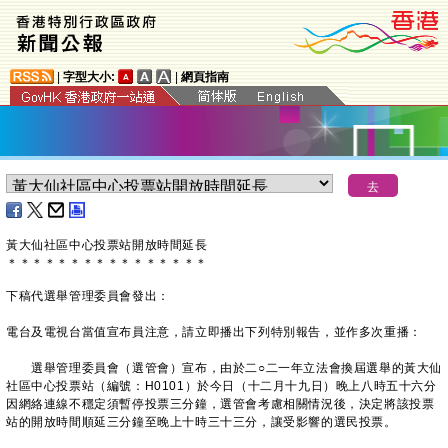
|
字型大小:
|
網頁指南
黃大仙社區中心投票站開放時間延長
＊
＊
＊
＊
＊
＊
＊
＊
＊
＊
＊
＊
＊
＊
＊
＊
下稿代選舉管理委員會發出：
電台及電視台當值宣布員注意，請立即播出下列特別報告，並作多次重播：
選舉管理委員會（選管會）宣布，由於二○二一年立法會換屆選舉的黃大仙
社區中心投票站（編號：H0101）於今日（十二月十九日）晚上八時五十六分
因網絡連線不穩定須暫停投票三分鐘，選管會考慮相關情況後，決定將該投票
站的開放時間順延三分鐘至晚上十時三十三分，讓受影響的選民投票。