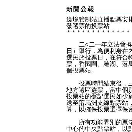
邊境管制站直播點票安
發選票的投票站
＊
＊
＊
＊
＊
＊
＊
＊
＊
＊
＊
＊
＊
二○二一年立法會換
日）舉行，為便利身在
選民於投票日，在符合
票，香園圍、羅湖、落
個投票站。
投票時間結束後，三
地方選區選票，當中個
投票站的登記選民如少於
送至落馬洲支線點票站
算，以確保投票選擇保
所有功能界別的票箱
中心的中央點票站，以