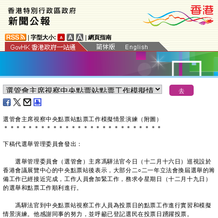
|
字型大小:
|
網頁指南
選管會主席視察中央點票站點票工作模擬情景演練（附圖）
＊
＊
＊
＊
＊
＊
＊
＊
＊
＊
＊
＊
＊
＊
＊
＊
＊
＊
＊
＊
＊
＊
＊
＊
＊
＊
下稿代選舉管理委員會發出：
選舉管理委員會（選管會）主席馮驊法官今日（十二月十六日）巡視設於
香港會議展覽中心的中央點票站後表示，大部分二○二一年立法會換屆選舉的籌
備工作已經接近完成，工作人員會加緊工作，務求令星期日（十二月十九日）
的選舉和點票工作順利進行。
馮驊法官到中央點票站視察工作人員為投票日的點票工作進行實習和模擬
情景演練。他感謝同事的努力，並呼籲已登記選民在投票日踴躍投票。