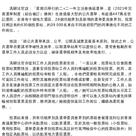
馮驊法官說：「星期日舉行的二○二一年立法會換屆選舉，是《2021年完
善選舉制度（綜合修訂）條例》生效後最大型的公共選舉，有超過447萬名登
記選民，全港有十個地方選區、28個功能界別及新增的選舉委員會界別。投票
日將設有約630個投票站，約39 000名來自不同政府部門的同事擔任不同的工
作崗位。」
他說 :「就公共選舉來說，公平、公開及誠實是最基本原則。除此之外，公
共選舉亦要講求準確性及效率，以期選舉結果可以盡快公布。選管會勉勵所有
選舉工作人員必須全力以赴，確保選舉既精準及有效率地進行。」
馮驊法官亦提到工作人員的投票新安排，「一直以來，投票站主任會因應
投票站實際情況，盡量安排投票站工作人員到獲編配的投票站投票。然而，若
工作人員獲編配的投票站有較長『人龍』，令他們需要較長時間完成投票，才
可返回工作崗位，將對其服務的投票站運作構成影響。在新安排下，工作人員
及非直接參與投票工作但因是次選舉而須在投票時間期間執勤的公務人員，如
到達獲編配的投票站外時有排隊『人龍』，他／她可以向投票站職員出示其工
作人員證件／由相關政府部門發出的證明信件，便可以進入投票站內優先排隊
輪候領取選票及投票，務求讓他／她能盡快返回工作崗位，繼續為選民服
務。」
投票結束後，所有功能界別及選舉委員會界別的票箱會被運送到位於香港
會議展覽中心的中央點票站，以點算選票。至於其他一般投票站（小投票站、
專用投票站、選舉委員會界別投票站及設於竹篙灣檢疫中心的投票站除外）則
會指定為點票站，以供點算地方選區選票。