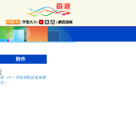
|
字型大小:
|
網頁指南
附件
附表（十一月份領取綜援個案
數字）