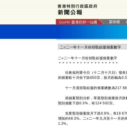
​二○二一年十一月份領取綜援個案數字
＊
＊
＊
＊
＊
＊
＊
＊
＊
＊
＊
＊
＊
＊
＊
＊
＊
社會福利署今日（十二月十六日）發表最
的個案較十月份下跌650宗，按月跌幅為0.
十一月底領取綜援的個案總數為217 683
就個案類別分析，單親類別個案按月跌幅為0.
類別個案下跌0.3%，有124 502宗。
失業類別個案按月下跌0.9%，有18 67
增加約48.3%。二○二一年九月至十一月
1.2%。