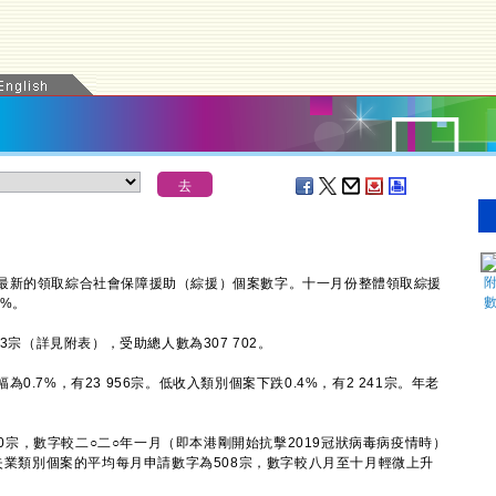
新的領取綜合社會保障援助（綜援）個案數字。十一月份整體領取綜援
3%。
宗（詳見附表），受助總人數為307 702。
7%，有23 956宗。低收入類別個案下跌0.4%，有2 241宗。年老
0宗，數字較二○二○年一月（即本港剛開始抗擊2019冠狀病毒病疫情時）
的失業類別個案的平均每月申請數字為508宗，數字較八月至十月輕微上升