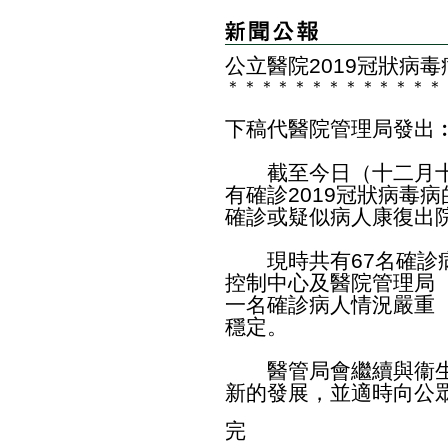
公立醫院2019冠狀病
＊
＊
＊
＊
＊
＊
＊
＊
＊
＊
＊
＊
＊
下稿代醫院管理局發出
截至今日（十二月十五
有確診2019冠狀病毒病
確診或疑似病人康復出
現時共有67名確診病
控制中心及醫院管理局
一名確診病人情況嚴重（
穩定。
醫管局會繼續與衞生
新的發展，並適時向公
完