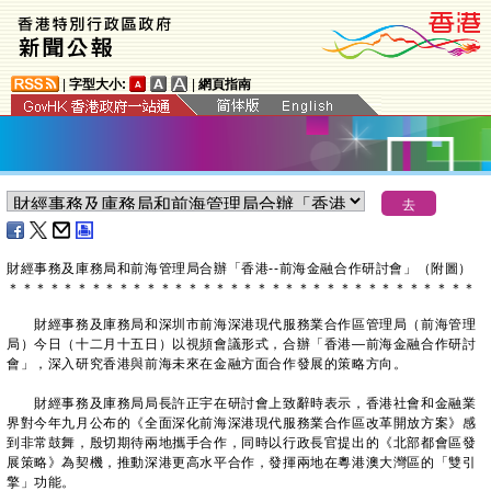
|
字型大小:
|
網頁指南
​財經事務及庫務局和前海管理局合辦「香港--前海金融合作研討會」（附圖）
＊
＊
＊
＊
＊
＊
＊
＊
＊
＊
＊
＊
＊
＊
＊
＊
＊
＊
＊
＊
＊
＊
＊
＊
＊
＊
＊
＊
＊
＊
＊
＊
＊
＊
財經事務及庫務局和深圳市前海深港現代服務業合作區管理局（前海管理
局）今日（十二月十五日）以視頻會議形式，合辦「香港—前海金融合作研討
會」，深入研究香港與前海未來在金融方面合作發展的策略方向。
財經事務及庫務局局長許正宇在研討會上致辭時表示，香港社會和金融業
界對今年九月公布的《全面深化前海深港現代服務業合作區改革開放方案》感
到非常鼓舞，殷切期待兩地攜手合作，同時以行政長官提出的《北部都會區發
展策略》為契機，推動深港更高水平合作，發揮兩地在粵港澳大灣區的「雙引
擎」功能。