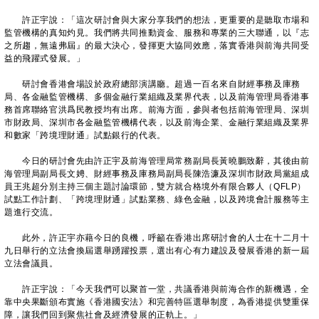
許正宇說：「這次研討會與大家分享我們的想法，更重要的是聽取市場和
監管機構的真知灼見。我們將共同推動資金、服務和專業的三大聯通，以『志
之所趨，無遠弗屆』的最大決心，發揮更大協同效應，落實香港與前海共同受
益的飛躍式發展。」
研討會香港會場設於政府總部演講廳。超過一百名來自財經事務及庫務
局、各金融監管機構、多個金融行業組織及業界代表，以及前海管理局香港事
務首席聯絡官洪爲民教授均有出席。前海方面，參與者包括前海管理局、深圳
市財政局、深圳市各金融監管機構代表，以及前海企業、金融行業組織及業界
和數家「跨境理財通」試點銀行的代表。
今日的研討會先由許正宇及前海管理局常務副局長黃曉鵬致辭，其後由前
海管理局副局長文娉、財經事務及庫務局副局長陳浩濂及深圳市財政局黨組成
員王兆超分別主持三個主題討論環節，雙方就合格境外有限合夥人（QFLP）
試點工作計劃、「跨境理財通」試點業務、綠色金融，以及跨境會計服務等主
題進行交流。
此外，許正宇亦藉今日的良機，呼籲在香港出席研討會的人士在十二月十
九日舉行的立法會換屆選舉踴躍投票，選出有心有力建設及發展香港的新一屆
立法會議員。
許正宇說：「今天我們可以聚首一堂，共議香港與前海合作的新機遇，全
靠中央果斷頒布實施《香港國安法》和完善特區選舉制度，為香港提供雙重保
障，讓我們回到聚焦社會及經濟發展的正軌上。」