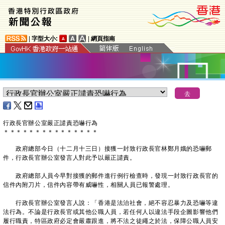
|
字型大小:
|
網頁指南
行政長官辦公室嚴正譴責恐嚇行為
＊
＊
＊
＊
＊
＊
＊
＊
＊
＊
＊
＊
＊
＊
＊
​政府總部今日（十二月十三日）接獲一封致行政長官林鄭月娥的恐嚇郵
件，行政長官辦公室發言人對此予以嚴正譴責。
政府總部人員今早對接獲的郵件進行例行檢查時，發現一封致行政長官的
信件內附刀片，信件內容帶有威嚇性，相關人員已報警處理。
行政長官辦公室發言人說：「香港是法治社會，絕不容忍暴力及恐嚇等違
法行為。不論是行政長官或其他公職人員，若任何人以違法手段企圖影響他們
履行職責，特區政府必定會嚴肅跟進，將不法之徒繩之於法，保障公職人員安